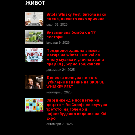
ЖИВОТ
Bitola Whisky Fest: Битола како
сцена, вискито како причина
март 31, 2026
Витаминска бомба од 17
состојки
јануари 9, 2026
Предновогодишнa зимска
магија на Winter Festival со
многу музика и улична храна
пред СЦ „Борис Трајковски
декември 24, 2025
Денеска почнува петтото
јубилејно издание на SKOPJE
WHISKEY FEST
ноември 6, 2025
Овој викенд е посветен на
децата – Во Скопје се случува
третото, најголемо и
највозбудливо издание на Kid
Expo
октомври 2, 2025