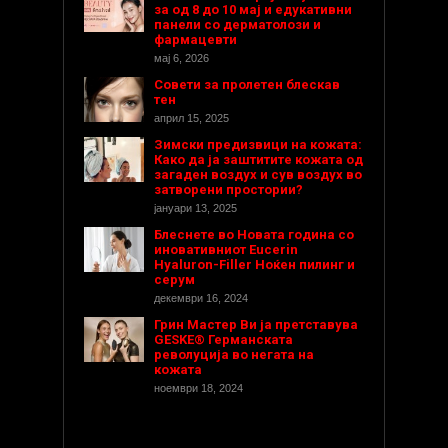
за од 8 до 10 мај и едукативни
панели со дерматолози и
фармацевти
мај 6, 2026
Совети за пролетен блескав
тен
април 15, 2025
Зимски предизвици на кожата:
Како да ја заштитите кожата од
загаден воздух и сув воздух во
затворени простории?
јануари 13, 2025
Блеснете во Новата година со
иновативниот Eucerin
Hyaluron-Filler Ноќен пилинг и
серум
декември 16, 2024
Грин Мастер Ви ја претставува
GESKE® Германската
револуција во негата на
кожата
ноември 18, 2024