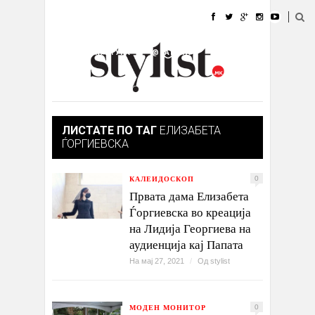
ДОМА
МОДА
СТИЛ
УБАВИНА
ЖИВОТ
КУЛТУРА
@РАБОТА
ГАЛЕРИЈА
ИЗЛОГ
КОНТАКТ
ЛИСТАТЕ ПО ТАГ
ЕЛИЗАБЕТА
ЃОРГИЕВСКА
КАЛЕИДОСКОП
0
Првата дама Елизабета
Ѓоргиевска во креација
на Лидија Георгиева на
аудиенција кај Папата
На мај 27, 2021
/
Од
stylist
МОДЕН МОНИТОР
0