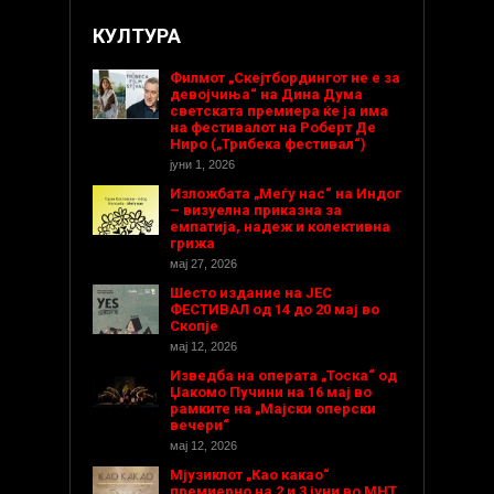
КУЛТУРА
Филмот „Скејтбордингот не е за
девојчиња“ на Дина Дума
светската премиера ќе ја има
на фестивалот на Роберт Де
Ниро („Трибека фестивал“)
јуни 1, 2026
Изложбата „Меѓу нас“ на Индог
– визуелна приказна за
емпатија, надеж и колективна
грижа
мај 27, 2026
Шесто издание на ЈЕС
ФЕСТИВАЛ од 14 до 20 мај во
Скопје
мај 12, 2026
Изведба на операта „Тоска“ од
Џакомо Пучини на 16 мај во
рамките на „Мајски оперски
вечери“
мај 12, 2026
Мјузиклот „Као какао“
премиерно на 2 и 3 јуни во МНТ