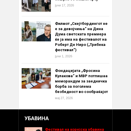
јуни 17, 2026
Филмот „Скејтбордингот не
е за девојчиња“ на Дина
Дума светската премиера
ќе ја има на фестивалот на
Роберт Де Ниро („Трибека
фестивал“)
јуни 1, 2026
Фондацијата „Фросина
Кулакова“ и МВР потпишаа
меморандум за заедничка
борба за поголема
безбедност во сообраќајот
мај 27, 2026
УБАВИНА
Фестивал на корејска убавина