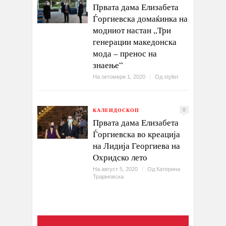
Првата дама Елизабета
Ѓоргиевска домаќинка на
модниот настан „Три
генерации македонска
мода – пренос на
знаење“
На октомври 1, 2020
/
Од
stylist
КАЛЕИДОСКОП
0
Првата дама Елизабета
Ѓоргиевска во креација
на Лидија Георгиева на
Охридско лето
На август 5, 2020
/
Од
Катерина
Трајановска