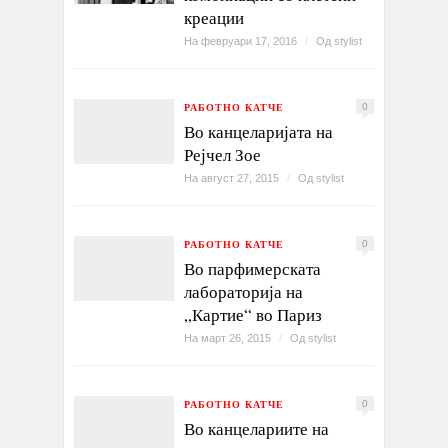
креации
На февруари 17, 2016
/
Од
stylist
РАБОТНО КАТЧЕ
0
Во канцеларијата на
Рејчел Зое
На август 27, 2015
/
Од
stylist
РАБОТНО КАТЧЕ
0
Во парфимерската
лабораторија на
„Картие“ во Париз
На март 26, 2015
/
Од
stylist
РАБОТНО КАТЧЕ
0
Во канцелариите на