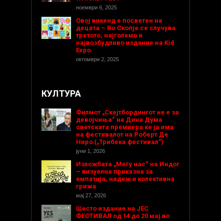
ноември 6, 2025
Овој викенд е посветен на
децата – Во Скопје се случува
третото, најголемо и
највозбудливо издание на Kid
Expo
октомври 2, 2025
КУЛТУРА
Филмот „Скејтбордингот не е за
девојчиња“ на Дина Дума
светската премиера ќе ја има
на фестивалот на Роберт Де
Ниро („Трибека фестивал“)
јуни 1, 2026
Изложбата „Меѓу нас“ на Индог
– визуелна приказна за
емпатија, надеж и колективна
грижа
мај 27, 2026
Шесто издание на ЈЕС
ФЕСТИВАЛ од 14 до 20 мај во