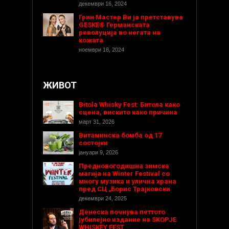
декември 16, 2024
Грин Мастер Ви ја претставува
GESKE® Германската
револуција во негата на
кожата
ноември 18, 2024
ЖИВОТ
Bitola Whisky Fest: Битола како
сцена, вискито како причина
март 31, 2026
Витаминска бомба од 17
состојки
јануари 9, 2026
Предновогодишнa зимска
магија на Winter Festival со
многу музика и улична храна
пред СЦ „Борис Трајковски
декември 24, 2025
Денеска почнува петтото
јубилејно издание на SKOPJE
WHISKEY FEST