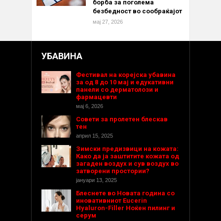
борба за поголема
безбедност во сообраќајот
мај 27, 2026
УБАВИНА
Фестивал на корејска убавина
за од 8 до 10 мај и едукативни
панели со дерматолози и
фармацевти
мај 6, 2026
Совети за пролетен блескав
тен
април 15, 2025
Зимски предизвици на кожата:
Како да ја заштитите кожата од
загаден воздух и сув воздух во
затворени простории?
јануари 13, 2025
Блеснете во Новата година со
иновативниот Eucerin
Hyaluron-Filler Ноќен пилинг и
серум