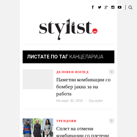
ДОМА
МОДА
СТИЛ
УБАВИНА
ЖИВОТ
КУЛТУРА
@РАБОТА
ГАЛЕРИЈА
ИЗЛОГ
КОНТАКТ
ЛИСТАТЕ ПО ТАГ
КАНЦЕЛАРИЈА
ДЕЛОВЕН ИЗГЛЕД
0
Паметни комбинации со
бомбер јакна за на
работа
На март 30, 2016
/
Од
stylist
ТРЕНДОВИ
0
Сплет на отмени
комбинации со плетени