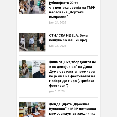
јубилејната 20-та
студентска ревија на ТМФ
насловена „Вортекс
импресии“
јуни 24, 2026
СТИЛСКА ИДЕЈА: Бела
кошула со машки крој
јуни 17, 2026
Филмот „Скејтбордингот не
е за девојчиња“ на Дина
Дума светската премиера
ќе ја има на фестивалот на
Роберт Де Ниро („Трибека
фестивал“)
јуни 1, 2026
Фондацијата „Фросина
Кулакова“ и МВР потпишаа
меморандум за заедничка