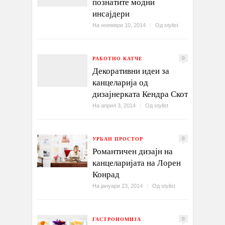
познатите модни
инсајдери
На ноември 10, 2014
/
Од
stylist
РАБОТНО КАТЧЕ
0
Декоративни идеи за
канцеларија од
дизајнерката Кендра Скот
На април 3, 2014
/
Од
stylist
УРБАН ПРОСТОР
0
Романтичен дизајн на
канцеларијата на Лорен
Конрад
На јануари 23, 2014
/
Од
stylist
ГАСТРОНОМИЈА
0