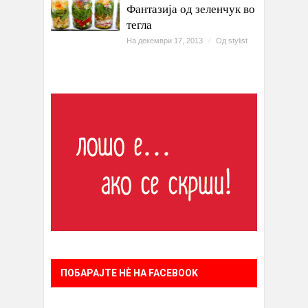
Фантазија од зеленчук во
тегла
На декември 17, 2013
/
Од
stylist
ПОБАРАЈТЕ НÈ НА FACEBOOK