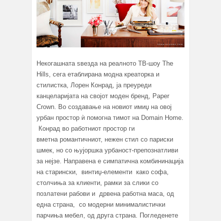
Некогашната ѕвезда на реалното ТВ-шоу The
Hills, сега етаблирана модна креаторка и
стилистка, Лорен Конрад, ја преуреди
канцеларијата на својот моден бренд, Paper
Crown. Во создавање на новиот имиџ на овој
урбан простор ѝ помогна тимот на Domain Home.
Конрад во работниот простор ги
вметна романтичниот, нежен стил со париски
шмек, но сo њујоршка урбаност-препознатливи
за нејзе. Направена е симпатична комбининација
на старински, винтиџ-елементи како софа,
столчиња за клиенти, рамки за слики со
позлатени рабови и дрвена работна маса, од
една страна, со модерни минималистички
парчиња мебел, од друга страна. Погледенете