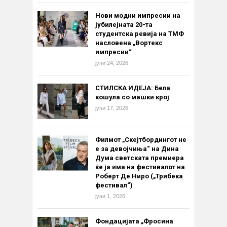
Нови модни импресии на
јубилејната 20-та
студентска ревија на ТМФ
насловена „Вортекс
импресии“
јуни 24, 2026
СТИЛСКА ИДЕЈА: Бела
кошула со машки крој
јуни 17, 2026
Филмот „Скејтбордингот не
е за девојчиња“ на Дина
Дума светската премиера
ќе ја има на фестивалот на
Роберт Де Ниро („Трибека
фестивал“)
јуни 1, 2026
Фондацијата „Фросина