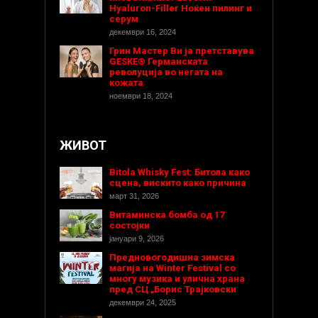
Hyaluron-Filler Ноќен пилинг и
серум
декември 16, 2024
Грин Мастер Ви ја претставува
GESKE® Германската
револуција во негата на
кожата
ноември 18, 2024
ЖИВОТ
Bitola Whisky Fest: Битола како
сцена, вискито како причина
март 31, 2026
Витаминска бомба од 17
состојки
јануари 9, 2026
Предновогодишнa зимска
магија на Winter Festival со
многу музика и улична храна
пред СЦ „Борис Трајковски
декември 24, 2025