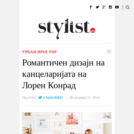
ДОМА
МОДА
СТИЛ
УБАВИНА
ЖИВОТ
КУЛТУРА
@РАБОТА
ГАЛЕРИЈА
ИЗЛОГ
КОНТАКТ
УРБАН ПРОСТОР
0
Романтичен дизајн на
канцеларијата на
Лорен Конрад
·
Од
stylist
@StylistMKD
На јануари 23, 2014