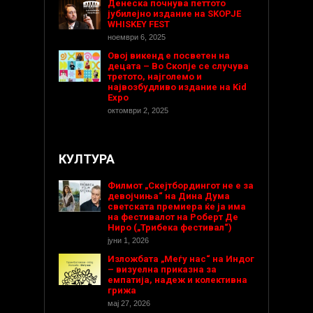
Денеска почнува петтото
јубилејно издание на SKOPJE
WHISKEY FEST
ноември 6, 2025
Овој викенд е посветен на
децата – Во Скопје се случува
третото, најголемо и
највозбудливо издание на Kid
Expo
октомври 2, 2025
КУЛТУРА
Филмот „Скејтбордингот не е за
девојчиња“ на Дина Дума
светската премиера ќе ја има
на фестивалот на Роберт Де
Ниро („Трибека фестивал“)
јуни 1, 2026
Изложбата „Меѓу нас“ на Индог
– визуелна приказна за
емпатија, надеж и колективна
грижа
мај 27, 2026