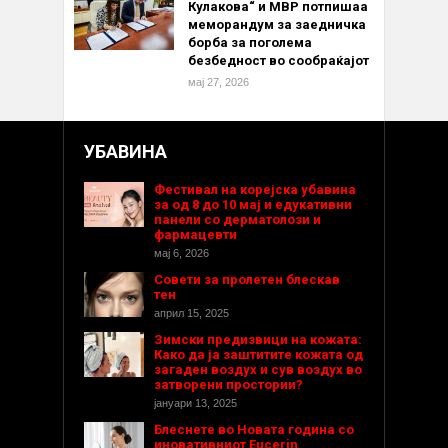
Кулакова“ и МВР потпишаа
меморандум за заедничка
борба за поголема
безбедност во сообраќајот
мај 27, 2026
УБАВИНА
Фестивал на корејска убавина
за од 8 до 10 мај и едукативни
панели со дерматолози и
фармацевти
мај 6, 2026
Совети за пролетен блескав
тен
април 15, 2025
Зимски предизвици на кожата:
Како да ја заштитите кожата од
загаден воздух и сув воздух во
затворени простории?
јануари 13, 2025
Блеснете во Новата година со
иновативниот Eucerin