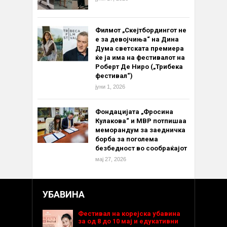
Филмот „Скејтбордингот не
е за девојчиња“ на Дина
Дума светската премиера
ќе ја има на фестивалот на
Роберт Де Ниро („Трибека
фестивал“)
јуни 1, 2026
Фондацијата „Фросина
Кулакова“ и МВР потпишаа
меморандум за заедничка
борба за поголема
безбедност во сообраќајот
мај 27, 2026
УБАВИНА
Фестивал на корејска убавина
за од 8 до 10 мај и едукативни