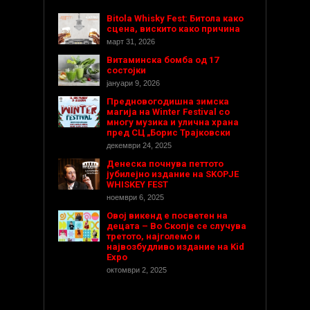
Bitola Whisky Fest: Битола како
сцена, вискито како причина
март 31, 2026
Витаминска бомба од 17
состојки
јануари 9, 2026
Предновогодишнa зимска
магија на Winter Festival со
многу музика и улична храна
пред СЦ „Борис Трајковски
декември 24, 2025
Денеска почнува петтото
јубилејно издание на SKOPJE
WHISKEY FEST
ноември 6, 2025
Овој викенд е посветен на
децата – Во Скопје се случува
третото, најголемо и
највозбудливо издание на Kid
Expo
октомври 2, 2025