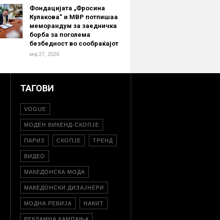
Фондацијата „Фросина
Кулакова“ и МВР потпишаа
меморандум за заедничка
борба за поголема
безбедност во сообраќајот
мај 27, 2026
ТАГОВИ
VOGUE
МОДЕН ВИКЕНД-СКОПЈЕ
ПАРИЗ
СКОПЈЕ
ТРЕНД
ВИДЕО
МАКЕДОНСКА МОДА
МАКЕДОНСКИ ДИЗАЈНЕРИ
МОДНА РЕВИЈА
НАКИТ
РЕКЛАМНА КАМПАЊА