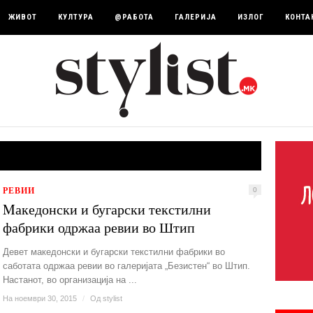
ЖИВОТ
КУЛТУРА
@РАБОТА
ГАЛЕРИЈА
ИЗЛОГ
КОНТА
РЕВИИ
0
Mакедонски и бугарски текстилни
фабрики одржаа ревии во Штип
Девет македонски и бугарски текстилни фабрики во
саботата одржаа ревии во галеријата „Безистен“ во Штип.
Настанот, во организација на ...
На ноември 30, 2015
/
Од
stylist