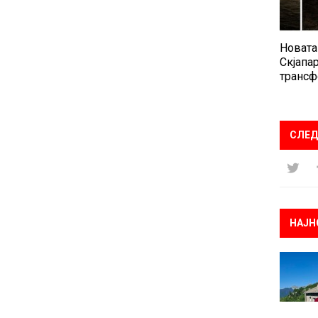
Новата
Скјапар
трансф
СЛЕД
НАЈН