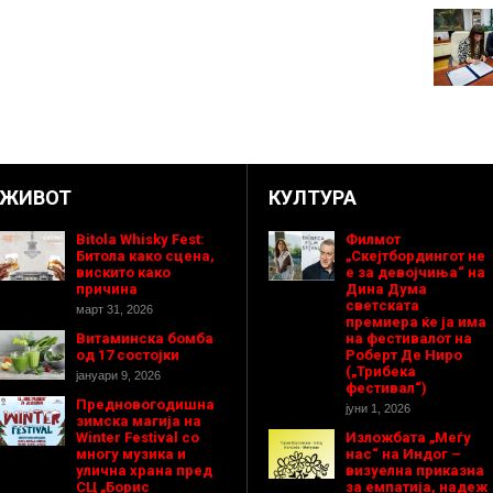
ЖИВОТ
КУЛТУРА
Bitola Whisky Fest:
Филмот
Битола како сцена,
„Скејтбордингот не
вискито како
е за девојчиња“ на
причина
Дина Дума
светската
март 31, 2026
премиера ќе ја има
Витаминска бомба
на фестивалот на
од 17 состојки
Роберт Де Ниро
(„Трибека
јануари 9, 2026
фестивал“)
Предновогодишнa
јуни 1, 2026
зимска магија на
Winter Festival со
Изложбата „Меѓу
многу музика и
нас“ на Индог –
улична храна пред
визуелна приказна
СЦ „Борис
за емпатија, надеж