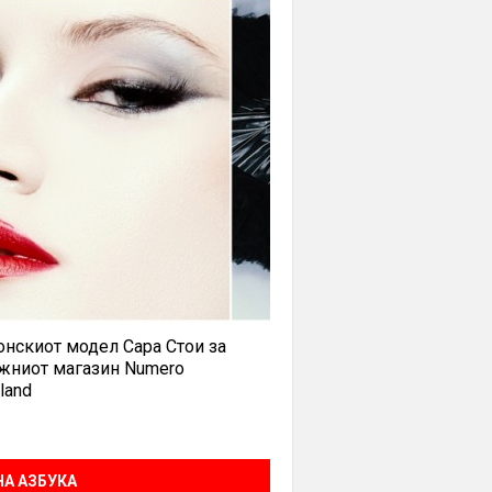
нскиот модел Сара Стои за
жниот магазин Numero
land
А АЗБУКА