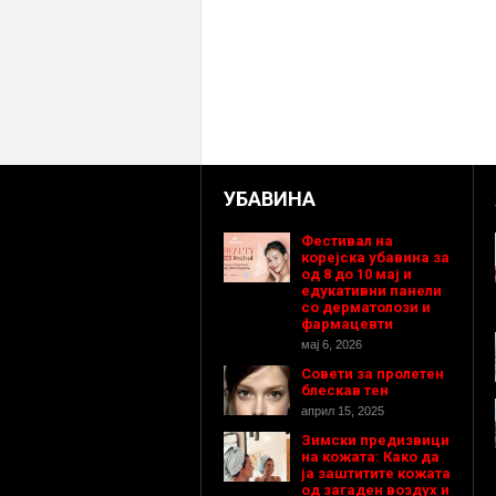
УБАВИНА
Фестивал на
корејска убавина за
од 8 до 10 мај и
едукативни панели
со дерматолози и
фармацевти
мај 6, 2026
Совети за пролетен
блескав тен
април 15, 2025
Зимски предизвици
на кожата: Како да
ја заштитите кожата
од загаден воздух и