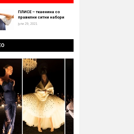
ПЛИСЕ – ткаенина со
правилни ситни набори
јули 29, 2021
ЕО