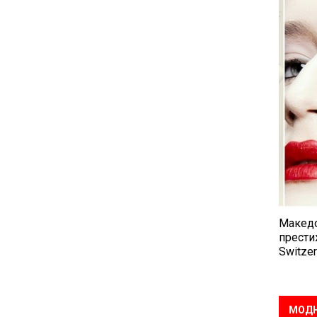
Македо
прести
Switzer
МОДН