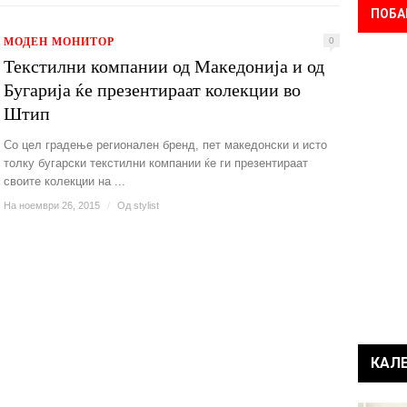
ПОБА
МОДЕН МОНИТОР
0
Текстилни компании од Македонија и од
Бугарија ќе презентираат колекции во
Штип
Со цел градење регионален бренд, пет македонски и исто
толку бугарски текстилни компании ќе ги презентираат
своите колекции на ...
На ноември 26, 2015
/
Од
stylist
КАЛ