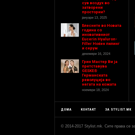
сув воздух во
затворени
простории?
јануари 13, 2025
Блеснете во Новата
година со
иновативниот
Eucerin Hyaluron-
Filler Ноќен пилинг
и серум
декември 16, 2024
Грин Мастер Ви ја
претставува
GESKE®
Германската
револуција во
негата на кожата
ноември 18, 2024
ДОМА
КОНТАКТ
ЗА STYLIST.MK
© 2014-2017 Stylist.mk. Сите права се 