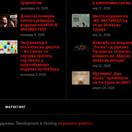
Трајковски
и колективна грижа
декември 24, 2025
мај 27, 2026
Денеска почнува
Шесто издание на
петтото јубилејно
ЈЕС ФЕСТИВАЛ од
издание на SKOPJE
14 до 20 мај во
WHISKEY FEST
Скопје
ноември 6, 2025
мај 12, 2026
Овој викенд е
Изведба на операта
посветен на децата
„Тоска“ од Џакомо
– Во Скопје се
Пучини на 16 мај во
случува третото,
рамките на „Мајски
најголемо и
оперски вечери“
највозбудливо
мај 12, 2026
издание на Kid Expo
Мјузиклот „Као
октомври 2, 2025
какао“ премиерно
на 2 и 3 јуни во МНТ
април 24, 2026
МАРКЕТИНГ
задржани. Development & Hosting
eXpressive graphics