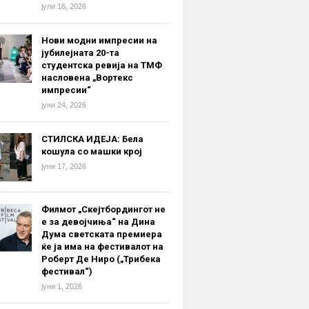
јули 16, 2026
Нови модни импресии на
јубилејната 20-та
студентска ревија на ТМФ
насловена „Вортекс
импресии“
јуни 24, 2026
СТИЛСКА ИДЕЈА: Бела
кошула со машки крој
јуни 17, 2026
Филмот „Скејтбордингот не
е за девојчиња“ на Дина
Дума светската премиера
ќе ја има на фестивалот на
Роберт Де Ниро („Трибека
фестивал“)
јуни 1, 2026