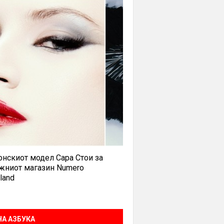
нскиот модел Сара Стои за
жниот магазин Numero
land
А АЗБУКА