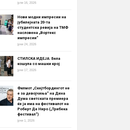
јули 16, 2026
Нови модни импресии на
јубилејната 20-та
студентска ревија на ТМФ
насловена „Вортекс
импресии“
јуни 24, 2026
СТИЛСКА ИДЕЈА: Бела
кошула со машки крој
јуни 17, 2026
Филмот „Скејтбордингот не
е за девојчиња“ на Дина
Дума светската премиера
ќе ја има на фестивалот на
Роберт Де Ниро („Трибека
фестивал“)
јуни 1, 2026