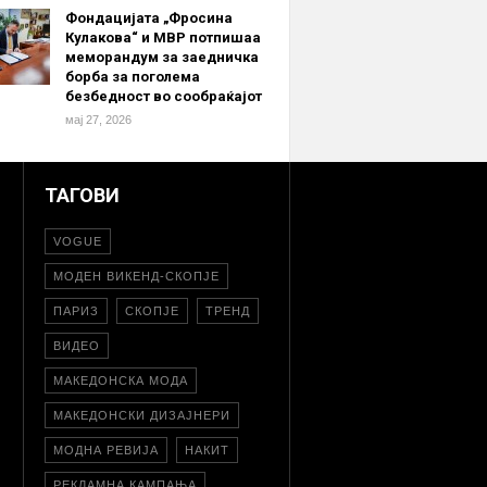
Фондацијата „Фросина
Кулакова“ и МВР потпишаа
меморандум за заедничка
борба за поголема
безбедност во сообраќајот
мај 27, 2026
ТАГОВИ
VOGUE
МОДЕН ВИКЕНД-СКОПЈЕ
ПАРИЗ
СКОПЈЕ
ТРЕНД
ВИДЕО
МАКЕДОНСКА МОДА
МАКЕДОНСКИ ДИЗАЈНЕРИ
МОДНА РЕВИЈА
НАКИТ
РЕКЛАМНА КАМПАЊА