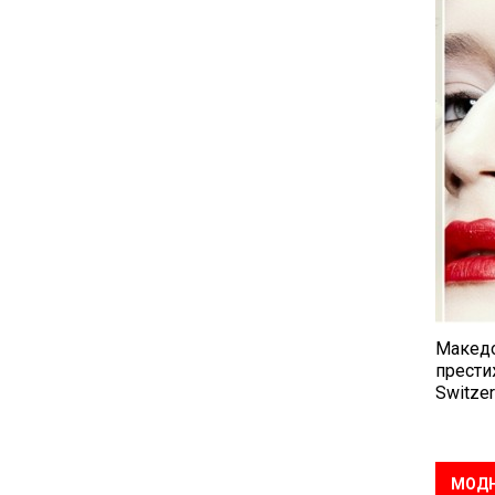
Македо
прести
Switzer
МОДН