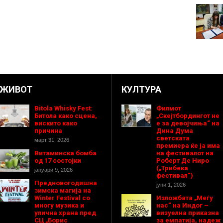
ЖИВОТ
КУЛТУРА
Bitola Whisky Fest:
Филмот
Битола како сцена,
„Скејтбордингот не
вискито како
е за девојчиња“ на
причина
Дина Дума
светската
март 31, 2026
премиера ќе ја има
Витаминска бомба
на фестивалот на
од 17 состојки
Роберт Де Ниро
(„Трибека
јануари 9, 2026
фестивал“)
Предновогодишнa
јуни 1, 2026
зимска магија на
Winter Festival со
Изложбата „Меѓу
многу музика и
нас“ на Индог –
улична храна пред
визуелна приказна
СЦ „Борис
за емпатија, надеж