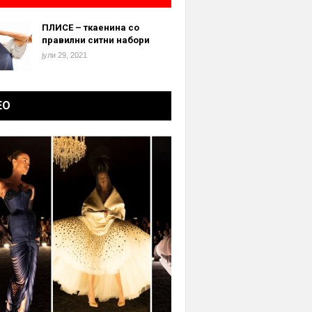
ПЛИСЕ – ткаенина со
правилни ситни набори
јули 29, 2021
ЕО