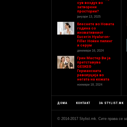
сув воздух во
затворени
простории?
јануари 13, 2025
Блеснете во Новата
година со
иновативниот
Eucerin Hyaluron-
Filler Ноќен пилинг
и серум
декември 16, 2024
Грин Мастер Ви ја
претставува
GESKE®
Германската
револуција во
негата на кожата
ноември 18, 2024
ДОМА
КОНТАКТ
ЗА STYLIST.MK
© 2014-2017 Stylist.mk. Сите права се 