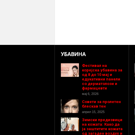
УБАВИНА
Фестивал на
корејска убавина за
од 8 до 10 мај и
едукативни панели
со дерматолози и
фармацевти
мај 6, 2026
Совети за пролетен
блескав тен
април 15, 2025
Зимски предизвици
на кожата: Како да
ја заштитите кожата
од загаден воздух и