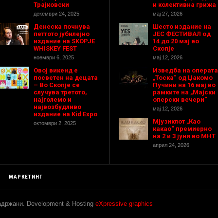
Трајковски
и колективна грижа
декември 24, 2025
мај 27, 2026
Денеска почнува
Шесто издание на
петтото јубилејно
ЈЕС ФЕСТИВАЛ од
издание на SKOPJE
14 до 20 мај во
WHISKEY FEST
Скопје
ноември 6, 2025
мај 12, 2026
Овој викенд е
Изведба на операта
посветен на децата
„Тоска“ од Џакомо
– Во Скопје се
Пучини на 16 мај во
случува третото,
рамките на „Мајски
најголемо и
оперски вечери“
највозбудливо
мај 12, 2026
издание на Kid Expo
Мјузиклот „Као
октомври 2, 2025
какао“ премиерно
на 2 и 3 јуни во МНТ
април 24, 2026
МАРКЕТИНГ
задржани. Development & Hosting
eXpressive graphics