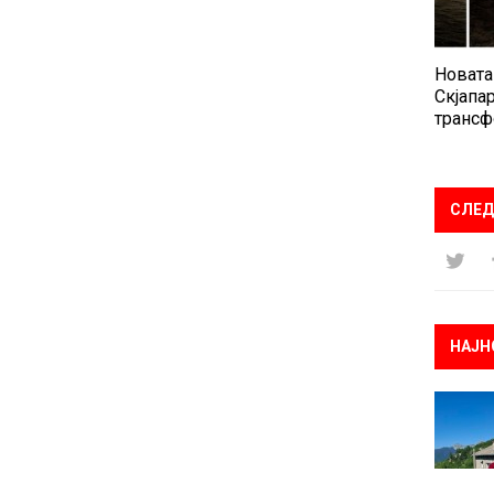
Новата
Скјапар
трансф
СЛЕД
НАЈН