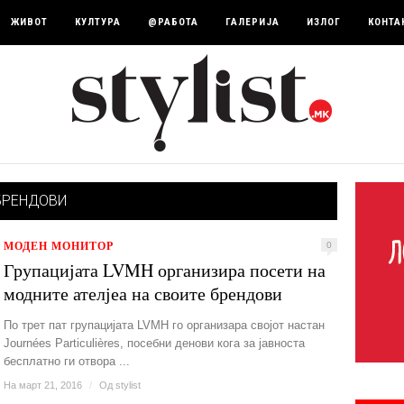
ЖИВОТ
КУЛТУРА
@РАБОТА
ГАЛЕРИЈА
ИЗЛОГ
КОНТА
БРЕНДОВИ
МОДЕН МОНИТОР
0
Групацијата LVMH организира посети на
модните ателјеа на своите брендови
По трет пат групацијата LVMH го организара својот настан
Journées Particulières, посебни денови кога за јавноста
бесплатно ги отвора ...
На март 21, 2016
/
Од
stylist