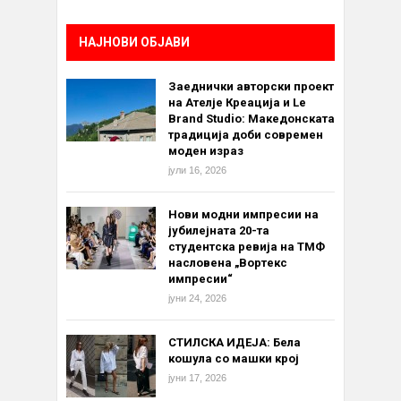
НАЈНОВИ ОБЈАВИ
Заеднички авторски проект
на Ателје Креација и Le
Brand Studio: Македонската
традиција доби современ
моден израз
јули 16, 2026
Нови модни импресии на
јубилејната 20-та
студентска ревија на ТМФ
насловена „Вортекс
импресии“
јуни 24, 2026
СТИЛСКА ИДЕЈА: Бела
кошула со машки крој
јуни 17, 2026