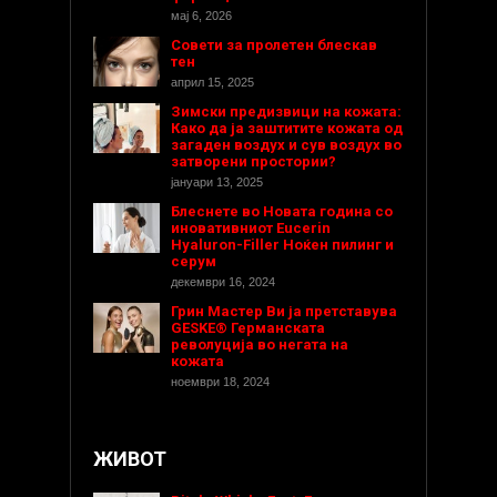
мај 6, 2026
Совети за пролетен блескав
тен
април 15, 2025
Зимски предизвици на кожата:
Како да ја заштитите кожата од
загаден воздух и сув воздух во
затворени простории?
јануари 13, 2025
Блеснете во Новата година со
иновативниот Eucerin
Hyaluron-Filler Ноќен пилинг и
серум
декември 16, 2024
Грин Мастер Ви ја претставува
GESKE® Германската
револуција во негата на
кожата
ноември 18, 2024
ЖИВОТ