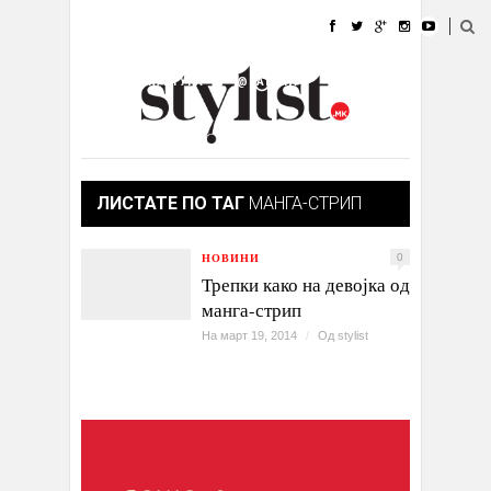
ДОМА
МОДА
СТИЛ
УБАВИНА
ЖИВОТ
КУЛТУРА
@РАБОТА
ГАЛЕРИЈА
ИЗЛОГ
КОНТАКТ
ЛИСТАТЕ ПО ТАГ
МАНГА-СТРИП
НОВИНИ
0
Трепки како на девојка од
манга-стрип
На март 19, 2014
/
Од
stylist