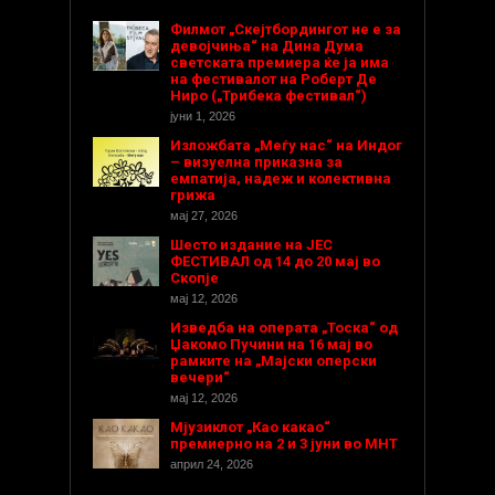
Филмот „Скејтбордингот не е за
девојчиња“ на Дина Дума
светската премиера ќе ја има
на фестивалот на Роберт Де
Ниро („Трибека фестивал“)
јуни 1, 2026
Изложбата „Меѓу нас“ на Индог
– визуелна приказна за
емпатија, надеж и колективна
грижа
мај 27, 2026
Шесто издание на ЈЕС
ФЕСТИВАЛ од 14 до 20 мај во
Скопје
мај 12, 2026
Изведба на операта „Тоска“ од
Џакомо Пучини на 16 мај во
рамките на „Мајски оперски
вечери“
мај 12, 2026
Мјузиклот „Као какао“
премиерно на 2 и 3 јуни во МНТ
април 24, 2026