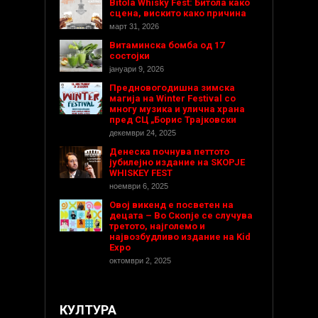
Bitola Whisky Fest: Битола како
сцена, вискито како причина
март 31, 2026
Витаминска бомба од 17
состојки
јануари 9, 2026
Предновогодишнa зимска
магија на Winter Festival со
многу музика и улична храна
пред СЦ „Борис Трајковски
декември 24, 2025
Денеска почнува петтото
јубилејно издание на SKOPJE
WHISKEY FEST
ноември 6, 2025
Овој викенд е посветен на
децата – Во Скопје се случува
третото, најголемо и
највозбудливо издание на Kid
Expo
октомври 2, 2025
КУЛТУРА