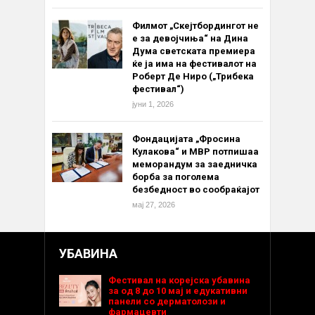
Филмот „Скејтбордингот не
е за девојчиња“ на Дина
Дума светската премиера
ќе ја има на фестивалот на
Роберт Де Ниро („Трибека
фестивал“)
јуни 1, 2026
Фондацијата „Фросина
Кулакова“ и МВР потпишаа
меморандум за заедничка
борба за поголема
безбедност во сообраќајот
мај 27, 2026
УБАВИНА
Фестивал на корејска убавина
за од 8 до 10 мај и едукативни
панели со дерматолози и
фармацевти