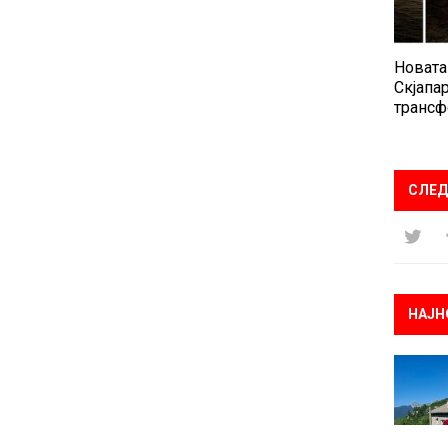
Новата
Скјапар
трансф
СЛЕД
НАЈН