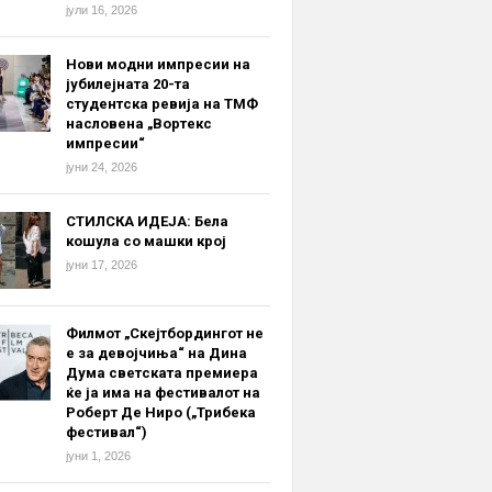
јули 16, 2026
Нови модни импресии на
јубилејната 20-та
студентска ревија на ТМФ
насловена „Вортекс
импресии“
јуни 24, 2026
СТИЛСКА ИДЕЈА: Бела
кошула со машки крој
јуни 17, 2026
Филмот „Скејтбордингот не
е за девојчиња“ на Дина
Дума светската премиера
ќе ја има на фестивалот на
Роберт Де Ниро („Трибека
фестивал“)
јуни 1, 2026