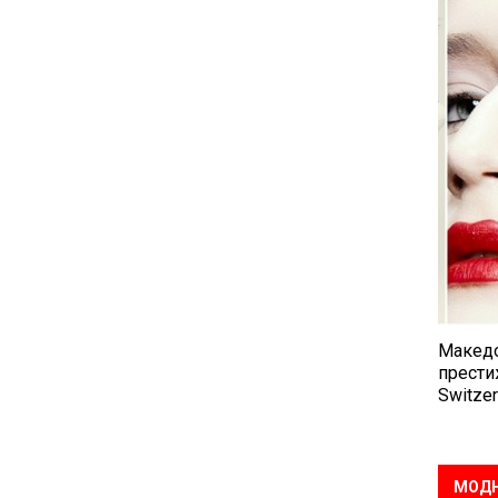
Македо
прести
Switzer
МОДН