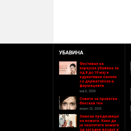
УБАВИНА
Фестивал на
корејска убавина за
од 8 до 10 мај и
едукативни панели
со дерматолози и
фармацевти
мај 6, 2026
Совети за пролетен
блескав тен
април 15, 2025
Зимски предизвици
на кожата: Како да
ја заштитите кожата
од загаден воздух и