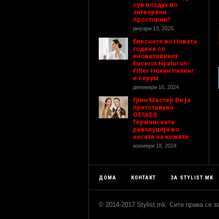
сув воздух во
затворени
простории?
јануари 13, 2025
Блеснете во Новата
година со
иновативниот
Eucerin Hyaluron-
Filler Ноќен пилинг
и серум
декември 16, 2024
Грин Мастер Ви ја
претставува
GESKE®
Германската
револуција во
негата на кожата
ноември 18, 2024
ДОМА
КОНТАКТ
ЗА STYLIST.MK
© 2014-2017 Stylist.mk. Сите права се 