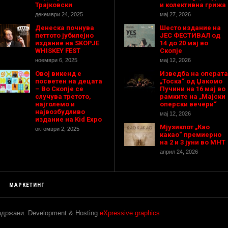
Трајковски
и колективна грижа
декември 24, 2025
мај 27, 2026
Денеска почнува
Шесто издание на
петтото јубилејно
ЈЕС ФЕСТИВАЛ од
издание на SKOPJE
14 до 20 мај во
WHISKEY FEST
Скопје
ноември 6, 2025
мај 12, 2026
Овој викенд е
Изведба на операта
посветен на децата
„Тоска“ од Џакомо
– Во Скопје се
Пучини на 16 мај во
случува третото,
рамките на „Мајски
најголемо и
оперски вечери“
највозбудливо
мај 12, 2026
издание на Kid Expo
Мјузиклот „Као
октомври 2, 2025
какао“ премиерно
на 2 и 3 јуни во МНТ
април 24, 2026
МАРКЕТИНГ
задржани. Development & Hosting
eXpressive graphics