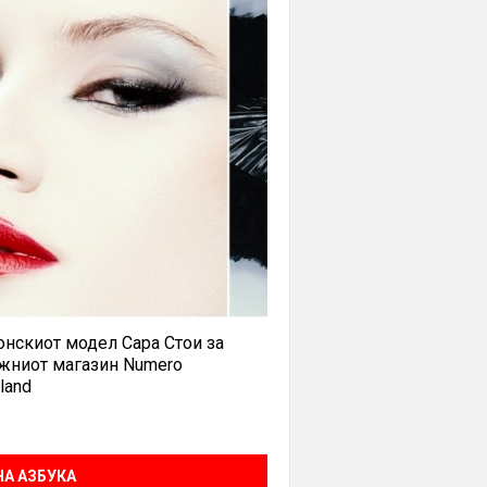
нскиот модел Сара Стои за
жниот магазин Numero
land
А АЗБУКА