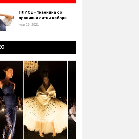
ПЛИСЕ – ткаенина со
правилни ситни набори
јули 29, 2021
ЕО