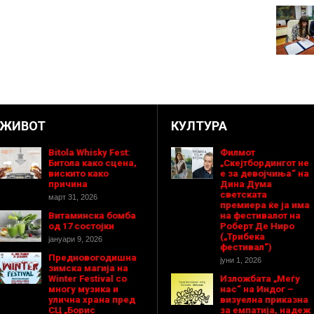
ЖИВОТ
КУЛТУРА
Bitola Whisky Fest:
Филмот
Битола како сцена,
„Скејтбордингот не
вискито како
е за девојчиња“ на
причина
Дина Дума
светската
март 31, 2026
премиера ќе ја има
Витаминска бомба
на фестивалот на
од 17 состојки
Роберт Де Ниро
(„Трибека
јануари 9, 2026
фестивал“)
Предновогодишнa
јуни 1, 2026
зимска магија на
Winter Festival со
Изложбата „Меѓу
многу музика и
нас“ на Индог –
улична храна пред
визуелна приказна
СЦ „Борис
за емпатија, надеж