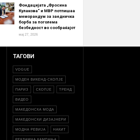
Фондацијата „Фросина
Кулакова“ и МВР потпишаа
меморандум за заедничка
борба за поголема
безбедност во сообраќајот
мај 27, 2026
ТАГОВИ
VOGUE
МОДЕН ВИКЕНД-СКОПЈЕ
ПАРИЗ
СКОПЈЕ
ТРЕНД
ВИДЕО
МАКЕДОНСКА МОДА
МАКЕДОНСКИ ДИЗАЈНЕРИ
МОДНА РЕВИЈА
НАКИТ
РЕКЛАМНА КАМПАЊА