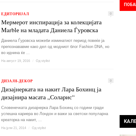
ПОБА
ЕДИТОРИЈАЛ
0
Мермерот инспирација за колекцијата
Marblе на младата Даниела Ѓуровска
Даниела Ѓуровска можеби изминатиот период повеќе ја
препознававме како дел од модниот блог Fashion DNA, но
во иднина ќе ...
На август 19, 2016
/
Од
stylist
ДИЗАЈН-ДЕКОР
0
Дизајнерката на накит Лара Бохинц ја
дизајнира масата „Соларис“
Словенечката дизајнерка Лара Бохинц со години гради
успешна кариера во Лондон и важи за светски популарна
креаторка на накит, ...
КАЛ
На јули 21, 2014
/
Од
stylist