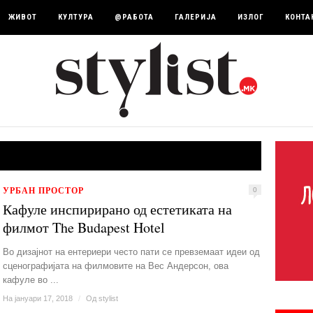
ЖИВОТ
КУЛТУРА
@РАБОТА
ГАЛЕРИЈА
ИЗЛОГ
КОНТА
УРБАН ПРОСТОР
0
Кафуле инспирирано од естетиката на
филмот The Budapest Hotel
Во дизајнот на ентериери често пати се превземаат идеи од
сценографијата на филмовите на Вес Андерсон, ова
кафуле во ...
На јануари 17, 2018
/
Од
stylist