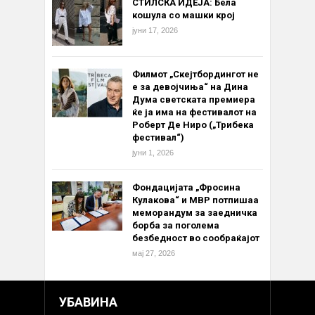
СТИЛСКА ИДЕЈА: Бела
кошула со машки крој
јуни 17, 2026
Филмот „Скејтбордингот не
е за девојчиња“ на Дина
Дума светската премиера
ќе ја има на фестивалот на
Роберт Де Ниро („Трибека
фестивал“)
јуни 1, 2026
Фондацијата „Фросина
Кулакова“ и МВР потпишаа
меморандум за заедничка
борба за поголема
безбедност во сообраќајот
мај 27, 2026
УБАВИНА