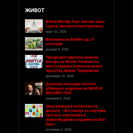
ЖИВОТ
Bitola Whisky Fest: Битола како
сцена, вискито како причина
март 31, 2026
Витаминска бомба од 17
состојки
јануари 9, 2026
Предновогодишнa зимска
магија на Winter Festival со
многу музика и улична храна
пред СЦ „Борис Трајковски
декември 24, 2025
Денеска почнува петтото
јубилејно издание на SKOPJE
WHISKEY FEST
ноември 6, 2025
Овој викенд е посветен на
децата – Во Скопје се случува
третото, најголемо и
највозбудливо издание на Kid
Expo
октомври 2, 2025