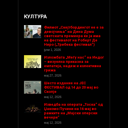
КУЛТУРА
Филмот „Скејтбордингот не е за
девојчиња“ на Дина Дума
светската премиера ќе ја има
на фестивалот на Роберт Де
Ниро („Трибека фестивал“)
јуни 1, 2026
Изложбата „Меѓу нас“ на Индог
– визуелна приказна за
емпатија, надеж и колективна
грижа
мај 27, 2026
Шесто издание на ЈЕС
ФЕСТИВАЛ од 14 до 20 мај во
Скопје
мај 12, 2026
Изведба на операта „Тоска“ од
Џакомо Пучини на 16 мај во
рамките на „Мајски оперски
вечери“
мај 12, 2026