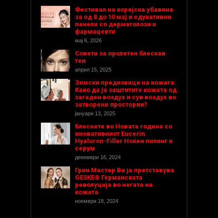
Фестивал на корејска убавина
за од 8 до 10 мај и едукативни
панели со дерматолози и
фармацевти
мај 6, 2026
Совети за пролетен блескав
тен
април 15, 2025
Зимски предизвици на кожата:
Како да ја заштитите кожата од
загаден воздух и сув воздух во
затворени простории?
јануари 13, 2025
Блеснете во Новата година со
иновативниот Eucerin
Hyaluron-Filler Ноќен пилинг и
серум
декември 16, 2024
Грин Мастер Ви ја претставува
GESKE® Германската
револуција во негата на
кожата
ноември 18, 2024