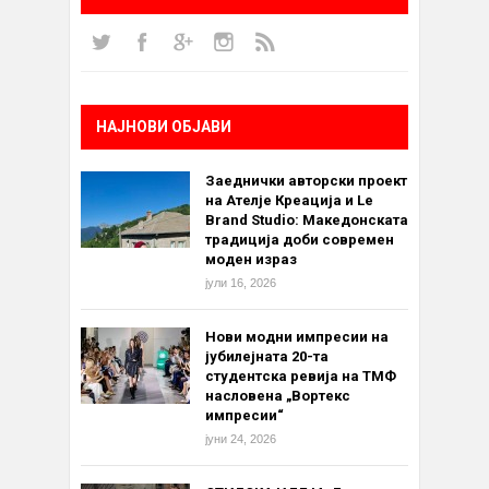
НАЈНОВИ ОБЈАВИ
Заеднички авторски проект
на Ателје Креација и Le
Brand Studio: Македонската
традиција доби современ
моден израз
јули 16, 2026
Нови модни импресии на
јубилејната 20-та
студентска ревија на ТМФ
насловена „Вортекс
импресии“
јуни 24, 2026