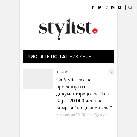
ДОМА
МОДА
СТИЛ
УБАВИНА
ЖИВОТ
КУЛТУРА
@РАБОТА
ГАЛЕРИЈА
ИЗЛОГ
КОНТАКТ
ЛИСТАТЕ ПО ТАГ
НИК КЕЈВ
ФИЛМ
2
Со Stylist.mk на
проекција на
документарецот за Ник
Кејв „20.000 дена на
Земјата” во „Синеплекс“
На ноември 20, 2014
/
Од
stylist