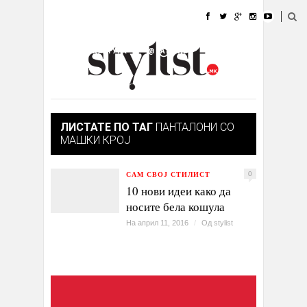
ДОМА
МОДА
СТИЛ
УБАВИНА
ЖИВОТ
КУЛТУРА
@РАБОТА
ГАЛЕРИЈА
ИЗЛОГ
КОНТАКТ
ЛИСТАТЕ ПО ТАГ
ПАНТАЛОНИ СО
МАШКИ КРОЈ
САМ СВОЈ СТИЛИСТ
0
10 нови идеи како да
носите бела кошула
На април 11, 2016
/
Од
stylist