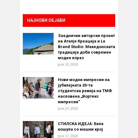
НАЈНОВИ ОБЈАВИ
Заеднички авторски проект
на Ателје Креација и Le
Brand Studio: Македонската
традиција доби современ
моден израз
јули 16, 2026
Нови модни импресии на
јубилејната 20-та
студентска ревија на ТМФ
насловена „Вортекс
импресии“
јуни 24, 2026
СТИЛСКА ИДЕЈА: Бела
кошула со машки крој
јуни 17, 2026