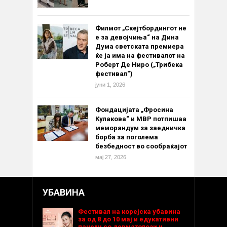
Филмот „Скејтбордингот не
е за девојчиња“ на Дина
Дума светската премиера
ќе ја има на фестивалот на
Роберт Де Ниро („Трибека
фестивал“)
јуни 1, 2026
Фондацијата „Фросина
Кулакова“ и МВР потпишаа
меморандум за заедничка
борба за поголема
безбедност во сообраќајот
мај 27, 2026
УБАВИНА
Фестивал на корејска убавина
за од 8 до 10 мај и едукативни
панели со дерматолози и