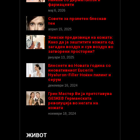
фармацевти
мај 6, 2026
Совети за пролетен блескав
тен
април 15, 2025
Зимски предизвици на кожата:
Како да ја заштитите кожата од
загаден воздух и сув воздух во
затворени простории?
јануари 13, 2025
Блеснете во Новата година со
иновативниот Eucerin
Hyaluron-Filler Ноќен пилинг и
серум
декември 16, 2024
Грин Мастер Ви ја претставува
GESKE® Германската
револуција во негата на
кожата
ноември 18, 2024
ЖИВОТ