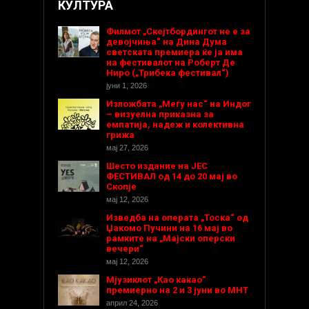
КУЛТУРА
Филмот „Скејтбордингот не е за
девојчиња“ на Дина Дума
светската премиера ќе ја има
на фестивалот на Роберт Де
Ниро („Трибека фестивал“)
јуни 1, 2026
Изложбата „Меѓу нас“ на Индог
– визуелна приказна за
емпатија, надеж и колективна
грижа
мај 27, 2026
Шесто издание на ЈЕС
ФЕСТИВАЛ од 14 до 20 мај во
Скопје
мај 12, 2026
Изведба на операта „Тоска“ од
Џакомо Пучини на 16 мај во
рамките на „Мајски оперски
вечери“
мај 12, 2026
Мјузиклот „Као какао“
премиерно на 2 и 3 јуни во МНТ
април 24, 2026