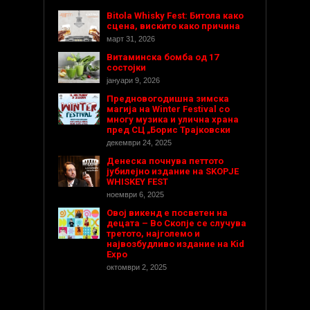
Bitola Whisky Fest: Битола како
сцена, вискито како причина
март 31, 2026
Витаминска бомба од 17
состојки
јануари 9, 2026
Предновогодишнa зимска
магија на Winter Festival со
многу музика и улична храна
пред СЦ „Борис Трајковски
декември 24, 2025
Денеска почнува петтото
јубилејно издание на SKOPJE
WHISKEY FEST
ноември 6, 2025
Овој викенд е посветен на
децата – Во Скопје се случува
третото, најголемо и
највозбудливо издание на Kid
Expo
октомври 2, 2025