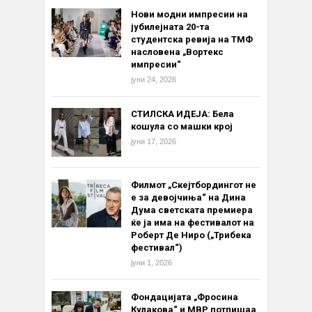
Нови модни импресии на
јубилејната 20-та
студентска ревија на ТМФ
насловена „Вортекс
импресии“
јуни 24, 2026
СТИЛСКА ИДЕЈА: Бела
кошула со машки крој
јуни 17, 2026
Филмот „Скејтбордингот не
е за девојчиња“ на Дина
Дума светската премиера
ќе ја има на фестивалот на
Роберт Де Ниро („Трибека
фестивал“)
јуни 1, 2026
Фондацијата „Фросина
Кулакова“ и МВР потпишаа