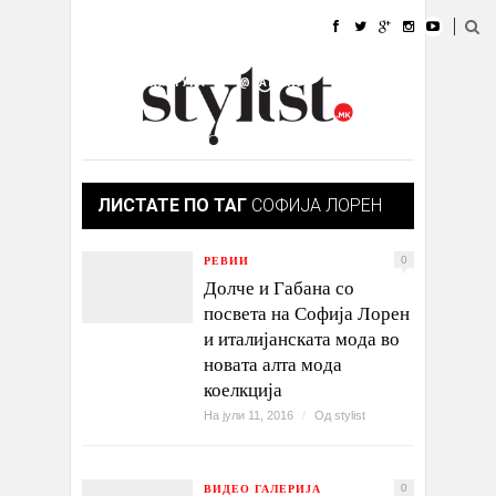
ДОМА
МОДА
СТИЛ
УБАВИНА
ЖИВОТ
КУЛТУРА
@РАБОТА
ГАЛЕРИЈА
ИЗЛОГ
КОНТАКТ
ЛИСТАТЕ ПО ТАГ
СОФИЈА ЛОРЕН
РЕВИИ
0
Долче и Габана со
посвета на Софија Лорен
и италијанската мода во
новата алта мода
коелкција
На јули 11, 2016
/
Од
stylist
ВИДЕО ГАЛЕРИЈА
0