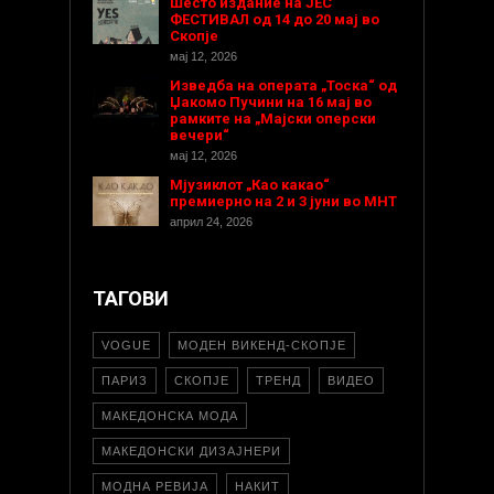
Шесто издание на ЈЕС
ФЕСТИВАЛ од 14 до 20 мај во
Скопје
мај 12, 2026
Изведба на операта „Тоска“ од
Џакомо Пучини на 16 мај во
рамките на „Мајски оперски
вечери“
мај 12, 2026
Мјузиклот „Као какао“
премиерно на 2 и 3 јуни во МНТ
април 24, 2026
ТАГОВИ
VOGUE
МОДЕН ВИКЕНД-СКОПЈЕ
ПАРИЗ
СКОПЈЕ
ТРЕНД
ВИДЕО
МАКЕДОНСКА МОДА
МАКЕДОНСКИ ДИЗАЈНЕРИ
МОДНА РЕВИЈА
НАКИТ