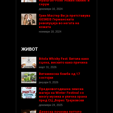
Hyaluron-Filler Ноќен пилинг и
серум
декември 16, 2024
Грин Мастер Ви ја претставува
GESKE® Германската
револуција во негата на
кожата
ноември 18, 2024
ЖИВОТ
Bitola Whisky Fest: Битола како
сцена, вискито како причина
март 31, 2026
Витаминска бомба од 17
состојки
јануари 9, 2026
Предновогодишнa зимска
магија на Winter Festival со
многу музика и улична храна
пред СЦ „Борис Трајковски
декември 24, 2025
Денеска почнува петтото