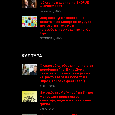
јубилејно издание на SKOPJE
WHISKEY FEST
ноември 6, 2025
Овој викенд е посветен на
децата – Во Скопје се случува
третото, најголемо и
највозбудливо издание на Kid
Expo
октомври 2, 2025
КУЛТУРА
Филмот „Скејтбордингот не е за
девојчиња“ на Дина Дума
светската премиера ќе ја има
на фестивалот на Роберт Де
Ниро („Трибека фестивал“)
јуни 1, 2026
Изложбата „Меѓу нас“ на Индог
– визуелна приказна за
емпатија, надеж и колективна
грижа
мај 27, 2026