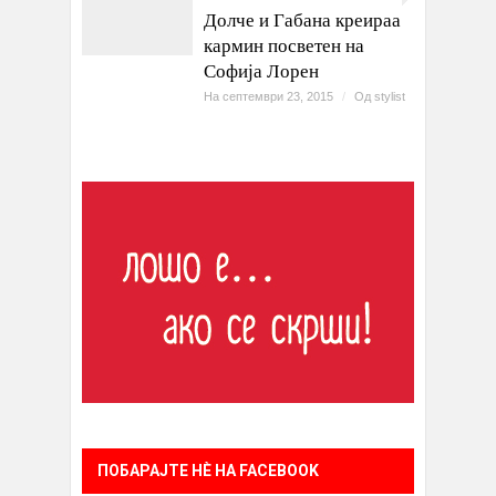
Долче и Габана креираа
кармин посветен на
Софија Лорен
На септември 23, 2015
/
Од
stylist
ПОБАРАЈТЕ НÈ НА FACEBOOK