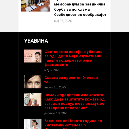
меморандум за заедничка
борба за поголема
безбедност во сообраќајот
мај 27, 2026
УБАВИНА
Фестивал на корејска убавина
за од 8 до 10 мај и едукативни
панели со дерматолози и
фармацевти
мај 6, 2026
Совети за пролетен блескав
тен
април 15, 2025
Зимски предизвици на кожата:
Како да ја заштитите кожата од
загаден воздух и сув воздух во
затворени простории?
јануари 13, 2025
Блеснете во Новата година со
иновативниот Eucerin