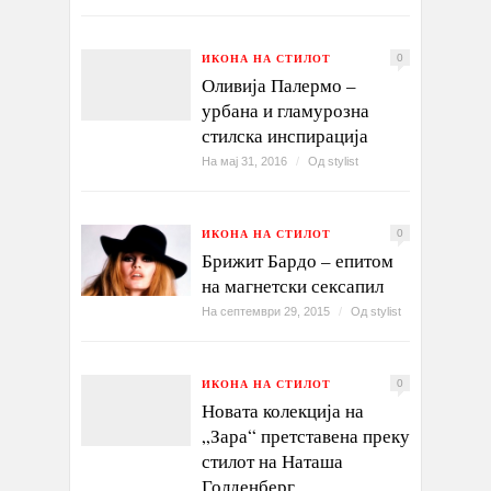
ИКОНА НА СТИЛОТ
0
Оливија Палермо –
урбана и гламурозна
стилска инспирација
На мај 31, 2016
/
Од
stylist
ИКОНА НА СТИЛОТ
0
Брижит Бардо – епитом
на магнетски сексапил
На септември 29, 2015
/
Од
stylist
ИКОНА НА СТИЛОТ
0
Новата колекција на
„Зара“ претставена преку
стилот на Наташа
Голденберг