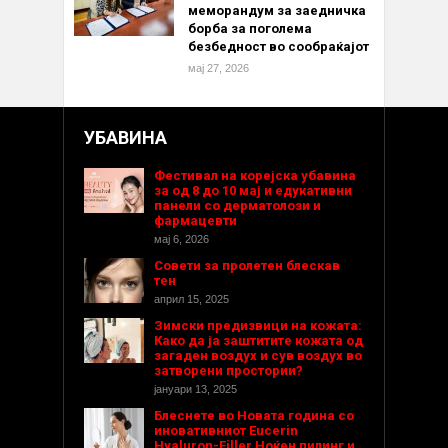
меморандум за заедничка
борба за поголема
безбедност во сообраќајот
мај 27, 2026
УБАВИНА
Фестивал на корејска убавина
за од 8 до 10 мај и едукативни
панели со дерматолози и
фармацевти
мај 6, 2026
Совети за пролетен блескав
тен
април 15, 2025
Зимски предизвици на кожата:
Како да ја заштитите кожата од
загаден воздух и сув воздух во
затворени простории?
јануари 13, 2025
Блеснете во Новата година со
иновативниот Eucerin
Hyaluron-Filler Ноќен пилинг и