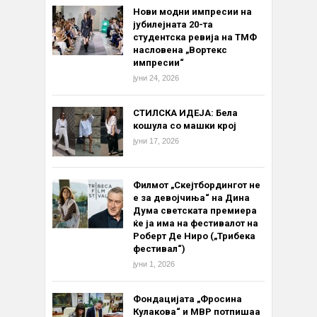
Нови модни импресии на
јубилејната 20-та
студентска ревија на ТМФ
насловена „Вортекс
импресии“
јуни 24, 2026
СТИЛСКА ИДЕЈА: Бела
кошула со машки крој
јуни 17, 2026
Филмот „Скејтбордингот не
е за девојчиња“ на Дина
Дума светската премиера
ќе ја има на фестивалот на
Роберт Де Ниро („Трибека
фестивал“)
јуни 1, 2026
Фондацијата „Фросина
Кулакова“ и МВР потпишаа