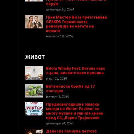
серум
декември 16, 2024
Грин Мастер Ви ја претставува
GESKE® Германската
револуција во негата на
кожата
ноември 18, 2024
ЖИВОТ
Bitola Whisky Fest: Битола како
сцена, вискито како причина
март 31, 2026
Витаминска бомба од 17
состојки
јануари 9, 2026
Предновогодишнa зимска
магија на Winter Festival со
многу музика и улична храна
пред СЦ „Борис Трајковски
декември 24, 2025
Денеска почнува петтото