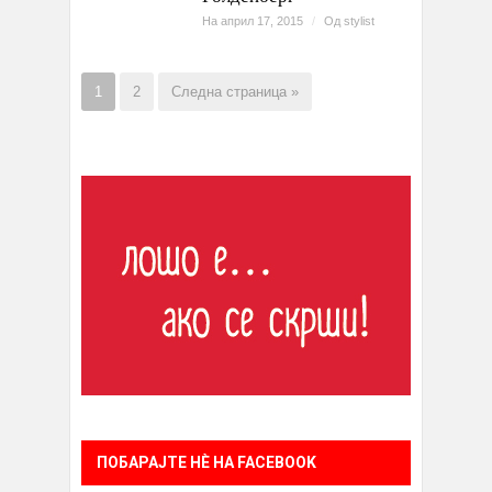
На април 17, 2015
/
Од
stylist
1
2
Следна страница »
ПОБАРАЈТЕ НÈ НА FACEBOOK