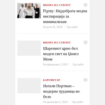
ИКОНА НА СТИЛОТ
0
Figtny: Најдобрата модна
инспирација за
минимализам
На јули 31, 2018
/
Од
stylist
ИКОНА НА СТИЛОТ
0
Шарениот црно-бел
моден свет на Џанел
Моне
На февруари 1, 2017
/
Од
stylist
БАРОМЕТАР
0
Натали Портман –
модерна трудница во
бело
На декември 1, 2016
/
Од
stylist