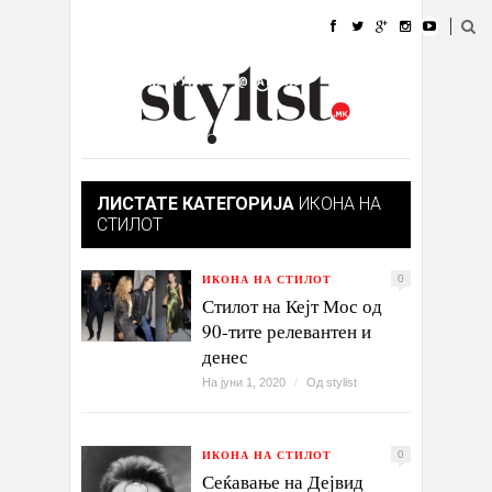
ДОМА
МОДА
СТИЛ
УБАВИНА
ЖИВОТ
КУЛТУРА
@РАБОТА
ГАЛЕРИЈА
ИЗЛОГ
КОНТАКТ
ЛИСТАТЕ КАТЕГОРИЈА
ИКОНА НА
СТИЛОТ
ИКОНА НА СТИЛОТ
0
Стилот на Кејт Мос од
90-тите релевантен и
денес
На јуни 1, 2020
/
Од
stylist
ИКОНА НА СТИЛОТ
0
Сеќавање на Дејвид