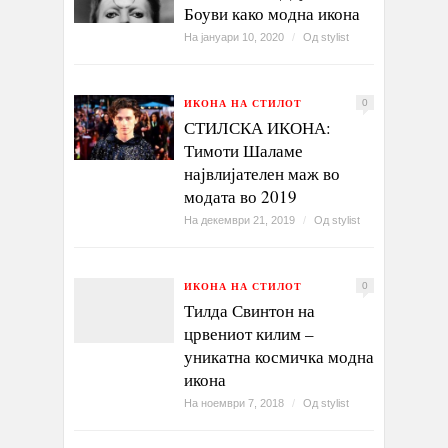
Боуви како модна икона
На јануари 10, 2020
/
Од
stylist
ИКОНА НА СТИЛОТ
0
СТИЛСКА ИКОНА:
Тимоти Шаламе
највлијателен маж во
модата во 2019
На декември 21, 2019
/
Од
stylist
ИКОНА НА СТИЛОТ
0
Тилда Свинтон на
црвениот килим –
уникатна космичка модна
икона
На ноември 7, 2018
/
Од
stylist