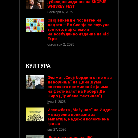
јубилејно издание на SKOPJE
WHISKEY FEST
ноември 6, 2025
Овој викенд е посветен на
децата – Во Скопје се случува
третото, најголемо и
највозбудливо издание на Kid
Expo
октомври 2, 2025
КУЛТУРА
Филмот „Скејтбордингот не е за
девојчиња“ на Дина Дума
светската премиера ќе ја има
на фестивалот на Роберт Де
Ниро („Трибека фестивал“)
јуни 1, 2026
Изложбата „Меѓу нас“ на Индог
– визуелна приказна за
емпатија, надеж и колективна
грижа
мај 27, 2026
Шесто издание на ЈЕС