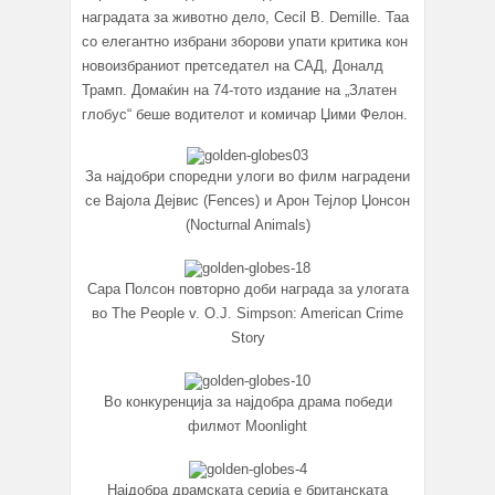
наградата за животно дело, Cecil B. Demille. Таа
со елегантно избрани зборови упати критика кон
новоизбраниот претседател на САД, Доналд
Трамп. Домаќин на 74-тото издание на „Златен
глобус“ беше водителот и комичар Џими Фелон.
За најдобри споредни улоги во филм наградени
се Вајола Дејвис (Fences) и Арон Тејлор Џонсон
(Nocturnal Animals)
Сара Полсон повторно доби награда за улогата
во The People v. O.J. Simpson: American Crime
Story
Во конкуренција за најдобра драма победи
филмот Moonlight
Најдобра драмската серија е британската