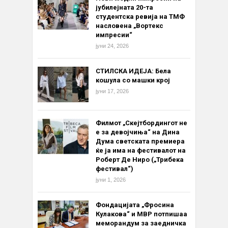
јубилејната 20-та
студентска ревија на ТМФ
насловена „Вортекс
импресии“
јуни 24, 2026
СТИЛСКА ИДЕЈА: Бела
кошула со машки крој
јуни 17, 2026
Филмот „Скејтбордингот не
е за девојчиња“ на Дина
Дума светската премиера
ќе ја има на фестивалот на
Роберт Де Ниро („Трибека
фестивал“)
јуни 1, 2026
Фондацијата „Фросина
Кулакова“ и МВР потпишаа
меморандум за заедничка