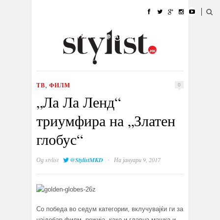
ДОМА
МОДА
СТИЛ
УБАВИНА
ЖИВОТ
КУЛТУРА
@РАБОТА
ГАЛЕРИЈА
ИЗЛОГ
КОНТАКТ
ТВ
ФИЛМ
,
0
„Ла Ла Ленд“
триумфира на „Златен
глобус“
·
Од
stylist
@StylistMKD
На јануари 9, 2017
Со победа во седум категории, вклучувајќи ги за
најдобар филм, режија, како и главна машка и