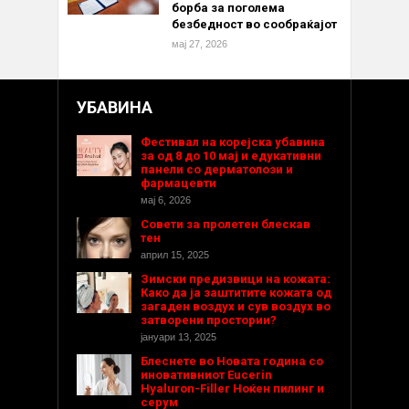
борба за поголема
безбедност во сообраќајот
мај 27, 2026
УБАВИНА
Фестивал на корејска убавина
за од 8 до 10 мај и едукативни
панели со дерматолози и
фармацевти
мај 6, 2026
Совети за пролетен блескав
тен
април 15, 2025
Зимски предизвици на кожата:
Како да ја заштитите кожата од
загаден воздух и сув воздух во
затворени простории?
јануари 13, 2025
Блеснете во Новата година со
иновативниот Eucerin
Hyaluron-Filler Ноќен пилинг и
серум