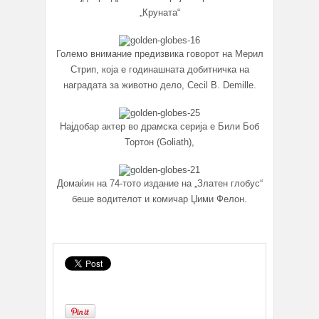
„Круната“
Големо внимание предизвика говорот на Мерил
Стрип, која е годинашната добитничка на
наградата за животно дело, Cecil B. Demille.
Најдобар актер во драмска серија е Били Боб
Тортон (Goliath),
Домаќин на 74-тото издание на „Златен глобус“
беше водителот и комичар Џими Фелон.