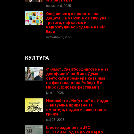
WHISKEY FEST
ноември 6, 2025
Овој викенд е посветен на
децата – Во Скопје се случува
третото, најголемо и
највозбудливо издание на Kid
Expo
октомври 2, 2025
КУЛТУРА
Филмот „Скејтбордингот не е за
девојчиња“ на Дина Дума
светската премиера ќе ја има
на фестивалот на Роберт Де
Ниро („Трибека фестивал“)
јуни 1, 2026
Изложбата „Меѓу нас“ на Индог
– визуелна приказна за
емпатија, надеж и колективна
грижа
мај 27, 2026
Шесто издание на ЈЕС
ФЕСТИВАЛ од 14 до 20 мај во