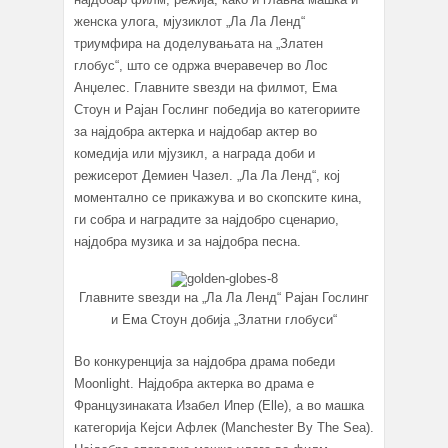
женска улога, мјузиклот „Ла Ла Ленд“
триумфира на доделувањата на „Златен
глобус“, што се одржа вчеравечер во Лос
Анџелес. Главните ѕвезди на филмот, Ема
Стоун и Рајан Гослинг победија во категориите
за најдобра актерка и најдобар актер во
комедија или мјузикл, а награда доби и
режисерот Демиен Чазел. „Ла Ла Ленд“, кој
моментално се прикажува и во скопските кина,
ги собра и наградите за најдобро сценарио,
најдобра музика и за најдобра песна.
Главните ѕвезди на „Ла Ла Ленд“ Рајан Гослинг
и Ема Стоун добија „Златни глобуси“
Во конкуренција за најдобра драма победи
Moonlight. Најдобра актерка во драма е
Французинаката Изабел Ипер (Elle), а во машка
категорија Кејси Афлек (Manchester By The Sea).