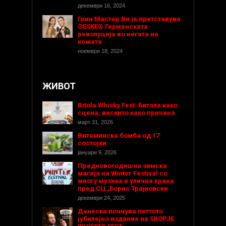
декември 16, 2024
Грин Мастер Ви ја претставува
GESKE® Германската
револуција во негата на
кожата
ноември 18, 2024
ЖИВОТ
Bitola Whisky Fest: Битола како
сцена, вискито како причина
март 31, 2026
Витаминска бомба од 17
состојки
јануари 9, 2026
Предновогодишнa зимска
магија на Winter Festival со
многу музика и улична храна
пред СЦ „Борис Трајковски
декември 24, 2025
Денеска почнува петтото
јубилејно издание на SKOPJE