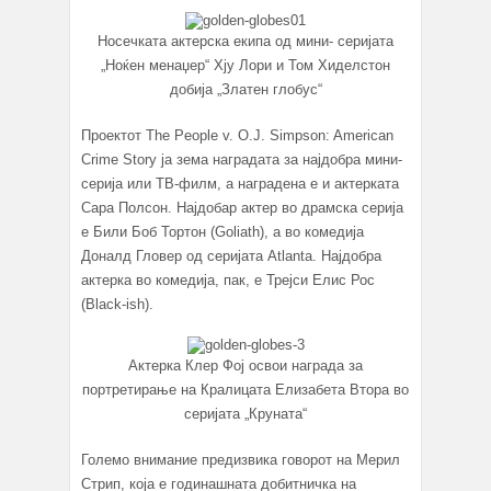
Носечката актерска екипа од мини- серијата
„Ноќен менаџер“ Хју Лори и Том Хиделстон
добија „Златен глобус“
Проектот The People v. O.J. Simpson: American
Crime Story ја зема наградата за најдобра мини-
серија или ТВ-филм, а наградена е и актерката
Сара Полсон. Најдобар актер во драмска серија
е Били Боб Тортон (Goliath), а во комедија
Доналд Гловер од серијата Atlanta. Најдобра
актерка во комедија, пак, е Трејси Елис Рос
(Black-ish).
Актерка Клер Фој освои награда за
портретирање на Кралицата Елизабета Втора во
серијата „Круната“
Големо внимание предизвика говорот на Мерил
Стрип, која е годинашната добитничка на