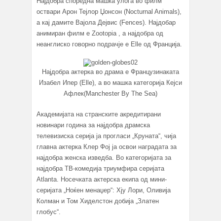
Најдобра споредна машка улога во филм
оствари Арон Тејлор Џонсон (Nocturnal Animals),
а кај дамите Вајола Дејвис (Fences). Најдобар
анимиран филм е Zootopia , а најдобра од
неанглиско говорно подрачје е Elle од Франција.
Најдобра актерка во драма е Французинаката
Изабел Ипер (Elle), а во машка категорија Кејси
Афлек(Manchester By The Sea)
Академијата на странските акредитирани
новинари година за најдобра драмска
телевизиска серија ја прогласи „Круната“, чија
главна актерка Клер Фој ја освои наградата за
најдобра женска изведба. Во категоријата за
најдобра ТВ-комедија триумфира серијата
Atlanta. Носечката актерска екипа од мини-
серијата „Ноќен менаџер“: Хју Лори, Оливија
Колман и Том Хиделстон добија „Златен
глобус“.