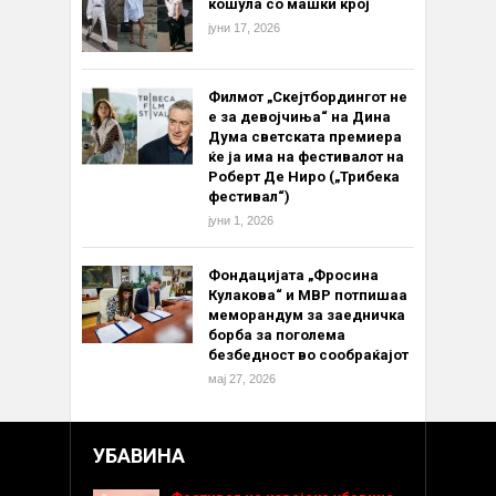
кошула со машки крој
јуни 17, 2026
Филмот „Скејтбордингот не
е за девојчиња“ на Дина
Дума светската премиера
ќе ја има на фестивалот на
Роберт Де Ниро („Трибека
фестивал“)
јуни 1, 2026
Фондацијата „Фросина
Кулакова“ и МВР потпишаа
меморандум за заедничка
борба за поголема
безбедност во сообраќајот
мај 27, 2026
УБАВИНА