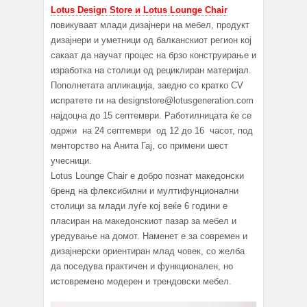
Lotus Design Store и Lotus Lounge Chair
повикуваат млади дизајнери на мебел, продукт
дизајнери и уметници oд балканскиот регион кој
сакаат да научат процес на брзо конструирање и
изработка на столици од рециклиран материјал.
Пополнетата апликација, заедно со кратко CV
испратете ги на designstore@lotusgeneration.com
најдоцна до 15 септември. Работилницата ќе се
одржи на 24 септември од 12 до 16 часот, под
менторство на Анита Гај, со примени шест
учесници.
Lotus Lounge Chair е добро познат македонски
бренд на флексибилни и мултифунционални
столици за млади луѓе кoj веќе 6 години е
пласиран на македонскиот пазар за мебел и
уредување на домот. Наменет е за современ и
дизајнерски ориентиран млад човек, со желба
да поседува практичен и функционален, но
истовремено модерен и трендовски мебел.