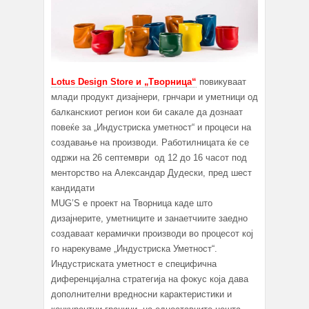
Lotus Design Store и „Творница“
повикуваат
млади продукт дизајнери, грнчари и уметници oд
балканскиот регион кои би сакале да дознаат
повеќе за „Индустриска уметност“ и процеси на
создавање на производи. Работилницата ќе се
одржи на 26 септември од 12 до 16 часот под
менторство на Александар Дудески, пред шест
кандидати
MUG’S е проект на Творница каде што
дизајнерите, уметниците и занаетчиите заедно
создаваат керамички производи во процесот кој
го нарекуваме „Индустриска Уметност“.
Индустриската уметност е специфична
диференцијална стратегија на фокус која дава
дополнителни вредносни карактеристики и