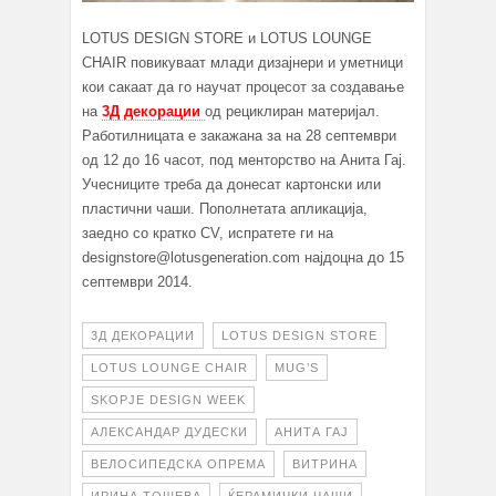
LOTUS DESIGN STORE и LOTUS LOUNGE
CHAIR повикуваат млади дизајнери и уметници
кои сакаат да го научат процесот за создавање
на
3Д декорации
од рециклиран материјал.
Работилницата е закажана за на 28 септември
од 12 до 16 часот, под менторство на Анита Гај.
Учесниците треба да донесат картонски или
пластични чаши. Пополнетата апликација,
заедно со кратко CV, испратете ги на
designstore@lotusgeneration.com најдоцна до 15
септември 2014.
3Д ДЕКОРАЦИИ
LOTUS DESIGN STORE
LOTUS LOUNGE CHAIR
MUG’S
SKOPJE DESIGN WEEK
АЛЕКСАНДАР ДУДЕСКИ
АНИТА ГАЈ
ВЕЛОСИПЕДСКА ОПРЕМА
ВИТРИНА
ИРИНА ТОШЕВА
ЌЕРАМИЧКИ ЧАШИ