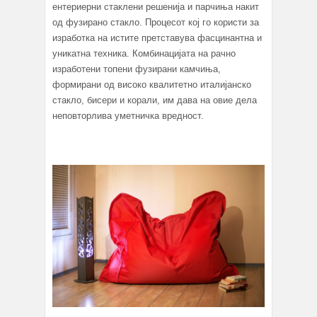
ентериерни стаклени решенија и парчиња накит
од фузирано стакло. Процесот кој го користи за
изработка на истите претставува фасцинантна и
уникатна техника. Комбинацијата на рачно
изработени топени фузирани камчиња,
формирани од високо квалитетно италијанско
стакло, бисери и корали, им дава на овие дела
неповторлива уметничка вредност.