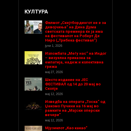
КУЛТУРА
Филмот „Скејтбордингот не е за
девојчиња“ на Дина Дума
светската премиера ќе ја има
на фестивалот на Роберт Де
Ниро („Трибека фестивал“)
јуни 1, 2026
Изложбата „Меѓу нас“ на Индог
– визуелна приказна за
емпатија, надеж и колективна
грижа
мај 27, 2026
Шесто издание на ЈЕС
ФЕСТИВАЛ од 14 до 20 мај во
Скопје
мај 12, 2026
Изведба на операта „Тоска“ од
Џакомо Пучини на 16 мај во
рамките на „Мајски оперски
вечери“
мај 12, 2026
Мјузиклот „Као какао“