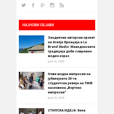
НАЈНОВИ ОБЈАВИ
Заеднички авторски проект
на Ателје Креација и Le
Brand Studio: Македонската
традиција доби современ
моден израз
јули 16, 2026
Нови модни импресии на
јубилејната 20-та
студентска ревија на ТМФ
насловена „Вортекс
импресии“
јуни 24, 2026
СТИЛСКА ИДЕЈА: Бела