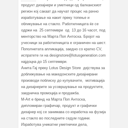
продукт дизајнери и уметници oд балканскиот
регион кој сакаат да научат процес на рачно
изработување на накит преку топење и
обликување на стакло. Работилницата ќе се
одржи на 25 септември од 13 до 16 часот, под
менторство на Марта Поп Антоска. Бројот на
учесници за работилницата е ограничен на шест.
Пополнетата апликација, заедно со кратко CV,
испратете ги на designstore@lotusgeneration.com
најдоцна до 15 септември.
Анита Гај преку Lotus Design Store дејствува за
доближување на македонските дизајнирани
производи поблиску до купувачите, мотивација
на дизајнерите за усовршување на продуктите,
заедничка промоција и продажба.
M-Art е бренд на Марта Поп Антоска,
дипломиран графичар, продукт и графички
дизајнер кој се занимава со изработка на фузија
на стакло во последните седум години.
Изработува уникатни уметнички дела,