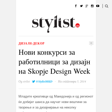
ДОМА
МОДА
СТИЛ
УБАВИНА
ЖИВОТ
КУЛТУРА
@РАБОТА
ГАЛЕРИЈА
ИЗЛОГ
КОНТАКТ
ДИЗАЈН-ДЕКОР
0
Нови конкурси за
работилници за дизајн
на Skopje Design Week
·
Од
stylist
@StylistMKD
На септември 5, 2014
Младите креативци од Македонија и од регионот
ќе добијат шанса да научат нови вештини за
творење и за дизајнирање на неколку