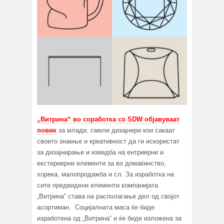
„Витрина“ во соработка со SDW објавуваат
повик
за млади, смели дизајнери кои сакаат
своето знаење и креативност да ги искористат
за дизајнирање и изведба на ентриерни и
екстериерни елементи за во домаќинство,
хорека, малопродажба и сл. За изработка на
сите предвидени елементи компанијата
„Витрина“ става на располагање дел од својот
асортиман. Социјалната маса ќе биде
изработена од „Витрина“ и ќе биде изложена за