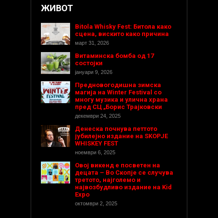
ЖИВОТ
Bitola Whisky Fest: Битола како
сцена, вискито како причина
март 31, 2026
Витаминска бомба од 17
состојки
јануари 9, 2026
Предновогодишнa зимска
магија на Winter Festival со
многу музика и улична храна
пред СЦ „Борис Трајковски
декември 24, 2025
Денеска почнува петтото
јубилејно издание на SKOPJE
WHISKEY FEST
ноември 6, 2025
Овој викенд е посветен на
децата – Во Скопје се случува
третото, најголемо и
највозбудливо издание на Kid
Expo
октомври 2, 2025