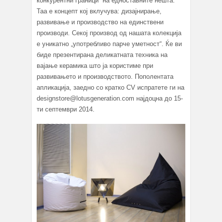
конкурентни граници на едноставните нешта.
Таа е концепт кој вклучува: дизајнирање,
развивање и производство на единствени
производи. Секој производ од нашата колекција
е уникатно „употребливо парче уметност“. Ќе ви
биде презентирана деликатната техника на
вајање керамика што ја користиме при
развивањето и производството. Пополентата
апликација, заедно со кратко CV испратете ги на
designstore@lotusgeneration.com најдоцна до 15-
ти септември 2014.