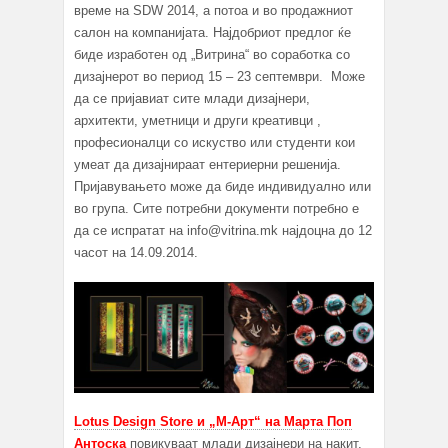
време на SDW 2014, а потоа и во продажниот
салон на компанијата. Најдобриот предлог ќе
биде изработен од „Витрина“ во соработка со
дизајнерот во период 15 – 23 септември. Може
да се пријавиат сите млади дизајнери,
архитекти, уметници и други креaтивци ,
професионалци со искуство или студенти кои
умеат да дизајнираат ентериерни решенија.
Пријавувањето може да биде индивидуално или
во група. Сите потребни документи потребно е
да се испратат на info@vitrina.mk најдоцна до 12
часот на 14.09.2014.
Lotus Design Store и „М-Арт“ на Марта Поп
Антоска
повикуваат млади дизајнери на накит,