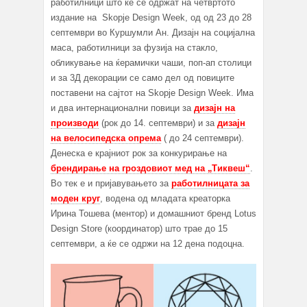
работилници што ќе се одржат на четвртото
издание на Skopje Design Week, од од 23 до 28
септември во Куршумли Ан. Дизајн на социјална
маса, работилници за фузија на стакло,
обликување на ќерамички чаши, поп-ап столици
и за 3Д декорации се само дел од повиците
поставени на сајтот на Skopje Design Week. Има
и два интернационални повици за
дизајн на
производи
(рок до 14. септември) и за
дизајн
на велосипедска опрема
( до 24 септември).
Денеска е крајниот рок за конкурирање на
брендирање на гроздовиот мед на „Тиквеш“
.
Во тек е и пријавувањето за
работилницата за
моден круг
, водена од младата креаторка
Ирина Тошева (ментор) и домашниот бренд Lotus
Design Store (координатор) што трае до 15
септември, а ќе се одржи на 12 дена подоцна.