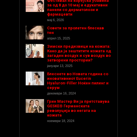
Фестивал на корејска убавина
за од 8 до 10 мај и едукативни
панели со дерматолози и
фармацевти
мај 6, 2026
Совети за пролетен блескав
тен
април 15, 2025
Зимски предизвици на кожата:
Како да ја заштитите кожата од
загаден воздух и сув воздух во
затворени простории?
јануари 13, 2025
Блеснете во Новата година со
иновативниот Eucerin
Hyaluron-Filler Ноќен пилинг и
серум
декември 16, 2024
Грин Мастер Ви ја претставува
GESKE® Германската
револуција во негата на
кожата
ноември 18, 2024