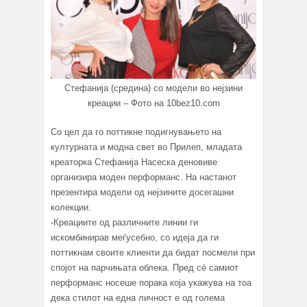
Стефанија (средина) со модели во нејзини
креации – Фото на 10bez10.com
Со цел да го поттикне подигнувањето на
културната и модна свет во Прилеп, младата
креаторка Стефанија Насеска деновиве
организира моден перформанс. На настанот
презентира модели од нејзините досегашни
колекции.
-Креациите од различните линии ги
искомбинирав меѓусебно, со идеја да ги
поттикнам своите клиенти да бидат посмели при
спојот на парчињата облека. Пред сè самиот
перформанс носеше порака која укажува на тоа
дека стилот на една личност е од голема