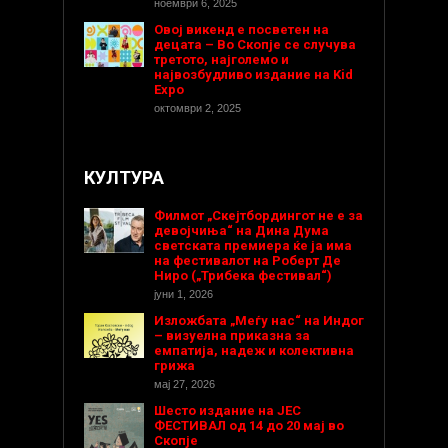
ноември 6, 2025
Овој викенд е посветен на
децата – Во Скопје се случува
третото, најголемо и
највозбудливо издание на Kid
Expo
октомври 2, 2025
КУЛТУРА
Филмот „Скејтбордингот не е за
девојчиња“ на Дина Дума
светската премиера ќе ја има
на фестивалот на Роберт Де
Ниро („Трибека фестивал“)
јуни 1, 2026
Изложбата „Меѓу нас“ на Индог
– визуелна приказна за
емпатија, надеж и колективна
грижа
мај 27, 2026
Шесто издание на ЈЕС
ФЕСТИВАЛ од 14 до 20 мај во
Скопје