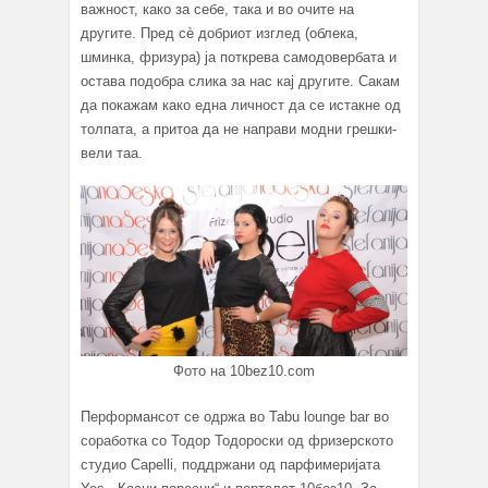
важност, како за себе, така и во очите на
другите. Пред сè добриот изглед (облека,
шминка, фризура) ја поткрева самодовербата и
остава подобра слика за нас кај другите. Сакам
да покажам како една личност да се истакне од
толпата, а притоа да не направи модни грешки-
вели таа.
Фото на 10bez10.com
Перформансот се одржа во Tabu lounge bar во
соработка со Тодор Тодороски од фризерското
студио Capelli, поддржани од парфимеријата