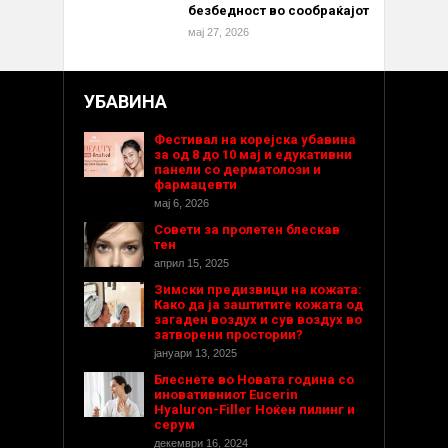
безбедност во сообраќајот
мај 27, 2026
УБАВИНА
Фестивал на корејска убавина
за од 8 до 10 мај и едукативни
панели со дерматолози и
фармацевти
мај 6, 2026
Совети за пролетен блескав
тен
април 15, 2025
Зимски предизвици на кожата:
Како да ја заштитите кожата од
загаден воздух и сув воздух во
затворени простории?
јануари 13, 2025
Блеснете во Новата година со
иновативниот Eucerin
Hyaluron-Filler Ноќен пилинг и
серум
декември 16, 2024