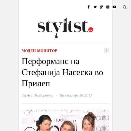
ДОМА
МОДА
СТИЛ
УБАВИНА
ЖИВОТ
КУЛТУРА
@РАБОТА
ГАЛЕРИЈА
ИЗЛОГ
КОНТАКТ
МОДЕН МОНИТОР
0
Перформанс на
Стефанија Насеска во
Прилеп
·
Од
Ана Несторовска
На декември 26, 2013