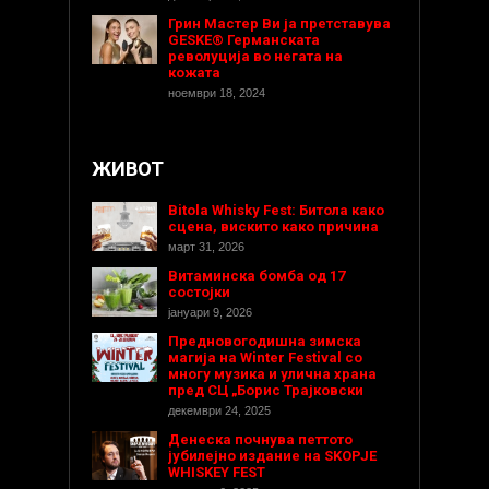
Грин Мастер Ви ја претставува
GESKE® Германската
револуција во негата на
кожата
ноември 18, 2024
ЖИВОТ
Bitola Whisky Fest: Битола како
сцена, вискито како причина
март 31, 2026
Витаминска бомба од 17
состојки
јануари 9, 2026
Предновогодишнa зимска
магија на Winter Festival со
многу музика и улична храна
пред СЦ „Борис Трајковски
декември 24, 2025
Денеска почнува петтото
јубилејно издание на SKOPJE
WHISKEY FEST