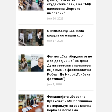
студентска ревија на ТМФ
насловена „Вортекс
импресии“
јуни 24, 2026
СТИЛСКА ИДЕЈА: Бела
кошула со машки крој
јуни 17, 2026
Филмот „Скејтбордингот не
е за девојчиња“ на Дина
Дума светската премиера
ќе ја има на фестивалот на
Роберт Де Ниро („Трибека
фестивал“)
јуни 1, 2026
Фондацијата „Фросина
Кулакова“ и МВР потпишаа
меморандум за заедничка
борба за поголема