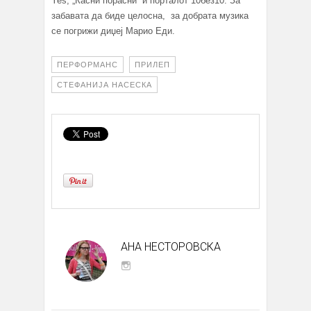
Yes, „Касни порасни“ и порталот 10без10. За
забавата да биде целосна, за добрата музика
се погрижи диџеј Марио Еди.
ПЕРФОРМАНС
ПРИЛЕП
СТЕФАНИЈА НАСЕСКА
АНА НЕСТОРОВСКА