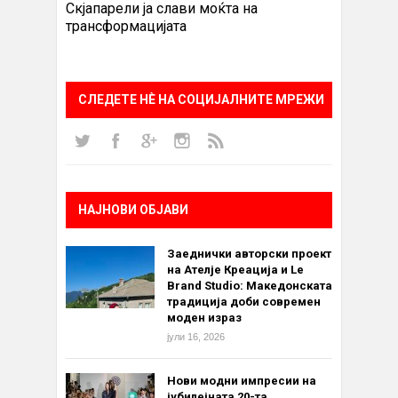
Скјапарели ја слави моќта на
трансформацијата
СЛЕДЕТЕ НÈ НА СОЦИЈАЛНИТЕ МРЕЖИ
НАЈНОВИ ОБЈАВИ
Заеднички авторски проект
на Ателје Креација и Le
Brand Studio: Македонската
традиција доби современ
моден израз
јули 16, 2026
Нови модни импресии на
јубилејната 20-та