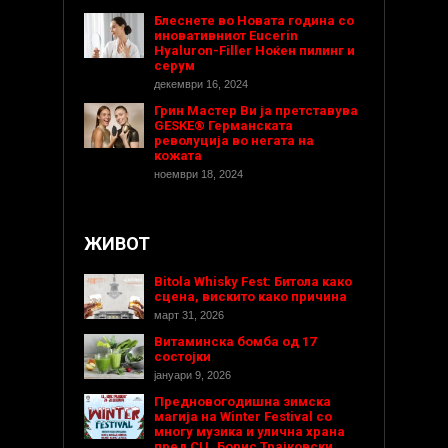
Блеснете во Новата година со
иновативниот Eucerin
Hyaluron-Filler Ноќен пилинг и
серум
декември 16, 2024
Грин Мастер Ви ја претставува
GESKE® Германската
револуција во негата на
кожата
ноември 18, 2024
ЖИВОТ
Bitola Whisky Fest: Битола како
сцена, вискито како причина
март 31, 2026
Витаминска бомба од 17
состојки
јануари 9, 2026
Предновогодишнa зимска
магија на Winter Festival со
многу музика и улична храна
пред СЦ „Борис Трајковски