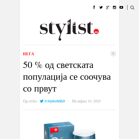
ДОМА
МОДА
СТИЛ
УБАВИНА
ЖИВОТ
КУЛТУРА
@РАБОТА
ГАЛЕРИЈА
ИЗЛОГ
КОНТАКТ
НЕГА
0
50 % од светската
популација се соочува
со првут
·
Од
stylist
@StylistMKD
На април 10, 2020