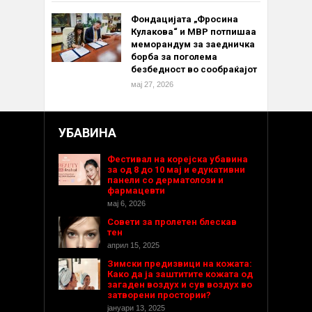
Фондацијата „Фросина
Кулакова“ и МВР потпишаа
меморандум за заедничка
борба за поголема
безбедност во сообраќајот
мај 27, 2026
УБАВИНА
Фестивал на корејска убавина
за од 8 до 10 мај и едукативни
панели со дерматолози и
фармацевти
мај 6, 2026
Совети за пролетен блескав
тен
април 15, 2025
Зимски предизвици на кожата:
Како да ја заштитите кожата од
загаден воздух и сув воздух во
затворени простории?
јануари 13, 2025