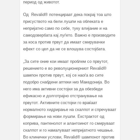
период од животот.
Од Revalid® потенцираат дека покрај тоа што
присуството на бели лушпи на облеката е
непријатно само по себе, туку влијание и на
самодовербата кај луѓето. Важно е производите
за коса против првут да имаат смирувачки
ефект со цел да не се влошува состојбата.
„За сите оние кои имаат проблем со првутот,
решението е во револуционерниот Revalid®
шампон против првут, кој се наоѓа во сите
подобро снабдени аптеки низ Македонија. Во
него има активни состојки за да обезбеди
ефикасно и долготрајно отстранување на
првутот. Активните состојки го враќаат
нормалното хидрирање на скалпот и спречуваат
формирање на нови лушпи. Екстрактот од
коприва, пантенолот и алантоинот го смируваат
скалпот и го намалуваат непријатното чешање.
Во клинички услови, Revalid® шампонот против