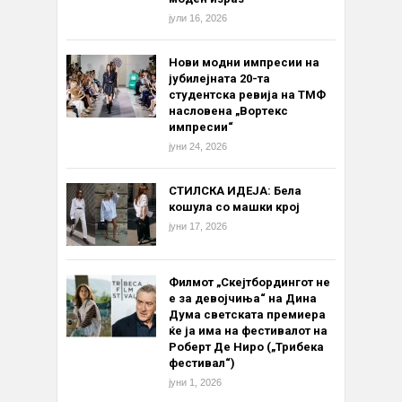
јули 16, 2026
Нови модни импресии на
јубилејната 20-та
студентска ревија на ТМФ
насловена „Вортекс
импресии“
јуни 24, 2026
СТИЛСКА ИДЕЈА: Бела
кошула со машки крој
јуни 17, 2026
Филмот „Скејтбордингот не
е за девојчиња“ на Дина
Дума светската премиера
ќе ја има на фестивалот на
Роберт Де Ниро („Трибека
фестивал“)
јуни 1, 2026