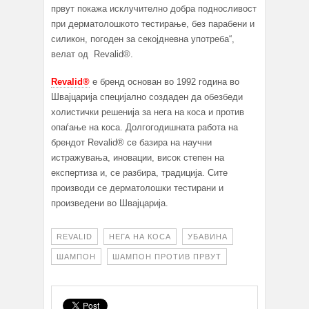
првут покажа исклучително добра подносливост
при дерматолошкото тестирање, без парабени и
силикон, погоден за секојдневна употреба“,
велат од Revalid®.
Revalid®
е бренд основан во 1992 година во
Швајцарија специјално создаден да обезбеди
холистички решенија за нега на коса и против
опаѓање на коса. Долгогодишната работа на
брендот Revalid® се базира на научни
истражувања, иновации, висок степен на
експертиза и, се разбира, традиција. Сите
производи се дерматолошки тестирани и
произведени во Швајцарија.
REVALID
НЕГА НА КОСА
УБАВИНА
ШАМПОН
ШАМПОН ПРОТИВ ПРВУТ