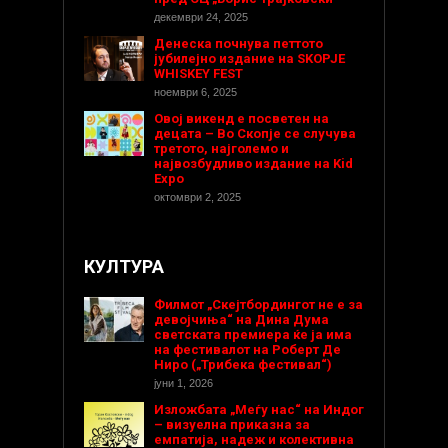
декември 24, 2025
Денеска почнува петтото
јубилејно издание на SKOPJE
WHISKEY FEST
ноември 6, 2025
Овој викенд е посветен на
децата – Во Скопје се случува
третото, најголемо и
највозбудливо издание на Kid
Expo
октомври 2, 2025
КУЛТУРА
Филмот „Скејтбордингот не е за
девојчиња“ на Дина Дума
светската премиера ќе ја има
на фестивалот на Роберт Де
Ниро („Трибека фестивал“)
јуни 1, 2026
Изложбата „Меѓу нас“ на Индог
– визуелна приказна за
емпатија, надеж и колективна