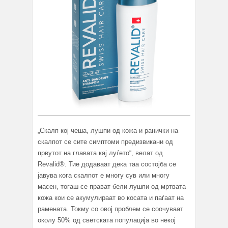
„Скалп кој чеша, лушпи од кожа и ранички на
скалпот се сите симптоми предизвикани од
првутот на главата кај луѓето“, велат од
Revalid®. Тие додаваат дека таа состојба се
јавува кога скалпот е многу сув или многу
мaсен, тогаш се прават бели лушпи од мртвата
кожа кои се акумулираат во косата и паѓаат на
рамената. Токму со овој проблем се соочуваат
околу 50% од светската популација во некој