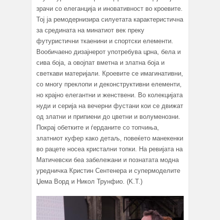
зрачи со елеганција и иновативност во кроевите.
Тој ја ремодернизира силуетата карактеристична
за средината на минатиот век преку
футуристични ткаенини и спортски елементи.
Вообичаено дизајнерот употребува црна, бела и
сива боја, а овојпат вметна и златна боја и
светкави материјали. Кроевите се имагинативни,
со многу преклопи и деконструктивни елементи,
но крајно елегантни и женствени. Во колекцијата
нуди и серија на вечерни фустани кои се движат
од златни и припиени до цветни и волуменозни.
Покрај обетките и ѓерданите со топчиња,
златниот куфер како детаљ, повеќето манекенки
во рацете носеа кристални топки. На ревијата на
Матичевски беа забележани и познатата модна
уредничка Кристин Сентенера и супермоделите
Џема Ворд и Никол Трунфио. (K.T.)