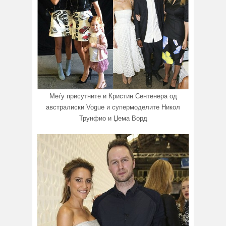
Меѓу присутните и Кристин Сентенера од
австралиски Vogue и супермоделите Никол
Трунфио и Џема Ворд