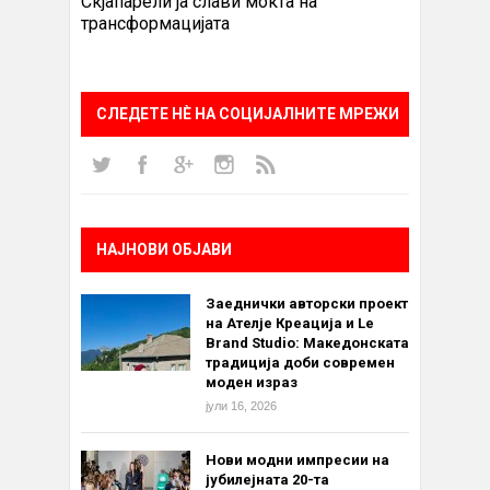
Скјапарели ја слави моќта на
трансформацијата
СЛЕДЕТЕ НÈ НА СОЦИЈАЛНИТЕ МРЕЖИ
НАЈНОВИ ОБЈАВИ
Заеднички авторски проект
на Ателје Креација и Le
Brand Studio: Македонската
традиција доби современ
моден израз
јули 16, 2026
Нови модни импресии на
јубилејната 20-та