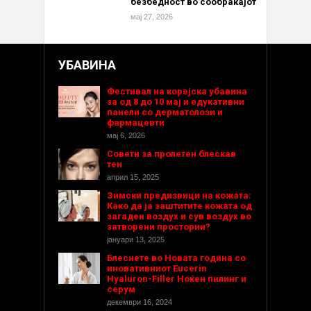
безбедност во сообраќајот
мај 27, 2026
УБАВИНА
Фестивал на корејска убавина
за од 8 до 10 мај и едукативни
панели со дерматолози и
фармацевти
мај 6, 2026
Совети за пролетен блескав
тен
април 15, 2025
Зимски предизвици на кожата:
Како да ја заштитите кожата од
загаден воздух и сув воздух во
затворени простории?
јануари 13, 2025
Блеснете во Новата година со
иновативниот Eucerin
Hyaluron-Filler Ноќен пилинг и
серум
декември 16, 2024