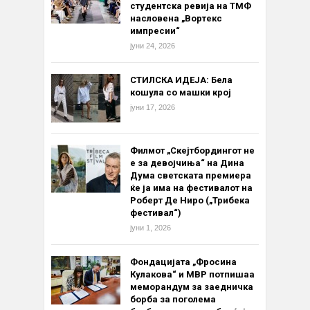
студентска ревија на ТМФ
насловена „Вортекс
импресии“
јуни 24, 2026
СТИЛСКА ИДЕЈА: Бела
кошула со машки крој
јуни 17, 2026
Филмот „Скејтбордингот не
е за девојчиња“ на Дина
Дума светската премиера
ќе ја има на фестивалот на
Роберт Де Ниро („Трибека
фестивал“)
јуни 1, 2026
Фондацијата „Фросина
Кулакова“ и МВР потпишаа
меморандум за заедничка
борба за поголема