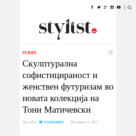
ДОМА
МОДА
СТИЛ
УБАВИНА
ЖИВОТ
КУЛТУРА
@РАБОТА
ГАЛЕРИЈА
ИЗЛОГ
КОНТАКТ
РЕВИИ
0
Скулптурална
софистицираност и
женствен футуризам во
новата колекција на
Тони Матичевски
·
Од
stylist
@StylistMKD
На април 14, 2015