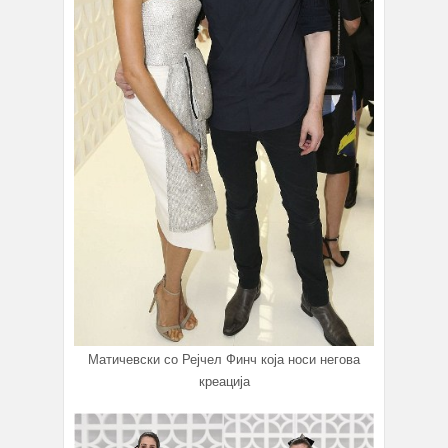
Матичевски со Рејчел Финч која носи негова
креација