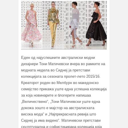
Еден од најуспешните австралиски модни
дизајнери Тони Матичевски вчера во рамките на
модната недела во Сиднеј ја претстави
колекцијата за сезоната пролет-лето 2015/16.
Креаторот роден во Мелбурн во македонско
семејство прикажа уште една успешна колекција
за која новинарите и блогерите напишаа
„Величествено“, „Тони Матичевски уште една
докожа зошто е мајстор на австралиската
висока мода“ и „Најпрекрасната ревија што
Сиднеј ја има видено“. Матичевски претстави
скулптурална и софистицирана колекција која