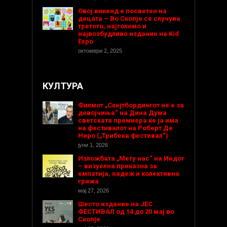
Овој викенд е посветен на
децата – Во Скопје се случува
третото, најголемо и
највозбудливо издание на Kid
Expo
октомври 2, 2025
КУЛТУРА
Филмот „Скејтбордингот не е за
девојчиња“ на Дина Дума
светската премиера ќе ја има
на фестивалот на Роберт Де
Ниро („Трибека фестивал“)
јуни 1, 2026
Изложбата „Меѓу нас“ на Индог
– визуелна приказна за
емпатија, надеж и колективна
грижа
мај 27, 2026
Шесто издание на ЈЕС
ФЕСТИВАЛ од 14 до 20 мај во
Скопје