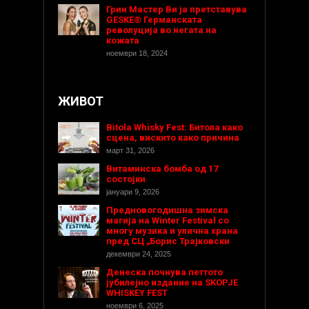
Грин Мастер Ви ја претставува
GESKE® Германската
револуција во негата на
кожата
ноември 18, 2024
ЖИВОТ
Bitola Whisky Fest: Битола како
сцена, вискито како причина
март 31, 2026
Витаминска бомба од 17
состојки
јануари 9, 2026
Предновогодишнa зимска
магија на Winter Festival со
многу музика и улична храна
пред СЦ „Борис Трајковски
декември 24, 2025
Денеска почнува петтото
јубилејно издание на SKOPJE
WHISKEY FEST
ноември 6, 2025