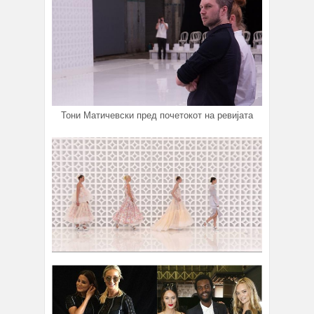
Тони Матичевски пред почетокот на ревијата