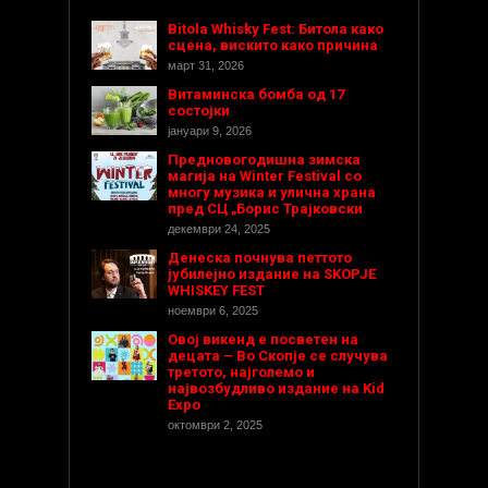
Bitola Whisky Fest: Битола како
сцена, вискито како причина
март 31, 2026
Витаминска бомба од 17
состојки
јануари 9, 2026
Предновогодишнa зимска
магија на Winter Festival со
многу музика и улична храна
пред СЦ „Борис Трајковски
декември 24, 2025
Денеска почнува петтото
јубилејно издание на SKOPJE
WHISKEY FEST
ноември 6, 2025
Овој викенд е посветен на
децата – Во Скопје се случува
третото, најголемо и
највозбудливо издание на Kid
Expo
октомври 2, 2025