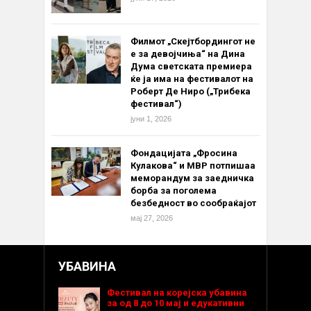
Филмот „Скејтбордингот не
е за девојчиња“ на Дина
Дума светската премиера
ќе ја има на фестивалот на
Роберт Де Ниро („Трибека
фестивал“)
јуни 1, 2026
Фондацијата „Фросина
Кулакова“ и МВР потпишаа
меморандум за заедничка
борба за поголема
безбедност во сообраќајот
мај 27, 2026
УБАВИНА
Фестивал на корејска убавина
за од 8 до 10 мај и едукативни