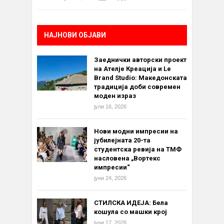
НАЈНОВИ ОБЈАВИ
Заеднички авторски проект
на Ателје Креација и Le
Brand Studio: Македонската
традиција доби современ
моден израз
јули 16, 2026
Нови модни импресии на
јубилејната 20-та
студентска ревија на ТМФ
насловена „Вортекс
импресии“
јуни 24, 2026
СТИЛСКА ИДЕЈА: Бела
кошула со машки крој
јуни 17, 2026