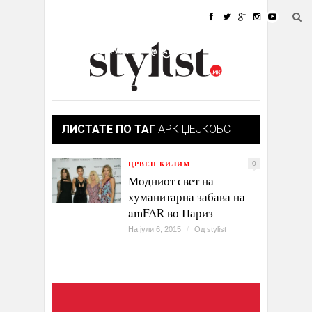
ДОМА
МОДА
СТИЛ
УБАВИНА
ЖИВОТ
КУЛТУРА
@РАБОТА
ГАЛЕРИЈА
ИЗЛОГ
КОНТАКТ
ЛИСТАТЕ ПО ТАГ
АРК ЏЕЈКОБС
ЦРВЕН КИЛИМ
0
Модниот свет на
хуманитарна забава на
amFAR во Париз
На јули 6, 2015
/
Од
stylist