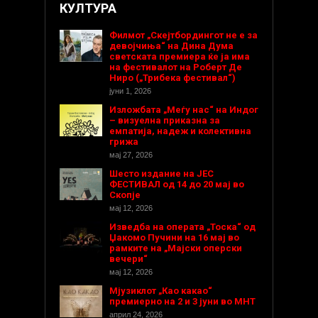
КУЛТУРА
Филмот „Скејтбордингот не е за
девојчиња“ на Дина Дума
светската премиера ќе ја има
на фестивалот на Роберт Де
Ниро („Трибека фестивал“)
јуни 1, 2026
Изложбата „Меѓу нас“ на Индог
– визуелна приказна за
емпатија, надеж и колективна
грижа
мај 27, 2026
Шесто издание на ЈЕС
ФЕСТИВАЛ од 14 до 20 мај во
Скопје
мај 12, 2026
Изведба на операта „Тоска“ од
Џакомо Пучини на 16 мај во
рамките на „Мајски оперски
вечери“
мај 12, 2026
Мјузиклот „Као какао“
премиерно на 2 и 3 јуни во МНТ
април 24, 2026