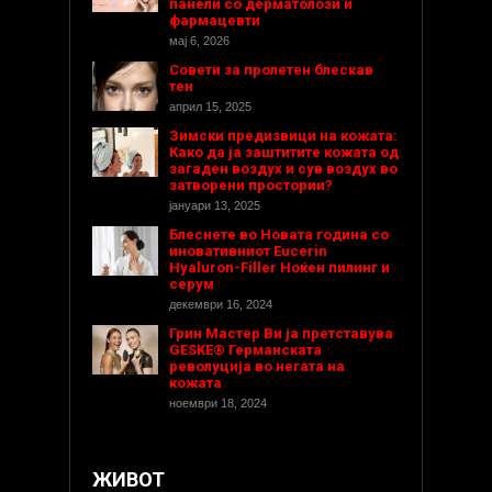
панели со дерматолози и
фармацевти
мај 6, 2026
Совети за пролетен блескав
тен
април 15, 2025
Зимски предизвици на кожата:
Како да ја заштитите кожата од
загаден воздух и сув воздух во
затворени простории?
јануари 13, 2025
Блеснете во Новата година со
иновативниот Eucerin
Hyaluron-Filler Ноќен пилинг и
серум
декември 16, 2024
Грин Мастер Ви ја претставува
GESKE® Германската
револуција во негата на
кожата
ноември 18, 2024
ЖИВОТ