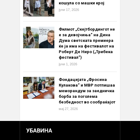
кошула со машки крој
јуни 17, 2026
Филмот „Скејтбордингот не
е за девојчиња“ на Дина
Дума светската премиера
ќе ја има на фестивалот на
Роберт Де Ниро („Трибека
фестивал“)
јуни 1, 2026
Фондацијата „Фросина
Кулакова“ и МВР потпишаа
меморандум за заедничка
борба за поголема
безбедност во сообраќајот
мај 27, 2026
УБАВИНА