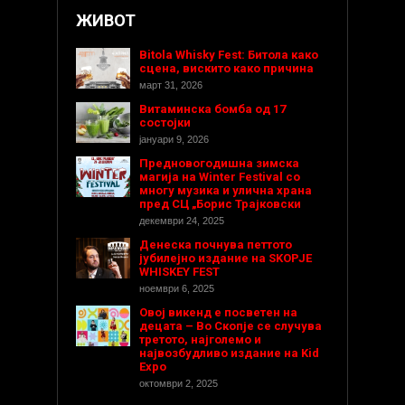
ЖИВОТ
Bitola Whisky Fest: Битола како
сцена, вискито како причина
март 31, 2026
Витаминска бомба од 17
состојки
јануари 9, 2026
Предновогодишнa зимска
магија на Winter Festival со
многу музика и улична храна
пред СЦ „Борис Трајковски
декември 24, 2025
Денеска почнува петтото
јубилејно издание на SKOPJE
WHISKEY FEST
ноември 6, 2025
Овој викенд е посветен на
децата – Во Скопје се случува
третото, најголемо и
највозбудливо издание на Kid
Expo
октомври 2, 2025