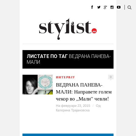
ДОМА
МОДА
СТИЛ
УБАВИНА
ЖИВОТ
КУЛТУРА
@РАБОТА
ГАЛЕРИЈА
ИЗЛОГ
КОНТАКТ
ЛИСТАТЕ ПО ТАГ
ВЕДРАНА ПАНЕВА-
МАЛИ
ИНТЕРВЈУ
0
ВЕДРАНА ПАНЕВА-
МАЛИ: Направете голем
чекор во „Мали“ чевли!
На февруари 23, 2015
/
Од
Катерина Трајановска