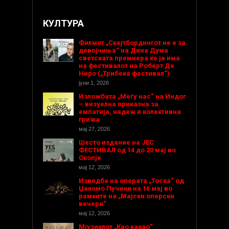
КУЛТУРА
Филмот „Скејтбордингот не е за
девојчиња“ на Дина Дума
светската премиера ќе ја има
на фестивалот на Роберт Де
Ниро („Трибека фестивал“)
јуни 1, 2026
Изложбата „Меѓу нас“ на Индог
– визуелна приказна за
емпатија, надеж и колективна
грижа
мај 27, 2026
Шесто издание на ЈЕС
ФЕСТИВАЛ од 14 до 20 мај во
Скопје
мај 12, 2026
Изведба на операта „Тоска“ од
Џакомо Пучини на 16 мај во
рамките на „Мајски оперски
вечери“
мај 12, 2026
Мјузиклот „Као какао“