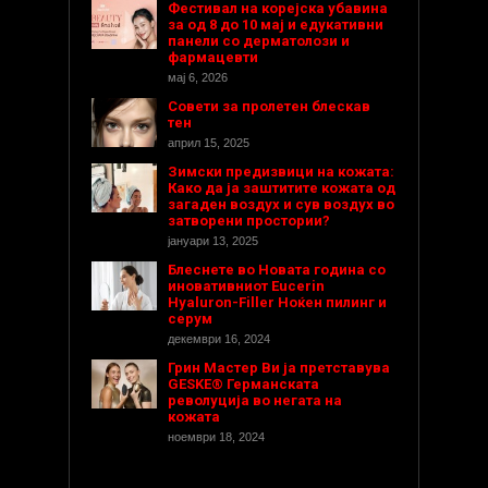
Фестивал на корејска убавина
за од 8 до 10 мај и едукативни
панели со дерматолози и
фармацевти
мај 6, 2026
Совети за пролетен блескав
тен
април 15, 2025
Зимски предизвици на кожата:
Како да ја заштитите кожата од
загаден воздух и сув воздух во
затворени простории?
јануари 13, 2025
Блеснете во Новата година со
иновативниот Eucerin
Hyaluron-Filler Ноќен пилинг и
серум
декември 16, 2024
Грин Мастер Ви ја претставува
GESKE® Германската
револуција во негата на
кожата
ноември 18, 2024