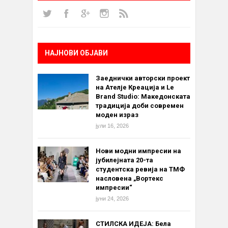
НАЈНОВИ ОБЈАВИ
Заеднички авторски проект
на Ателје Креација и Le
Brand Studio: Македонската
традиција доби современ
моден израз
јули 16, 2026
Нови модни импресии на
јубилејната 20-та
студентска ревија на ТМФ
насловена „Вортекс
импресии“
јуни 24, 2026
СТИЛСКА ИДЕЈА: Бела