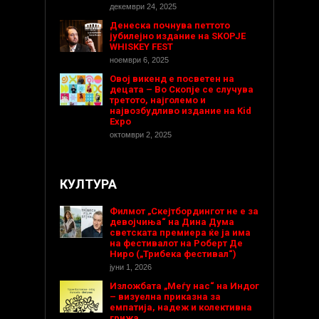
декември 24, 2025
Денеска почнува петтото
јубилејно издание на SKOPJE
WHISKEY FEST
ноември 6, 2025
Овој викенд е посветен на
децата – Во Скопје се случува
третото, најголемо и
највозбудливо издание на Kid
Expo
октомври 2, 2025
КУЛТУРА
Филмот „Скејтбордингот не е за
девојчиња“ на Дина Дума
светската премиера ќе ја има
на фестивалот на Роберт Де
Ниро („Трибека фестивал“)
јуни 1, 2026
Изложбата „Меѓу нас“ на Индог
– визуелна приказна за
емпатија, надеж и колективна
грижа