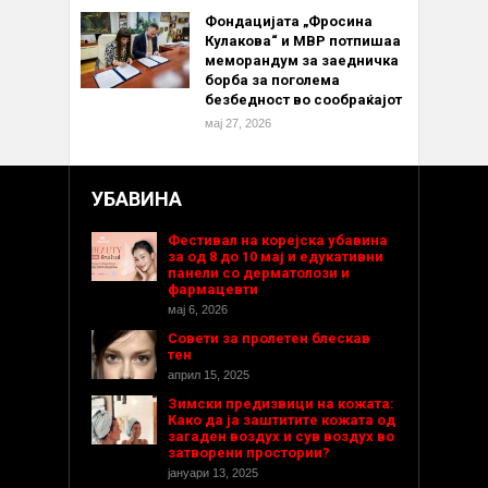
Фондацијата „Фросина
Кулакова“ и МВР потпишаа
меморандум за заедничка
борба за поголема
безбедност во сообраќајот
мај 27, 2026
УБАВИНА
Фестивал на корејска убавина
за од 8 до 10 мај и едукативни
панели со дерматолози и
фармацевти
мај 6, 2026
Совети за пролетен блескав
тен
април 15, 2025
Зимски предизвици на кожата:
Како да ја заштитите кожата од
загаден воздух и сув воздух во
затворени простории?
јануари 13, 2025