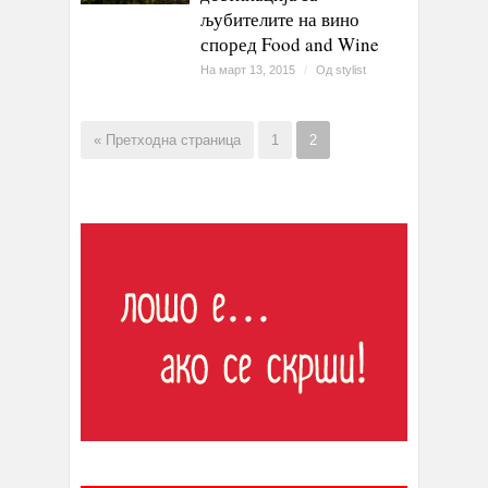
љубителите на вино
според Food and Wine
На март 13, 2015
/
Од
stylist
« Претходна страница
1
2