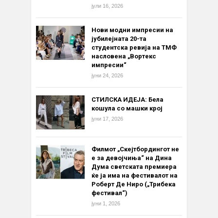
јули 16, 2026
Нови модни импресии на
јубилејната 20-та
студентска ревија на ТМФ
насловена „Вортекс
импресии“
јуни 24, 2026
СТИЛСКА ИДЕЈА: Бела
кошула со машки крој
јуни 17, 2026
Филмот „Скејтбордингот не
е за девојчиња“ на Дина
Дума светската премиера
ќе ја има на фестивалот на
Роберт Де Ниро („Трибека
фестивал“)
јуни 1, 2026