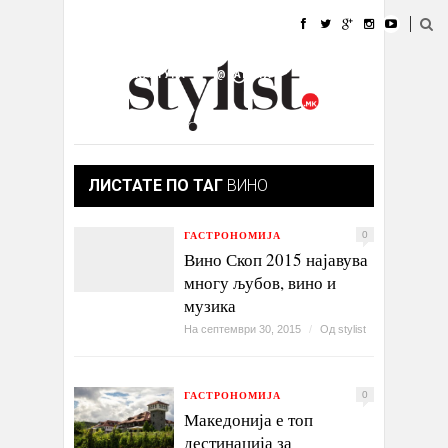
ДОМА
МОДА
СТИЛ
УБАВИНА
ЖИВОТ
КУЛТУРА
@РАБОТА
ГАЛЕРИЈА
ИЗЛОГ
КОНТАКТ
ЛИСТАТЕ ПО ТАГ
ВИНО
ГАСТРОНОМИЈА
0
Вино Скоп 2015 најавува
многу љубов, вино и
музика
На септември 30, 2015
/
Од
stylist
ГАСТРОНОМИЈА
0
Македонија е топ
дестинација за