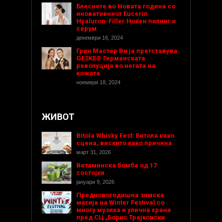
Блеснете во Новата година со
иновативниот Eucerin
Hyaluron-Filler Ноќен пилинг и
серум
декември 16, 2024
Грин Мастер Ви ја претставува
GESKE® Германската
револуција во негата на
кожата
ноември 18, 2024
ЖИВОТ
Bitola Whisky Fest: Битола како
сцена, вискито како причина
март 31, 2026
Витаминска бомба од 17
состојки
јануари 9, 2026
Предновогодишнa зимска
магија на Winter Festival со
многу музика и улична храна
пред СЦ „Борис Трајковски