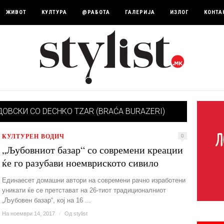
ЖИВОТ
КУЛТУРА
@РАБОТА
ГАЛЕРИЈА
ИЗЛОГ
КОНТА
ОВСКИ СО DECHKO TZAR (BRAĆA BURAZERI)
КУЛТУРЕН ВОДИЧ
0
„Љубовниот базар“ со современи креации
ќе го разубави ноемвриското сивило
Единаесет домашни автори на современи рачно изработени
уникати ќе се претстават на 26-тиот традиционалниот
„Љубовен базар“, кој на 16 ...
На ноември 14, 2017
/
Од
stylist