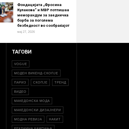
Фондацијата „Фросина
Кулакова“ и МВР потпишаа
меморандум за заедничка
борба за поголема
безбедност во сообраќајот
мај 27, 2026
ТАГОВИ
VOGUE
МОДЕН ВИКЕНД-СКОПЈЕ
ПАРИЗ
СКОПЈЕ
ТРЕНД
ВИДЕО
МАКЕДОНСКА МОДА
МАКЕДОНСКИ ДИЗАЈНЕРИ
МОДНА РЕВИЈА
НАКИТ
РЕКЛАМНА КАМПАЊА