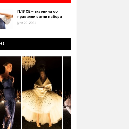
ПЛИСЕ – ткаенина со
правилни ситни набори
јули 29, 2021
ЕО