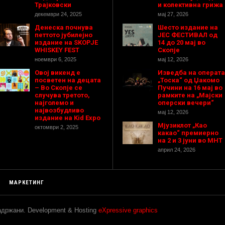
Трајковски
и колективна грижа
декември 24, 2025
мај 27, 2026
Денеска почнува
Шесто издание на
петтото јубилејно
ЈЕС ФЕСТИВАЛ од
издание на SKOPJE
14 до 20 мај во
WHISKEY FEST
Скопје
ноември 6, 2025
мај 12, 2026
Овој викенд е
Изведба на операта
посветен на децата
„Тоска“ од Џакомо
– Во Скопје се
Пучини на 16 мај во
случува третото,
рамките на „Мајски
најголемо и
оперски вечери“
највозбудливо
мај 12, 2026
издание на Kid Expo
Мјузиклот „Као
октомври 2, 2025
какао“ премиерно
на 2 и 3 јуни во МНТ
април 24, 2026
МАРКЕТИНГ
задржани. Development & Hosting
eXpressive graphics