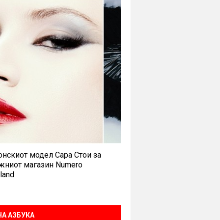
нскиот модел Сара Стои за
жниот магазин Numero
land
А АЗБУКА