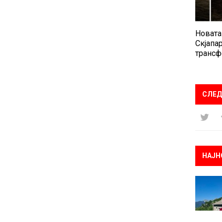
Новата
Скјапар
трансф
СЛЕД
НАЈН