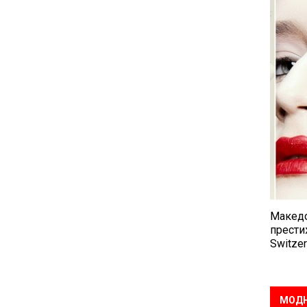
Македо
прести
Switzer
МОДН