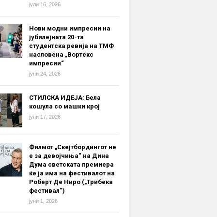
јули 16, 2026
Нови модни импресии на
јубилејната 20-та
студентска ревија на ТМФ
насловена „Вортекс
импресии“
јуни 24, 2026
СТИЛСКА ИДЕЈА: Бела
кошула со машки крој
јуни 17, 2026
Филмот „Скејтбордингот не
е за девојчиња“ на Дина
Дума светската премиера
ќе ја има на фестивалот на
Роберт Де Ниро („Трибека
фестивал“)
јуни 1, 2026