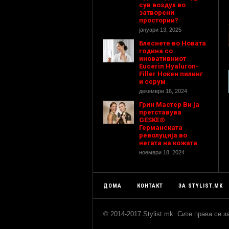
сув воздух во
затворени
простории?
јануари 13, 2025
Блеснете во Новата
година со
иновативниот
Eucerin Hyaluron-
Filler Ноќен пилинг
и серум
декември 16, 2024
Грин Мастер Ви ја
претставува
GESKE®
Германската
револуција во
негата на кожата
ноември 18, 2024
ДОМА
КОНТАКТ
ЗА STYLIST.MK
© 2014-2017 Stylist.mk. Сите права се 