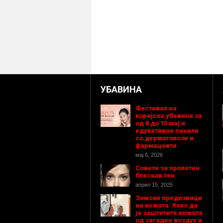
УБАВИНА
Фестивал на
корејска убавина за
од 8 до 10 мај и
едукативни панели
со дерматолози и
фармацевти
мај 6, 2026
Совети за пролетен
блескав тен
април 15, 2025
Зимски предизвици
на кожата: Како да
ја заштитите кожата
од загаден воздух и