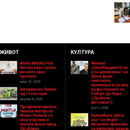
ЖИВОТ
КУЛТУРА
Bitola Whisky Fest:
Филмот
Битола како сцена,
„Скејтбордингот не
вискито како
е за девојчиња“ на
причина
Дина Дума
светската
март 31, 2026
премиера ќе ја има
Витаминска бомба
на фестивалот на
од 17 состојки
Роберт Де Ниро
(„Трибека
јануари 9, 2026
фестивал“)
Предновогодишнa
јуни 1, 2026
зимска магија на
Winter Festival со
Изложбата „Меѓу
многу музика и
нас“ на Индог –
улична храна пред
визуелна приказна
СЦ „Борис
за емпатија, надеж