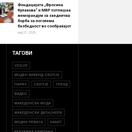
Фондацијата „Фросина
Кулакова“ и МВР потпишаа
меморандум за заедничка
борба за поголема
безбедност во сообраќајот
мај 27, 2026
ТАГОВИ
VOGUE
МОДЕН ВИКЕНД-СКОПЈЕ
ПАРИЗ
СКОПЈЕ
ТРЕНД
ВИДЕО
МАКЕДОНСКА МОДА
МАКЕДОНСКИ ДИЗАЈНЕРИ
МОДНА РЕВИЈА
НАКИТ
РЕКЛАМНА КАМПАЊА