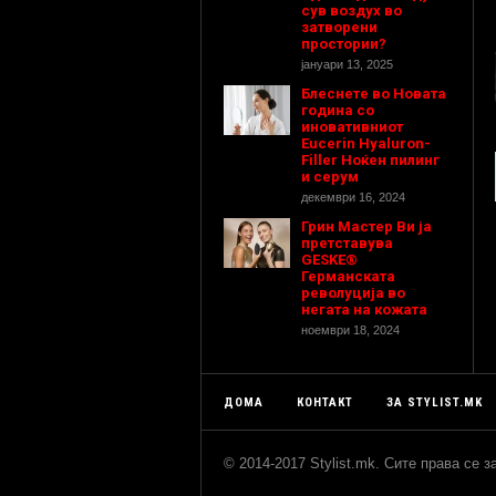
сув воздух во
затворени
простории?
јануари 13, 2025
Блеснете во Новата
година со
иновативниот
Eucerin Hyaluron-
Filler Ноќен пилинг
и серум
декември 16, 2024
Грин Мастер Ви ја
претставува
GESKE®
Германската
револуција во
негата на кожата
ноември 18, 2024
ДОМА
КОНТАКТ
ЗА STYLIST.MK
© 2014-2017 Stylist.mk. Сите права се 