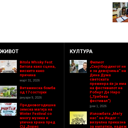
ЖИВОТ
КУЛТУРА
Bitola Whisky Fest:
Филмот
Битола како сцена,
„Скејтбордингот не
вискито како
е за девојчиња“ на
причина
Дина Дума
светската
март 31, 2026
премиера ќе ја има
Витаминска бомба
на фестивалот на
од 17 состојки
Роберт Де Ниро
(„Трибека
јануари 9, 2026
фестивал“)
Предновогодишнa
јуни 1, 2026
зимска магија на
Winter Festival со
Изложбата „Меѓу
многу музика и
нас“ на Индог –
улична храна пред
визуелна приказна
СЦ „Борис
за емпатија, надеж