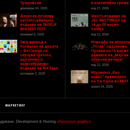
Трајковски
и колективна грижа
декември 24, 2025
мај 27, 2026
Денеска почнува
Шесто издание на
петтото јубилејно
ЈЕС ФЕСТИВАЛ од
издание на SKOPJE
14 до 20 мај во
WHISKEY FEST
Скопје
ноември 6, 2025
мај 12, 2026
Овој викенд е
Изведба на операта
посветен на децата
„Тоска“ од Џакомо
– Во Скопје се
Пучини на 16 мај во
случува третото,
рамките на „Мајски
најголемо и
оперски вечери“
највозбудливо
мај 12, 2026
издание на Kid Expo
Мјузиклот „Као
октомври 2, 2025
какао“ премиерно
на 2 и 3 јуни во МНТ
април 24, 2026
МАРКЕТИНГ
задржани. Development & Hosting
eXpressive graphics