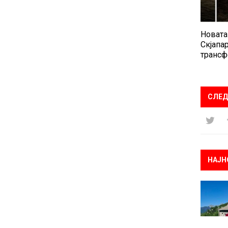
Новата
Скјапар
трансф
СЛЕД
НАЈН