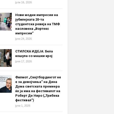
јули 16, 2026
Нови модни импресии на
јубилејната 20-та
студентска ревија на ТМФ
насловена „Вортекс
импресии“
јуни 24, 2026
СТИЛСКА ИДЕЈА: Бела
кошула со машки крој
јуни 17, 2026
Филмот „Скејтбордингот не
е за девојчиња“ на Дина
Дума светската премиера
ќе ја има на фестивалот на
Роберт Де Ниро („Трибека
фестивал“)
јуни 1, 2026