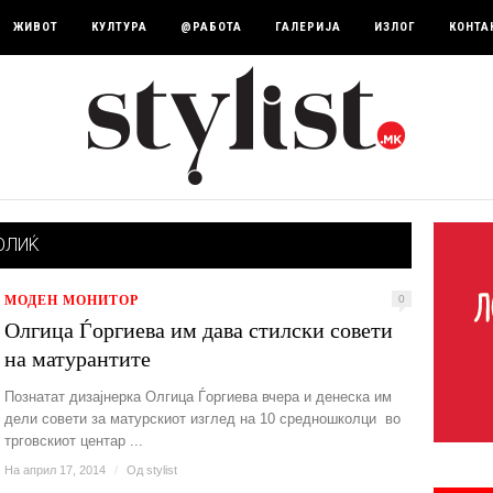
ЖИВОТ
КУЛТУРА
@РАБОТА
ГАЛЕРИЈА
ИЗЛОГ
КОНТА
ОЛИЌ
МОДЕН МОНИТОР
0
Олгица Ѓоргиева им дава стилски совети
на матурантите
Познатат дизајнерка Олгица Ѓоргиева вчера и денеска им
дели совети за матурскиот изглед на 10 средношколци во
трговскиот центар ...
На април 17, 2014
/
Од
stylist