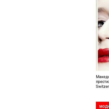
Македо
прести
Switzer
МОДН