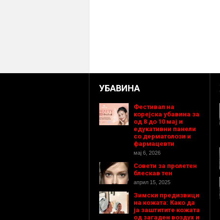
УБАВИНА
Фестивал на
корејска убавина за
од 8 до 10 мај и
едукативни панели
со дерматолози и
фармацевти
мај 6, 2026
Совети за пролетен
блескав тен
април 15, 2025
Зимски предизвици
на кожата: Како да
ја заштитите кожата
од загаден воздух и