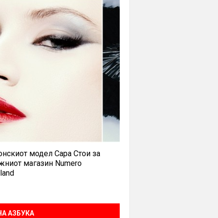
нскиот модел Сара Стои за
жниот магазин Numero
land
А АЗБУКА