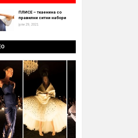
ПЛИСЕ – ткаенина со
правилни ситни набори
јули 29, 2021
ЕО