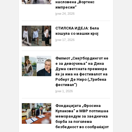
насловена „Вортекс
импресии“
јуни 24, 2026
СТИЛСКА ИДЕЈА: Бела
кошула со машки крој
јуни 17, 2026
Филмот „Скејтбордингот не
е за девојчиња“ на Дина
Дума светската премиера
ќе ја има на фестивалот на
Роберт Де Ниро („Трибека
фестивал“)
јуни 1, 2026
Фондацијата „Фросина
Кулакова“ и МВР потпишаа
меморандум за заедничка
борба за поголема
безбедност во сообраќајот