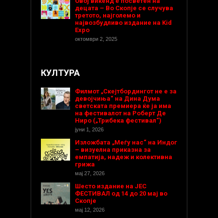
Овој викенд е посветен на
децата – Во Скопје се случува
третото, најголемо и
највозбудливо издание на Kid
Expo
октомври 2, 2025
КУЛТУРА
Филмот „Скејтбордингот не е за
девојчиња“ на Дина Дума
светската премиера ќе ја има
на фестивалот на Роберт Де
Ниро („Трибека фестивал“)
јуни 1, 2026
Изложбата „Меѓу нас“ на Индог
– визуелна приказна за
емпатија, надеж и колективна
грижа
мај 27, 2026
Шесто издание на ЈЕС
ФЕСТИВАЛ од 14 до 20 мај во
Скопје
мај 12, 2026