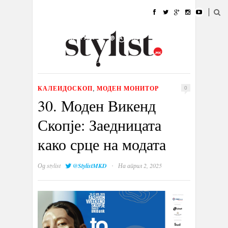
ДОМА
МОДА
СТИЛ
УБАВИНА
ЖИВОТ
КУЛТУРА
@РАБОТА
ГАЛЕРИЈА
ИЗЛОГ
КОНТАКТ
КАЛЕИДОСКОП
МОДЕН МОНИТОР
,
0
30. Моден Викенд
Скопје: Заедницата
како срце на модата
·
Од
stylist
@StylistMKD
На април 2, 2025