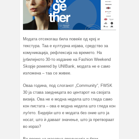
Модата отсекогаш била повеќе од крој и
текстура. Таа е културна изјава, средство за
комуникација, рефлексија на времето. На
јубилејното 30-то издание на Fashion Weekend
Skopje powered by UNIBank, модата не е само
изложена – таа се живее.
Оваа година, под слоганот „Community“, FWSK
30 ја става заедницата во центарот на својата
визија. Ова не е модна недела што гледа само
кон пистата – ова е модна недела што гледа кон
луѓето. Бидејќи што е модата без оние што ја
носат, што ѝ даваат значење, што ја претвораат
во израз?
Во време на масовна продукција и брзи