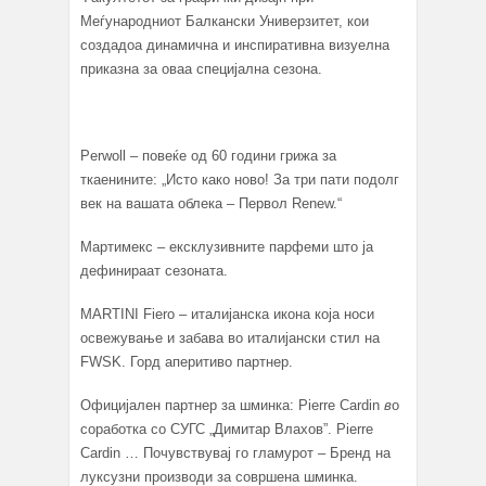
Меѓународниот Балкански Универзитет, кои
создадоа динамична и инспиративна визуелна
приказна за оваа специјална сезона.
Perwoll – повеќе од 60 години грижа за
ткаенините: „Исто како ново! За три пати подолг
век на вашата облека – Первол Renew.“
Мартимекс – ексклузивните парфеми што ја
дефинираат сезоната.
MARTINI Fiero – италијанска икона која носи
освежување и забава во италијански стил на
FWSK. Горд аперитиво партнер.
Официјален партнер за шминка: Pierre Cardin
в
о
соработка со СУГС „Димитар Влахов”. Pierre
Cardin … Почувствувај го гламурот – Бренд на
луксузни производи за совршена шминка.