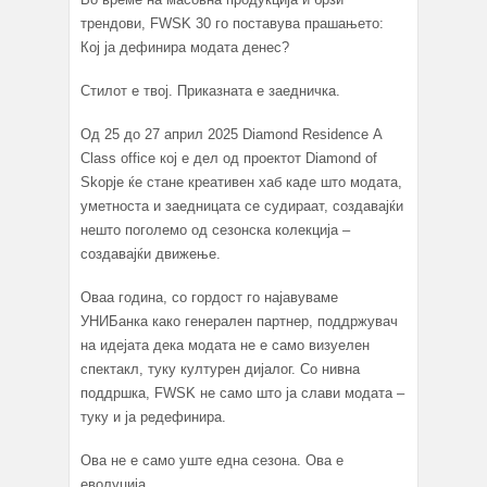
трендови, FWSK 30 го поставува прашањето:
Кој ја дефинира модата денес?
Стилот е твој. Приказната е заедничка.
Од 25 до 27 април 2025 Diamond Residence А
Class office кој е дел од проектот Diamond of
Skopje ќе стане креативен хаб каде што модата,
уметноста и заедницата се судираат, создавајќи
нешто поголемо од сезонска колекција –
создавајќи движење.
Оваа година, со гордост го најавуваме
УНИБанка како генерален партнер, поддржувач
на идејата дека модата не е само визуелен
спектакл, туку културен дијалог. Со нивна
поддршка, FWSK не само што ја слави модата –
туку и ја редефинира.
Ова не е само уште една сезона. Ова е
еволуција.