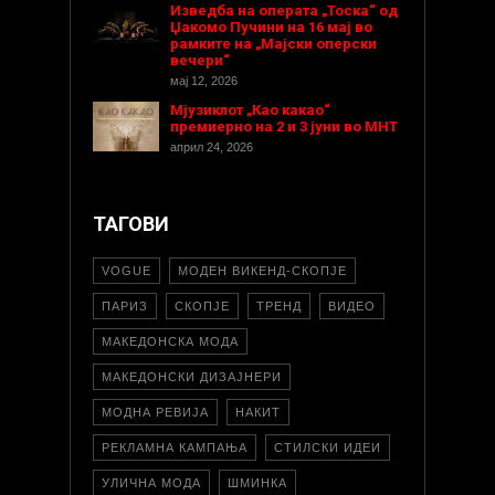
Изведба на операта „Тоска“ од
Џакомо Пучини на 16 мај во
рамките на „Мајски оперски
вечери“
мај 12, 2026
Мјузиклот „Као какао“
премиерно на 2 и 3 јуни во МНТ
април 24, 2026
ТАГОВИ
VOGUE
МОДЕН ВИКЕНД-СКОПЈЕ
ПАРИЗ
СКОПЈЕ
ТРЕНД
ВИДЕО
МАКЕДОНСКА МОДА
МАКЕДОНСКИ ДИЗАЈНЕРИ
МОДНА РЕВИЈА
НАКИТ
РЕКЛАМНА КАМПАЊА
СТИЛСКИ ИДЕИ
УЛИЧНА МОДА
ШМИНКА