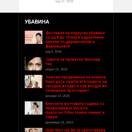
мај 27, 2026
УБАВИНА
Фестивал на корејска убавина
за од 8 до 10 мај и едукативни
панели со дерматолози и
фармацевти
мај 6, 2026
Совети за пролетен блескав
тен
април 15, 2025
Зимски предизвици на кожата:
Како да ја заштитите кожата од
загаден воздух и сув воздух во
затворени простории?
јануари 13, 2025
Блеснете во Новата година со
иновативниот Eucerin
Hyaluron-Filler Ноќен пилинг и
серум
декември 16, 2024
Грин Мастер Ви ја претставува