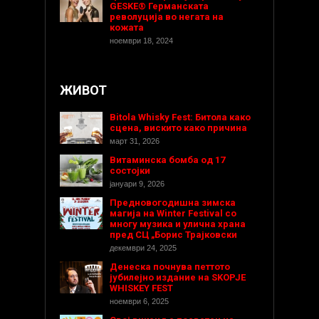
GESKE® Германската
револуција во негата на
кожата
ноември 18, 2024
ЖИВОТ
Bitola Whisky Fest: Битола како
сцена, вискито како причина
март 31, 2026
Витаминска бомба од 17
состојки
јануари 9, 2026
Предновогодишнa зимска
магија на Winter Festival со
многу музика и улична храна
пред СЦ „Борис Трајковски
декември 24, 2025
Денеска почнува петтото
јубилејно издание на SKOPJE
WHISKEY FEST
ноември 6, 2025