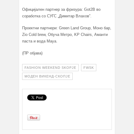
Официjален партнер за фризурa: Got2B во
соработка со СУГС „Димитар Влахов”.
Проектни партнери: Green Land Group, Моно бар,
Zio Cold brew, Обуча Метро, KP Chairs, Аманти
паста и вода Маyа.
(ПР објава)
FASHION WEEKEND SKOPJE
FWSK
МОДЕН ВИКЕНД-СКОПЈЕ