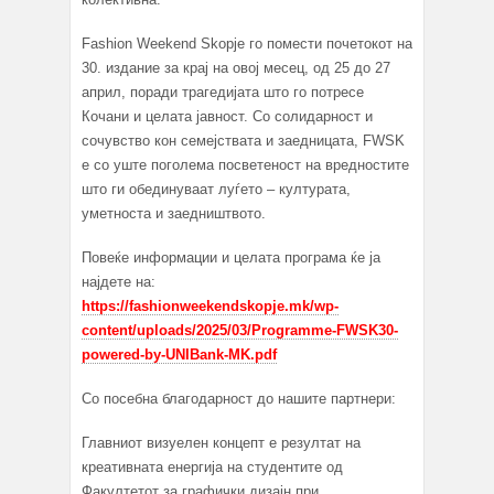
Fashion Weekend Skopje го помести почетокот на
30. издание за крај на овој месец, од 25 до 27
април, поради трагедијата што го потресе
Кочани и целата јавност. Со солидарност и
сочувство кон семејствата и заедницата, FWSK
е со уште поголема посветеност на вредностите
што ги обединуваат луѓето – културата,
уметноста и заедништвото.
Повеќе информации и целата програма ќе ја
најдете на:
https://fashionweekendskopje.mk/wp-
content/uploads/2025/03/Programme-FWSK30-
powered-by-UNIBank-MK.pdf
Со посебна благодарност до нашите партнери:
Главниот визуелен концепт е резултат на
креативната енергија на студентите од
Факултетот за графички дизајн при