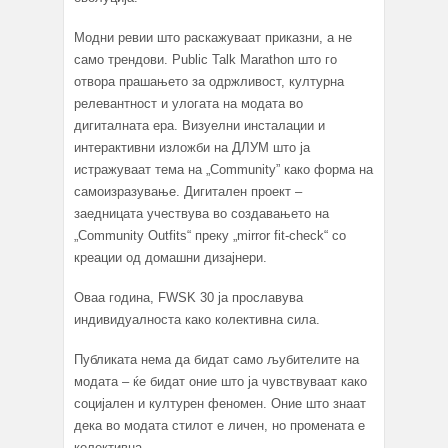
Модни ревии што раскажуваат приказни, а не
само трендови. Public Talk Marathon што го
отвора прашањето за одржливост, културна
релевантност и улогата на модата во
дигиталната ера. Визуелни инсталации и
интерактивни изложби на ДЛУМ што ја
истражуваат тема на „Community” како форма на
самоизразување. Дигитален проект –
заедницата учествува во создавањето на
„Community Outfits“ преку „mirror fit-check“ со
креации од домашни дизајнери.
Оваа година, FWSK 30 ја прославува
индивидуалноста како колективна сила.
Публиката нема да бидат само љубителите на
модата – ќе бидат оние што ја чувствуваат како
социјален и културен феномен. Оние што знаат
дека во модата стилот е личен, но промената е
колективна.