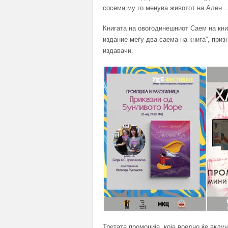
сосема му го менува животот на Ален…
Книгата на овогодинешниот Саем на книг
издание меѓу два саема на книга”, приз
издавачи.
Третата промоција, која воедно ќе вклуч