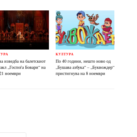
ТУРА
КУЛТУРА
на изведба на балетскиот
По 40 години, нешто ново од
такл „Госпоѓа Бовари“ на
„Бушава азбука“ – „Буквождер“
 21 ноември
пристигнува на 8 ноември