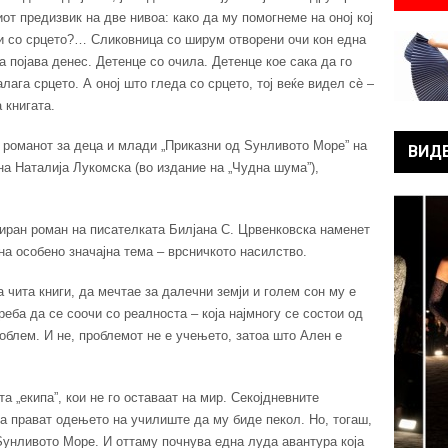
иот предизвик на две нивоа: како да му помогнеме на оној кој
у и со срцето?… Сликовница со ширум отворени очи кон една
 појава денес. Детенце со очила. Детенце кое сака да го
алага срцето. А оној што гледа со срцето, тој веќе видел сѐ –
 книгата.
а романот за деца и млади „Приказни од Sунливото Море” на
ВИД
на Наталија Лукомска (во издание на „Чудна шума”),
иран роман на писателката Билјана С. Црвенковска наменет
дна особено значајна тема – врсничкото насилство.
 чита книги, да мечтае за далечни земји и голем сон му е
реба да се соочи со реалноста – која најмногу се состои од
блем. И не, проблемот не е учењето, затоа што Ален е
а „екипа”, кои не го оставаат на мир. Секојдневните
прават одењето на училиште да му биде пекол. Но, тогаш,
 Sунливото Море. И оттаму почнува една луда авантура која