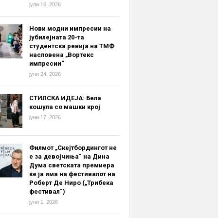
јули 16, 2026
Нови модни импресии на
јубилејната 20-та
студентска ревија на ТМФ
насловена „Вортекс
импресии“
јуни 24, 2026
СТИЛСКА ИДЕЈА: Бела
кошула со машки крој
јуни 17, 2026
Филмот „Скејтбордингот не
е за девојчиња“ на Дина
Дума светската премиера
ќе ја има на фестивалот на
Роберт Де Ниро („Трибека
фестивал“)
јуни 1, 2026