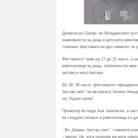
Денеска во Скопје, во Младинскиот ку
книжевноста за деца и детската креатив
главниот фестивалски дел наменет за де
Фестивалот трае од 17 до 21 часот, а н
работилници за деца, публиката ќе има
автори и илустратори.
Во 18: 30 часот, фестивалот официјално
бистар свет” на авторката Јелена Нико
на „Чудна шума”.
Промотор ќе биде Ана Јовковска, а нас
ќе следува читање и работилница со де
- Во „Шарен, бистар свет”, главната уло
– матно. Но, кога почнува да носи очила