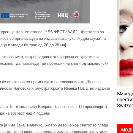
лтурен центар, се отвора „YES ФЕСТИВАЛ” – фестивал за
ност во организација на издавачката куќа „Чудна шума”, а
ца и млади ќе трае од 26 до 28 мај.
а отворањето, покрај редовната програма со креативни
 можност да проследи три промоции на книги од македонски
 ќе се отвори со промоцијата на сликовницата „Шарен,
диноска Чаповска и илустраторката Иванка НиБа, во издание
Македо
прести
Switzer
танот ќе го модерира Билјана Црвенковска. По промоцијата
ца на возраст над 4 години.
га ја има Јана, малечко, бистро девојче кое светот го гледа
МОДН
 за да гледа јасно, ја задева и исмејува нејзиното другарче