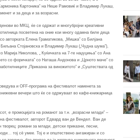
„Хармоника Картоника” на Неше Рамовиќ и Владимир Лукаш,
менет и за деца и за возрасни.
денови во МКЦ, ќе се одржат и многубројни креативни
аботилница посветена на оние кои многу одамна биле деца
” со авторката Елена Граматикова, „Мишка” со Билјана
о Биљана Стојановска и Владимир Лукаш („Чудна шума”),
о Марија Николова, „ Куќичката на 7-те наџуџиња” со Ана
чето со форичката” со Наташа Андонова и „Црното маче” со
 работилниците „Приказна за виножитото” и „Суштествата од
воведува и OFF-програма на фестивалот наменета за
 книжевни вечери што ќе се одржуваат во кафе-книжарница
сот, е промоцијата на романот за т.н. „возрасни млади” –
 на фестивалот, авторот Едвард ван де Вендел. Ван де
 творец: романи за млади, детски приказни, песни,
води… тој сѐ умее. Тој е и општествено ангажиран и со
 со топлина, без притоа да ја жртвува книжевната вредност