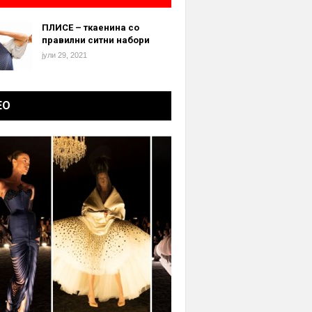
ПЛИСЕ – ткаенина со
правилни ситни набори
јули 29, 2021
ЕО