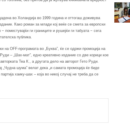
дадена во Холандија во 1999 година и оттогаш доживува
здание. Како роман за млади кој веќе се смета за европски
− поместувајќи ги границите и рушејќи ги табуата − сега
тателска публика.
и на OFF-програмата во „Буква”, ќе се одржи промоција на
о Руди – „Шах-мат”, едно креативно издание со две корици кое
авторката Теа К., а другата дело на авторот Гето Руди.
д „Чудна шума” велат дека „и самата промоција ќе биде
артија хаику-шах – која во никој случај не треба да се