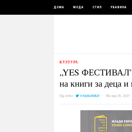
ДОМА
МОДА
СТИЛ
УБАВИНА
КУЛТУРА
„YES ФЕСТИВАЛ” с
на книги за деца и
·
Од
stylist
@StylistMKD
На мај 26, 2025