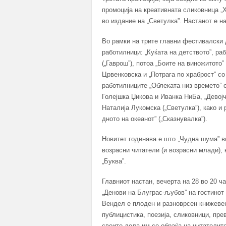
промоција на креативната сликовница 
во издание на „Светулка”. Настанот е на
Во рамки на трите главни фестивалски 
работилници: „Куќата на детството”, р
(„Гаврош”), потоа „Боите на виножитото
Црвенковска и „Потрага по храброст” с
работилниците „Облеката низ времето” с
Голејшка Џикова и Иванка НиБа, „Девој
Наталија Лукомска („Светулка”), како и
дното на океанот” („Сказнувалка”).
Новитет годинава е што „Чудна шума” 
возрасни читатели (и возрасни млади),
„Буква”.
Главниот настан, вечерта на 28 во 20 ча
„Денови на Блуграс-љубов” на гостинот
Вендел е плоден и разноврсен книжевен
публицистика, поезија, сликовници, пре
своите дела им се обраќа на читателите