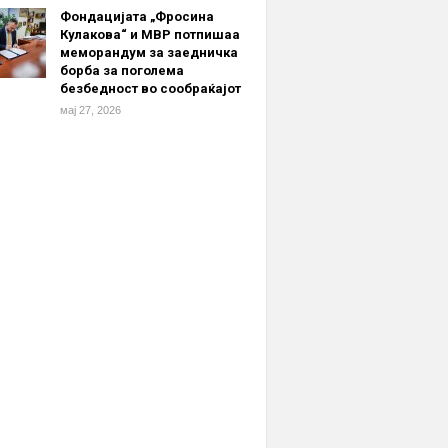
Фондацијата „Фросина
Кулакова“ и МВР потпишаа
меморандум за заедничка
борба за поголема
безбедност во сообраќајот
мај 27, 2026