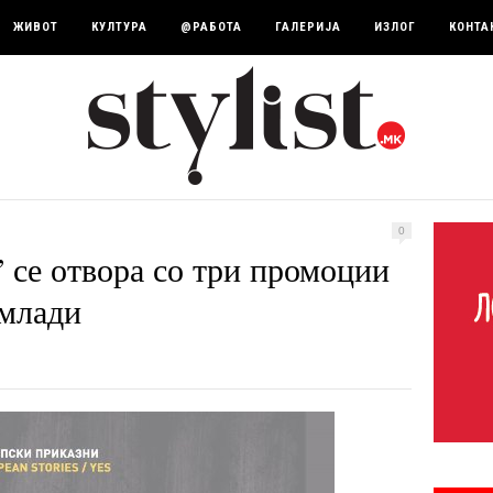
ЖИВОТ
КУЛТУРА
@РАБОТА
ГАЛЕРИЈА
ИЗЛОГ
КОНТА
0
е отвора со три промоции
 млади