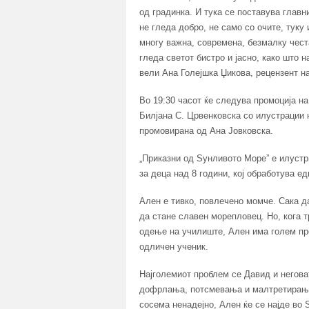
од градинка. И тука се поставува главн
не гледа добро, не само со очите, тук
многу важна, современа, безмалку честа
гледа светот бистро и јасно, како што н
вели Ана Голејшка Џикова, рецензент на
Во 19:30 часот ќе следува промоција н
Билјана С. Црвенковска со илустрации 
промовирана од Ана Јовковска.
„Приказни од Sунливото Море” е илустр
за деца над 8 години, кој обработува е
Ален е тивко, повлечено момче. Сака да
да стане славен морепловец. Но, кога т
одење на училиште, Ален има голем про
одличен ученик.
Најголемиот проблем се Давид и неговат
дофрлања, потсмевања и малтретирања 
сосема ненадејно, Ален ќе се најде во