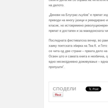
на делото.
„Денови на Блуграс-љубов” е првпат из
преводи на многу јазици и ревидирано и
класик, но истовремено револуционерен 
првпат е достапен и за македонската чи
Последната фестивалска вечер, во рамк
хаику поетската збирка на Теа К. и Гет
се чита од две страни – првата дело на 
Освен што и самата книга е необична, о
едно несекојдневно доживување – една п
пропушти”.
СПОДЕЛИ