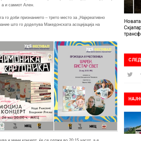
 а и самиот Ален.
а го доби признанието – трето место за „Најкреативно
Новата
нание што го доделува Македонската асоцијација на
Скјапар
трансф
СЛЕД
НАЈН
ува и мини концерт, ќе се одржи во 20:15 часот, а е