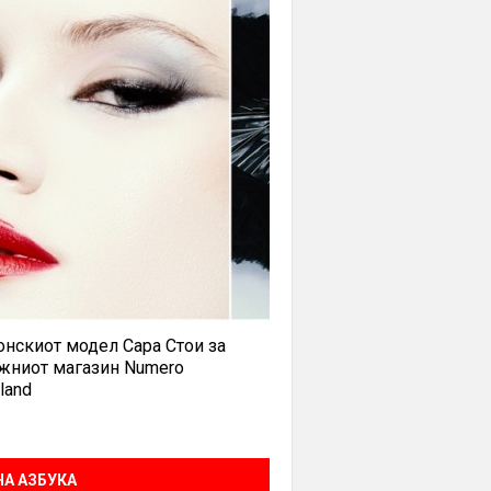
нскиот модел Сара Стои за
жниот магазин Numero
land
А АЗБУКА