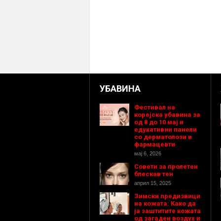
УБАВИНА
Фестивал на
корејска убавина за
од 8 до 10 мај и
едукативни панели
со дерматолози и
фармацевти
мај 6, 2026
Совети за пролетен
блескав тен
април 15, 2025
Зимски предизвици
на кожата: Како да
ја заштитите кожата
од загаден воздух и