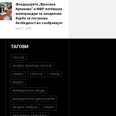
Фондацијата „Фросина
Кулакова“ и МВР потпишаа
меморандум за заедничка
борба за поголема
безбедност во сообраќајот
мај 27, 2026
ТАГОВИ
VOGUE
МОДЕН ВИКЕНД-СКОПЈЕ
ПАРИЗ
СКОПЈЕ
ТРЕНД
ВИДЕО
МАКЕДОНСКА МОДА
МАКЕДОНСКИ ДИЗАЈНЕРИ
МОДНА РЕВИЈА
НАКИТ
РЕКЛАМНА КАМПАЊА