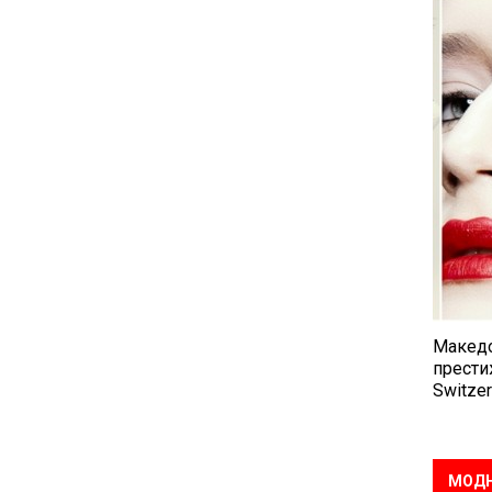
Македо
прести
Switzer
МОДН