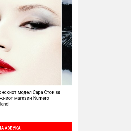
нскиот модел Сара Стои за
жниот магазин Numero
land
А АЗБУКА