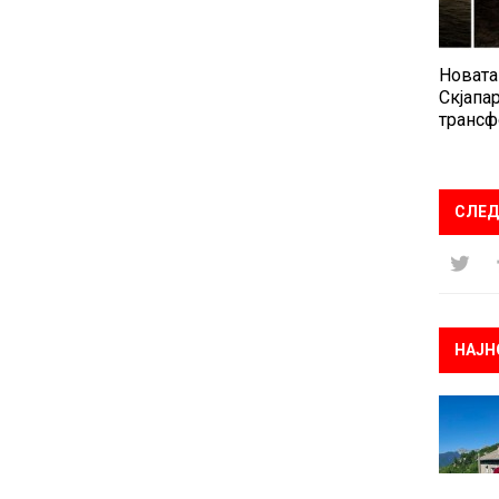
Новата
Скјапар
трансф
СЛЕД
НАЈН