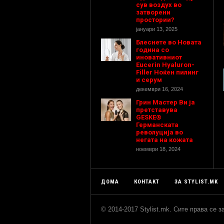
сув воздух во
затворени
простории?
јануари 13, 2025
Блеснете во Новата
година со
иновативниот
Eucerin Hyaluron-
Filler Ноќен пилинг
и серум
декември 16, 2024
Грин Мастер Ви ја
претставува
GESKE®
Германската
револуција во
негата на кожата
ноември 18, 2024
ДОМА
КОНТАКТ
ЗА STYLIST.MK
© 2014-2017 Stylist.mk. Сите права се 