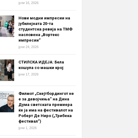
јули 16, 2026
Нови модни импресии на
јубилејната 20-та
студентска ревија на ТМФ
насловена „Вортекс
импресии“
јуни 24, 2026
СТИЛСКА ИДЕЈА: Бела
кошула со машки крој
јуни 17, 2026
Филмот „Скејтбордингот не
е за девојчиња“ на Дина
Дума светската премиера
ќе ја има на фестивалот на
Роберт Де Ниро („Трибека
фестивал“)
јуни 1, 2026