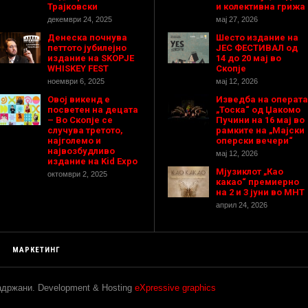
Трајковски
и колективна грижа
декември 24, 2025
мај 27, 2026
Денеска почнува
Шесто издание на
петтото јубилејно
ЈЕС ФЕСТИВАЛ од
издание на SKOPJE
14 до 20 мај во
WHISKEY FEST
Скопје
ноември 6, 2025
мај 12, 2026
Овој викенд е
Изведба на операта
посветен на децата
„Тоска“ од Џакомо
– Во Скопје се
Пучини на 16 мај во
случува третото,
рамките на „Мајски
најголемо и
оперски вечери“
највозбудливо
мај 12, 2026
издание на Kid Expo
Мјузиклот „Као
октомври 2, 2025
какао“ премиерно
на 2 и 3 јуни во МНТ
април 24, 2026
МАРКЕТИНГ
задржани. Development & Hosting
eXpressive graphics