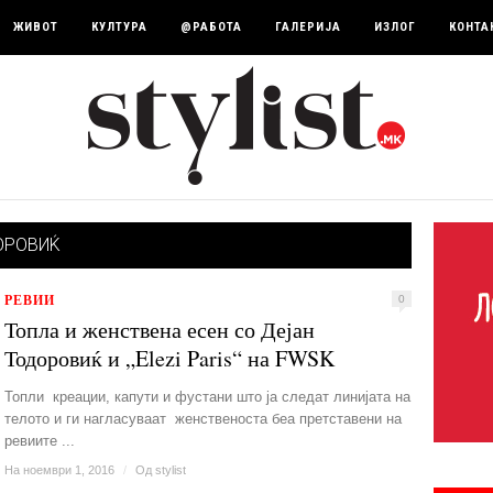
ЖИВОТ
КУЛТУРА
@РАБОТА
ГАЛЕРИЈА
ИЗЛОГ
КОНТА
ОРОВИЌ
РЕВИИ
0
Топла и женствена есен со Дејан
Тодоровиќ и „Elezi Paris“ на FWSK
Топли креации, капути и фустани што ја следат линијата на
телото и ги нагласуваат женственоста беа претставени на
ревиите ...
На ноември 1, 2016
/
Од
stylist