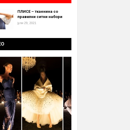
ПЛИСЕ – ткаенина со
правилни ситни набори
јули 29, 2021
ЕО