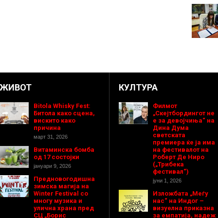
ЖИВОТ
КУЛТУРА
Bitola Whisky Fest:
Филмот
Битола како сцена,
„Скејтбордингот не
вискито како
е за девојчиња“ на
причина
Дина Дума
светската
март 31, 2026
премиера ќе ја има
Витаминска бомба
на фестивалот на
од 17 состојки
Роберт Де Ниро
(„Трибека
јануари 9, 2026
фестивал“)
Предновогодишнa
јуни 1, 2026
зимска магија на
Winter Festival со
Изложбата „Меѓу
многу музика и
нас“ на Индог –
улична храна пред
визуелна приказна
СЦ „Борис
за емпатија, надеж