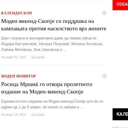
ПОБА
КАЛЕИДОСКОП
0
Моден викенд-Скопје со поддршка на
кампањата против насилството врз жените
Шест познати и инспиративни дами од повеќе области:
Индира Кастратовиќ, Наташа Петровиќ, Милена Антовска,
Лабина Митевска, Ана Јовковска и ...
На март 30, 2015
/
Од
stylist
МОДЕН МОНИТОР
0
Росица Мршиќ го отвора пролетното
издание на Моден-викенд-Скопје
Единаесеттото издание на Моден викенд-Скопје што ќе се
одржи од 1 до 5 април, ќе почне со забава и ...
КАЛ
На март 18, 2015
/
Од
stylist