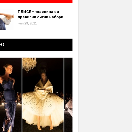
ПЛИСЕ – ткаенина со
правилни ситни набори
јули 29, 2021
ЕО