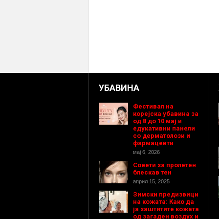
УБАВИНА
Фестивал на
корејска убавина за
од 8 до 10 мај и
едукативни панели
со дерматолози и
фармацевти
мај 6, 2026
Совети за пролетен
блескав тен
април 15, 2025
Зимски предизвици
на кожата: Како да
ја заштитите кожата
од загаден воздух и