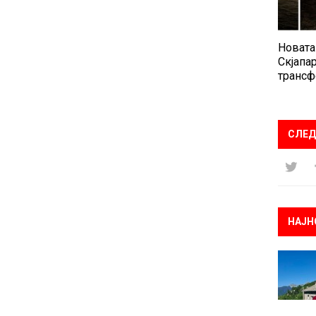
Новата
Скјапар
трансф
СЛЕД
НАЈН