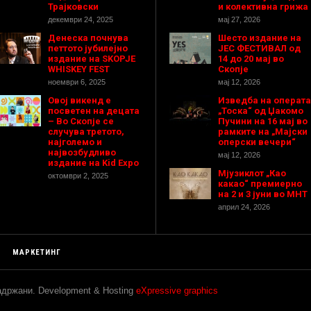
Трајковски
и колективна грижа
декември 24, 2025
мај 27, 2026
Денеска почнува
Шесто издание на
петтото јубилејно
ЈЕС ФЕСТИВАЛ од
издание на SKOPJE
14 до 20 мај во
WHISKEY FEST
Скопје
ноември 6, 2025
мај 12, 2026
Овој викенд е
Изведба на операта
посветен на децата
„Тоска“ од Џакомо
– Во Скопје се
Пучини на 16 мај во
случува третото,
рамките на „Мајски
најголемо и
оперски вечери“
највозбудливо
мај 12, 2026
издание на Kid Expo
Мјузиклот „Као
октомври 2, 2025
какао“ премиерно
на 2 и 3 јуни во МНТ
април 24, 2026
МАРКЕТИНГ
задржани. Development & Hosting
eXpressive graphics