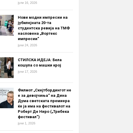
јули 16, 2026
Нови модни импресии на
јубилејната 20-та
студентска ревија на ТМФ
насловена „Вортекс
импресии“
јуни 24, 2026
СТИЛСКА ИДЕЈА: Бела
кошула со машки крој
јуни 17, 2026
Филмот „Скејтбордингот не
е за девојчиња“ на Дина
Дума светската премиера
ќе ја има на фестивалот на
Роберт Де Ниро („Трибека
фестивал“)
јуни 1, 2026