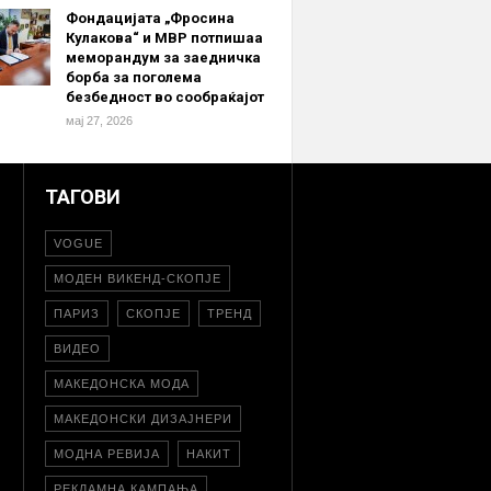
Фондацијата „Фросина
Кулакова“ и МВР потпишаа
меморандум за заедничка
борба за поголема
безбедност во сообраќајот
мај 27, 2026
ТАГОВИ
VOGUE
МОДЕН ВИКЕНД-СКОПЈЕ
ПАРИЗ
СКОПЈЕ
ТРЕНД
ВИДЕО
МАКЕДОНСКА МОДА
МАКЕДОНСКИ ДИЗАЈНЕРИ
МОДНА РЕВИЈА
НАКИТ
РЕКЛАМНА КАМПАЊА