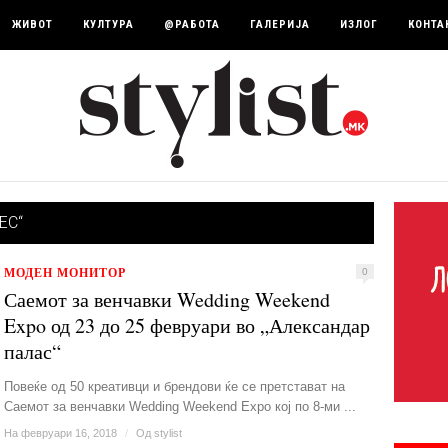
ЖИВОТ
КУЛТУРА
@РАБОТА
ГАЛЕРИЈА
ИЗЛОГ
КОНТА
ЕС“
МОДЕН МОНИТОР
0
Саемот за венчавки Wedding Weekend
Expo од 23 до 25 февруари во „Александар
палас“
Повеќе од 50 креативци и брендови ќе се претстават на
Саемот за венчавки Wedding Weekend Expo кој по 8-ми ...
На февруари 16, 2018
/
Од
stylist