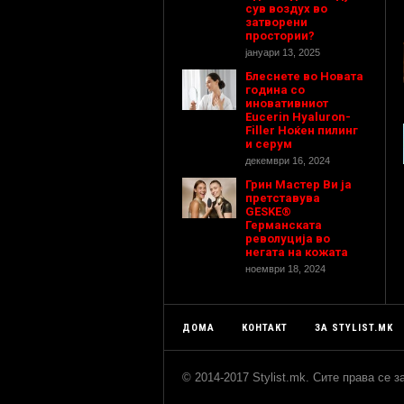
сув воздух во
затворени
простории?
јануари 13, 2025
Блеснете во Новата
година со
иновативниот
Eucerin Hyaluron-
Filler Ноќен пилинг
и серум
декември 16, 2024
Грин Мастер Ви ја
претставува
GESKE®
Германската
револуција во
негата на кожата
ноември 18, 2024
ДОМА
КОНТАКТ
ЗА STYLIST.MK
© 2014-2017 Stylist.mk. Сите права се 