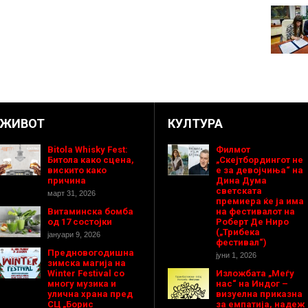
ЖИВОТ
КУЛТУРА
Bitola Whisky Fest:
Филмот
Битола како сцена,
„Скејтбордингот не
вискито како
е за девојчиња“ на
причина
Дина Дума
светската
март 31, 2026
премиера ќе ја има
Витаминска бомба
на фестивалот на
од 17 состојки
Роберт Де Ниро
(„Трибека
јануари 9, 2026
фестивал“)
Предновогодишнa
јуни 1, 2026
зимска магија на
Winter Festival со
Изложбата „Меѓу
многу музика и
нас“ на Индог –
улична храна пред
визуелна приказна
СЦ „Борис
за емпатија, надеж