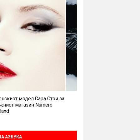
нскиот модел Сара Стои за
жниот магазин Numero
land
А АЗБУКА