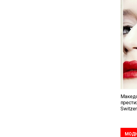
Македо
прести
Switzer
МОДН