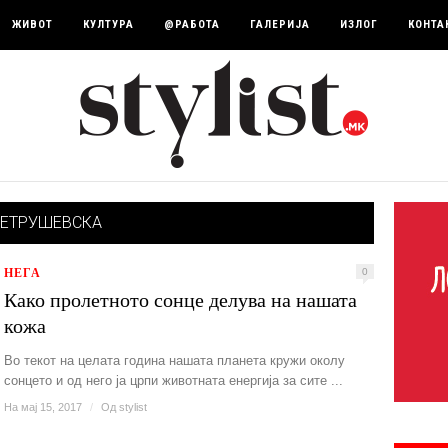
ЖИВОТ
КУЛТУРА
@РАБОТА
ГАЛЕРИЈА
ИЗЛОГ
КОНТА
ПЕТРУШЕВСКА
НЕГА
0
Како пролетното сонце делува на нашата
кожа
Во текот на целата година нашата планета кружи околу
сонцето и од него ја црпи животната енергија за сите ...
На мај 15, 2017
/
Од
stylist