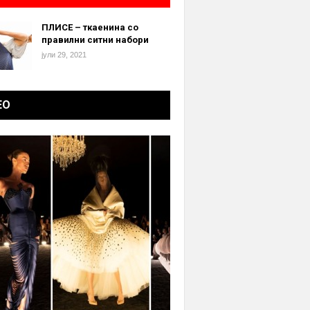
ПЛИСЕ – ткаенина со
правилни ситни набори
јули 29, 2021
ЕО