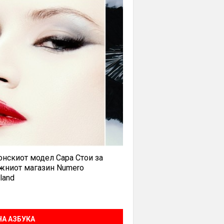
нскиот модел Сара Стои за
жниот магазин Numero
land
А АЗБУКА