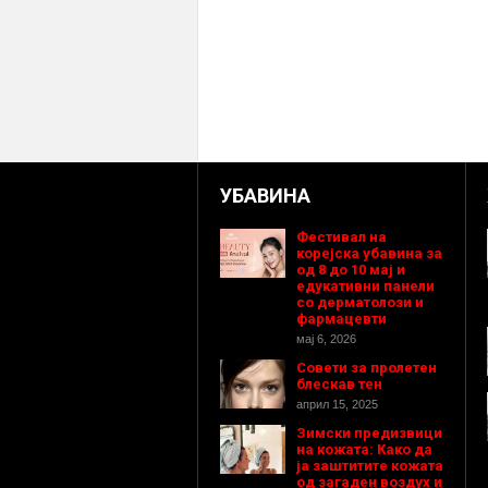
УБАВИНА
Фестивал на
корејска убавина за
од 8 до 10 мај и
едукативни панели
со дерматолози и
фармацевти
мај 6, 2026
Совети за пролетен
блескав тен
април 15, 2025
Зимски предизвици
на кожата: Како да
ја заштитите кожата
од загаден воздух и