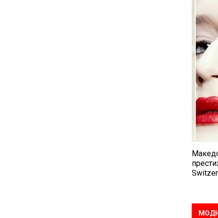
Македо
прести
Switzer
МОДН