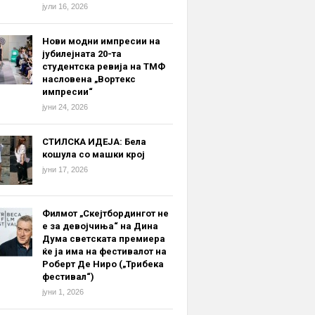
јули 16, 2026
Нови модни импресии на
јубилејната 20-та
студентска ревија на ТМФ
насловена „Вортекс
импресии“
јуни 24, 2026
СТИЛСКА ИДЕЈА: Бела
кошула со машки крој
јуни 17, 2026
Филмот „Скејтбордингот не
е за девојчиња“ на Дина
Дума светската премиера
ќе ја има на фестивалот на
Роберт Де Ниро („Трибека
фестивал“)
јуни 1, 2026