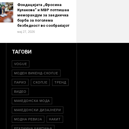
Фондацијата „Фросина
Кулакова“ и МВР потпишаа
меморандум за заедничка
борба за поголема
безбедност во сообраќајот
мај 27, 2026
ТАГОВИ
VOGUE
МОДЕН ВИКЕНД-СКОПЈЕ
ПАРИЗ
СКОПЈЕ
ТРЕНД
ВИДЕО
МАКЕДОНСКА МОДА
МАКЕДОНСКИ ДИЗАЈНЕРИ
МОДНА РЕВИЈА
НАКИТ
РЕКЛАМНА КАМПАЊА