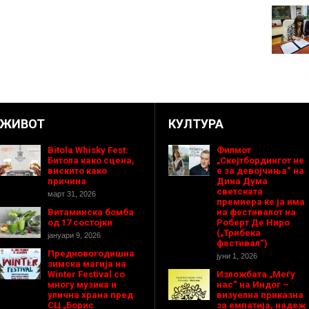
ЖИВОТ
КУЛТУРА
Bitola Whisky Fest:
Филмот
Битола како сцена,
„Скејтбордингот не
вискито како
е за девојчиња“ на
причина
Дина Дума
светската
март 31, 2026
премиера ќе ја има
Витаминска бомба
на фестивалот на
од 17 состојки
Роберт Де Ниро
(„Трибека
јануари 9, 2026
фестивал“)
Предновогодишнa
јуни 1, 2026
зимска магија на
Winter Festival со
Изложбата „Меѓу
многу музика и
нас“ на Индог –
улична храна пред
визуелна приказна
СЦ „Борис
за емпатија, надеж