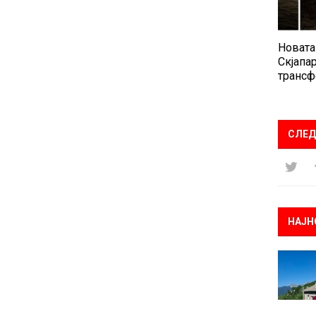
Новата
Скјапар
трансф
СЛЕД
НАЈН