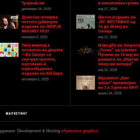
Трајковски
и колективна грижа
декември 24, 2025
мај 27, 2026
Денеска почнува
Шесто издание на
петтото јубилејно
ЈЕС ФЕСТИВАЛ од
издание на SKOPJE
14 до 20 мај во
WHISKEY FEST
Скопје
ноември 6, 2025
мај 12, 2026
Овој викенд е
Изведба на операта
посветен на децата
„Тоска“ од Џакомо
– Во Скопје се
Пучини на 16 мај во
случува третото,
рамките на „Мајски
најголемо и
оперски вечери“
највозбудливо
мај 12, 2026
издание на Kid Expo
Мјузиклот „Као
октомври 2, 2025
какао“ премиерно
на 2 и 3 јуни во МНТ
април 24, 2026
МАРКЕТИНГ
задржани. Development & Hosting
eXpressive graphics