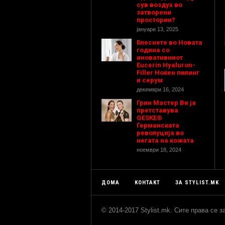
сув воздух во
затворени
простории?
јануари 13, 2025
Блеснете во Новата
година со
иновативниот
Eucerin Hyaluron-
Filler Ноќен пилинг
и серум
декември 16, 2024
Грин Мастер Ви ја
претставува
GESKE®
Германската
револуција во
негата на кожата
ноември 18, 2024
ДОМА
КОНТАКТ
ЗА STYLIST.MK
© 2014-2017 Stylist.mk. Сите права се 