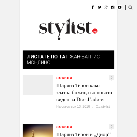
ДОМА
МОДА
СТИЛ
УБАВИНА
ЖИВОТ
КУЛТУРА
@РАБОТА
ГАЛЕРИЈА
ИЗЛОГ
КОНТАКТ
ЛИСТАТЕ ПО ТАГ
ЖАН-БАПТИСТ
МОНДИНО
НОВИНИ
0
Шарлиз Терон како
златна божица во новото
видео за Dior J’adore
На октомври 13, 2016
/
Од
stylist
НОВИНИ
0
Шарлиз Терон и „Диор“