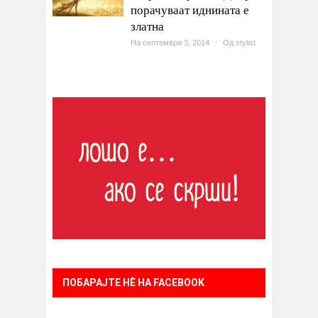
порачуваат иднината е
златна
На септември 3, 2014
/
Од
stylist
ПОБАРАЈТЕ НÈ НА FACEBOOK