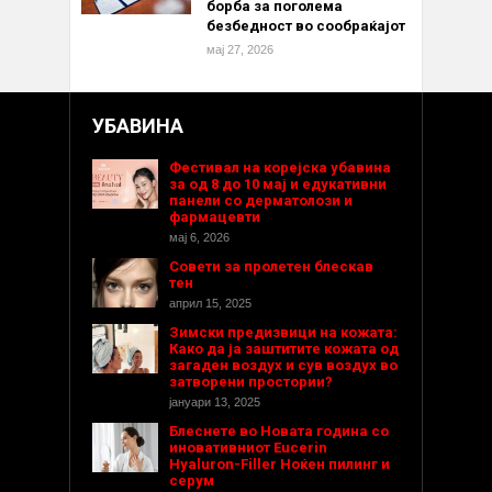
борба за поголема
безбедност во сообраќајот
мај 27, 2026
УБАВИНА
Фестивал на корејска убавина
за од 8 до 10 мај и едукативни
панели со дерматолози и
фармацевти
мај 6, 2026
Совети за пролетен блескав
тен
април 15, 2025
Зимски предизвици на кожата:
Како да ја заштитите кожата од
загаден воздух и сув воздух во
затворени простории?
јануари 13, 2025
Блеснете во Новата година со
иновативниот Eucerin
Hyaluron-Filler Ноќен пилинг и
серум