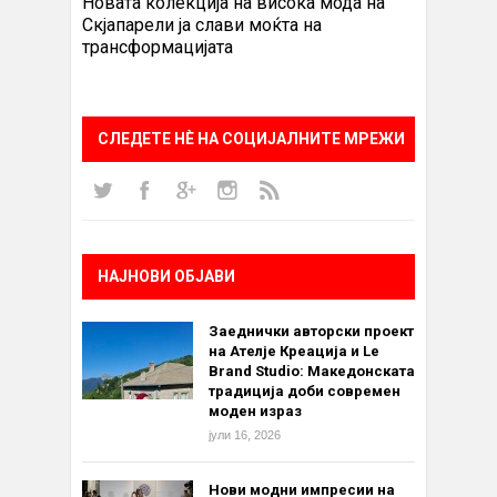
Новата колекција на висока мода на
Скјапарели ја слави моќта на
трансформацијата
СЛЕДЕТЕ НÈ НА СОЦИЈАЛНИТЕ МРЕЖИ
НАЈНОВИ ОБЈАВИ
Заеднички авторски проект
на Ателје Креација и Le
Brand Studio: Македонската
традиција доби современ
моден израз
јули 16, 2026
Нови модни импресии на