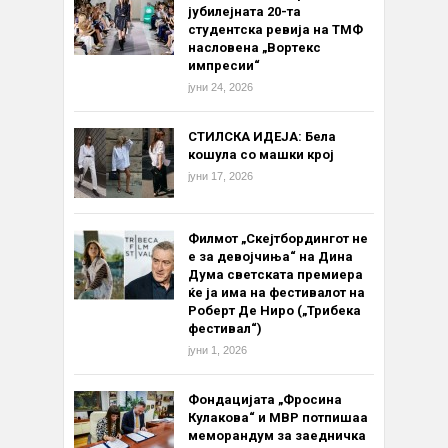
јубилејната 20-та
студентска ревија на ТМФ
насловена „Вортекс
импресии“
јуни 24, 2026
СТИЛСКА ИДЕЈА: Бела
кошула со машки крој
јуни 17, 2026
Филмот „Скејтбордингот не
е за девојчиња“ на Дина
Дума светската премиера
ќе ја има на фестивалот на
Роберт Де Ниро („Трибека
фестивал“)
јуни 1, 2026
Фондацијата „Фросина
Кулакова“ и МВР потпишаа
меморандум за заедничка