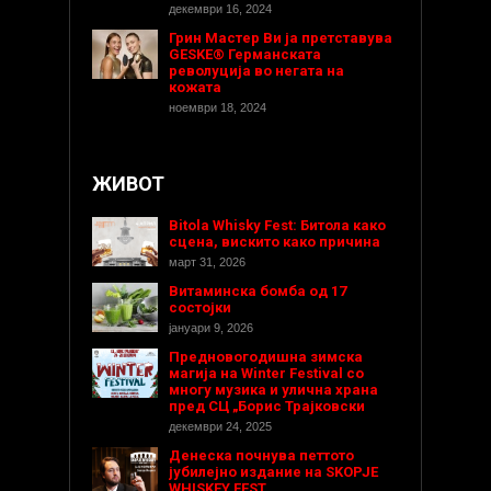
декември 16, 2024
Грин Мастер Ви ја претставува
GESKE® Германската
револуција во негата на
кожата
ноември 18, 2024
ЖИВОТ
Bitola Whisky Fest: Битола како
сцена, вискито како причина
март 31, 2026
Витаминска бомба од 17
состојки
јануари 9, 2026
Предновогодишнa зимска
магија на Winter Festival со
многу музика и улична храна
пред СЦ „Борис Трајковски
декември 24, 2025
Денеска почнува петтото
јубилејно издание на SKOPJE
WHISKEY FEST