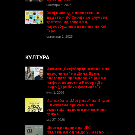
ноември 6, 2025
Овој викенд е посветен на
децата – Во Скопје се случува
третото, најголемо и
највозбудливо издание на Kid
Expo
октомври 2, 2025
КУЛТУРА
Филмот „Скејтбордингот не е за
девојчиња“ на Дина Дума
светската премиера ќе ја има
на фестивалот на Роберт Де
Ниро („Трибека фестивал“)
јуни 1, 2026
Изложбата „Меѓу нас“ на Индог
– визуелна приказна за
емпатија, надеж и колективна
грижа
мај 27, 2026
Шесто издание на ЈЕС
ФЕСТИВАЛ од 14 до 20 мај во