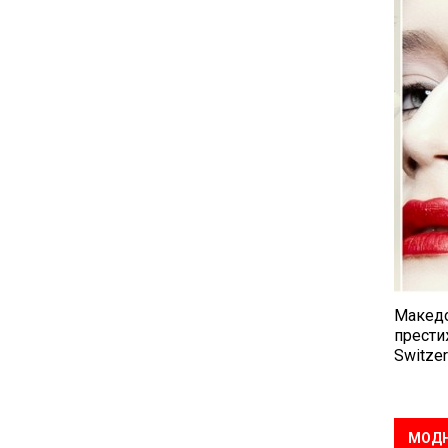
Македо
прести
Switzer
МОДН