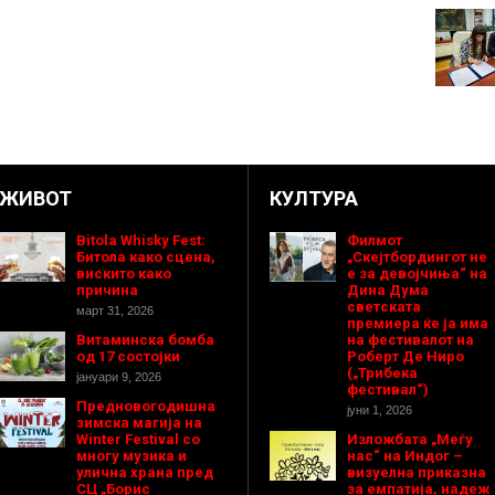
ЖИВОТ
КУЛТУРА
Bitola Whisky Fest:
Филмот
Битола како сцена,
„Скејтбордингот не
вискито како
е за девојчиња“ на
причина
Дина Дума
светската
март 31, 2026
премиера ќе ја има
Витаминска бомба
на фестивалот на
од 17 состојки
Роберт Де Ниро
(„Трибека
јануари 9, 2026
фестивал“)
Предновогодишнa
јуни 1, 2026
зимска магија на
Winter Festival со
Изложбата „Меѓу
многу музика и
нас“ на Индог –
улична храна пред
визуелна приказна
СЦ „Борис
за емпатија, надеж