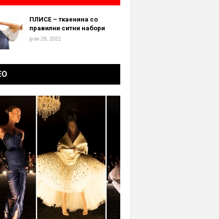
ПЛИСЕ – ткаенина со
правилни ситни набори
јули 29, 2021
ЕО