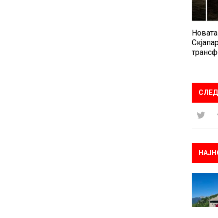
Новата
Скјапар
трансф
СЛЕД
НАЈН