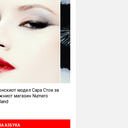
нскиот модел Сара Стои за
жниот магазин Numero
land
А АЗБУКА