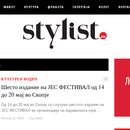
ЖИВОТ
КУЛТУРА
@РАБОТА
ГАЛЕРИЈА
ИЗЛОГ
КОНТА
А
КУЛТУРЕН ВОДИЧ
0
Шесто издание на ЈЕС ФЕСТИВАЛ од 14
до 20 мај во Скопје
Од 14 до 20 мај во Скопје се случува шестото издание на
ЈЕС ФЕСТИВАЛ во организација на издавачката куќа ...
На мај 12, 2026
/
Од
stylist