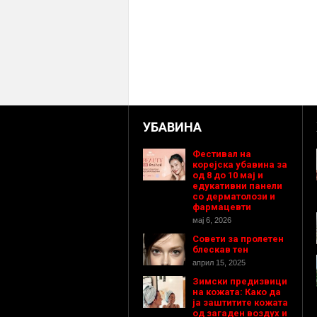
УБАВИНА
Фестивал на
корејска убавина за
од 8 до 10 мај и
едукативни панели
со дерматолози и
фармацевти
мај 6, 2026
Совети за пролетен
блескав тен
април 15, 2025
Зимски предизвици
на кожата: Како да
ја заштитите кожата
од загаден воздух и