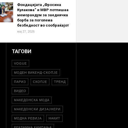
Фондацијата „Фросина
Кулакова“ и МВР потпишаа
меморандум за заедничка
борба за поголема
безбедност во сообраќајот
мај 27, 2026
ТАГОВИ
VOGUE
МОДЕН ВИКЕНД-СКОПЈЕ
ПАРИЗ
СКОПЈЕ
ТРЕНД
ВИДЕО
МАКЕДОНСКА МОДА
МАКЕДОНСКИ ДИЗАЈНЕРИ
МОДНА РЕВИЈА
НАКИТ
РЕКЛАМНА КАМПАЊА