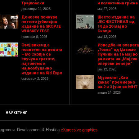
Трајковски
и колективна грижа
декември 24, 2025
мај 27, 2026
Денеска почнува
Шесто издание на
петтото јубилејно
ЈЕС ФЕСТИВАЛ од
издание на SKOPJE
14 до 20 мај во
WHISKEY FEST
Скопје
ноември 6, 2025
мај 12, 2026
Овој викенд е
Изведба на операта
посветен на децата
„Тоска“ од Џакомо
– Во Скопје се
Пучини на 16 мај во
случува третото,
рамките на „Мајски
најголемо и
оперски вечери“
највозбудливо
мај 12, 2026
издание на Kid Expo
Мјузиклот „Као
октомври 2, 2025
какао“ премиерно
на 2 и 3 јуни во МНТ
април 24, 2026
МАРКЕТИНГ
задржани. Development & Hosting
eXpressive graphics