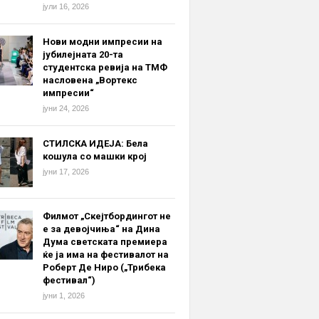
јули 16, 2026
Нови модни импресии на
јубилејната 20-та
студентска ревија на ТМФ
насловена „Вортекс
импресии“
јуни 24, 2026
СТИЛСКА ИДЕЈА: Бела
кошула со машки крој
јуни 17, 2026
Филмот „Скејтбордингот не
е за девојчиња“ на Дина
Дума светската премиера
ќе ја има на фестивалот на
Роберт Де Ниро („Трибека
фестивал“)
јуни 1, 2026