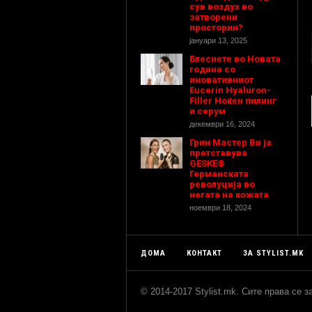
сув воздух во
затворени
простории?
јануари 13, 2025
Блеснете во Новата
година со
иновативниот
Eucerin Hyaluron-
Filler Ноќен пилинг
и серум
декември 16, 2024
Грин Мастер Ви ја
претставува
GESKE®
Германската
револуција во
негата на кожата
ноември 18, 2024
ДОМА
КОНТАКТ
ЗА STYLIST.MK
© 2014-2017 Stylist.mk. Сите права се 