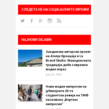
СЛЕДЕТЕ НÈ НА СОЦИЈАЛНИТЕ МРЕЖИ
НАЈНОВИ ОБЈАВИ
Заеднички авторски проект
на Ателје Креација и Le
Brand Studio: Македонската
традиција доби современ
моден израз
јули 16, 2026
Нови модни импресии на
јубилејната 20-та
студентска ревија на ТМФ
насловена „Вортекс
импресии“