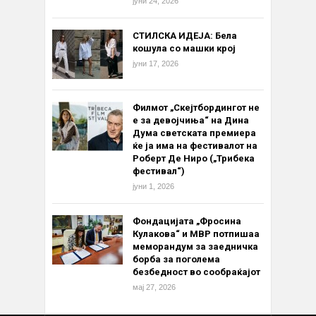
јуни 24, 2026
СТИЛСКА ИДЕЈА: Бела
кошула со машки крој
јуни 17, 2026
Филмот „Скејтбордингот не
е за девојчиња“ на Дина
Дума светската премиера
ќе ја има на фестивалот на
Роберт Де Ниро („Трибека
фестивал“)
јуни 1, 2026
Фондацијата „Фросина
Кулакова“ и МВР потпишаа
меморандум за заедничка
борба за поголема
безбедност во сообраќајот
мај 27, 2026