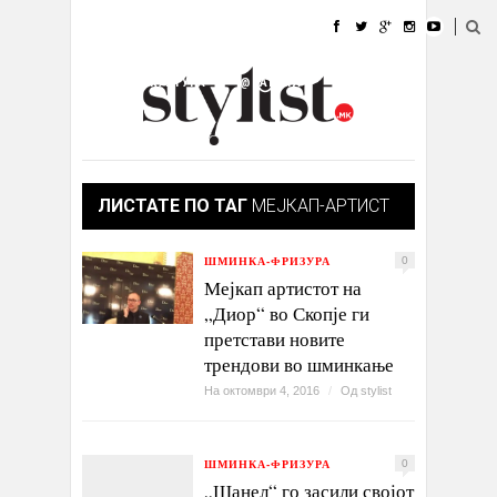
ДОМА
МОДА
СТИЛ
УБАВИНА
ЖИВОТ
КУЛТУРА
@РАБОТА
ГАЛЕРИЈА
ИЗЛОГ
КОНТАКТ
ЛИСТАТЕ ПО ТАГ
МЕЈКАП-АРТИСТ
ШМИНКА-ФРИЗУРА
0
Мејкап артистот на
„Диор“ во Скопје ги
претстави новите
трендови во шминкање
На октомври 4, 2016
/
Од
stylist
ШМИНКА-ФРИЗУРА
0
„Шанел“ го засили својот