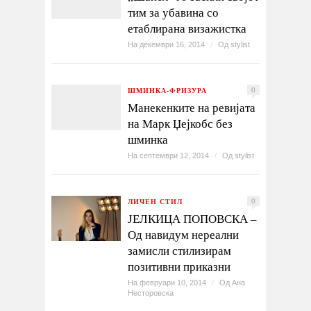
тим за убавина со
етаблирана визажистка
На декември 16, 2014
/
Од
stylist
ШМИНКА-ФРИЗУРА
0
Манекенките на ревијата
на Марк Џејкобс без
шминка
На септември 12, 2014
/
Од
stylist
ЛИЧЕН СТИЛ
0
ЈЕЛКИЦА ПОПОВСКА –
Од навидум нереални
замисли стилизирам
позитивни приказни
На февруари 10, 2014
/
Од
Ана
Несторовска