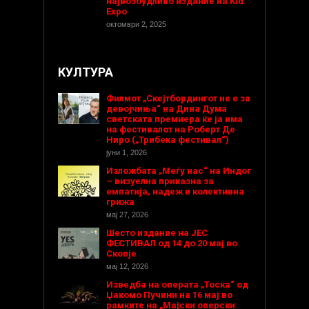
највозбудливо издание на Kid
Expo
октомври 2, 2025
КУЛТУРА
Филмот „Скејтбордингот не е за
девојчиња“ на Дина Дума
светската премиера ќе ја има
на фестивалот на Роберт Де
Ниро („Трибека фестивал“)
јуни 1, 2026
Изложбата „Меѓу нас“ на Индог
– визуелна приказна за
емпатија, надеж и колективна
грижа
мај 27, 2026
Шесто издание на ЈЕС
ФЕСТИВАЛ од 14 до 20 мај во
Скопје
мај 12, 2026
Изведба на операта „Тоска“ од
Џакомо Пучини на 16 мај во
рамките на „Мајски оперски