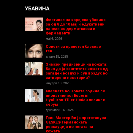
УБАВИНА
Фестивал на корејска убавина
за од 8 до 10 мај и едукативни
панели со дерматолози и
фармацевти
мај 6, 2026
Совети за пролетен блескав
тен
април 15, 2025
Зимски предизвици на кожата:
Како да ја заштитите кожата од
загаден воздух и сув воздух во
затворени простории?
јануари 13, 2025
Блеснете во Новата година со
иновативниот Eucerin
Hyaluron-Filler Ноќен пилинг и
серум
декември 16, 2024
Грин Мастер Ви ја претставува
GESKE® Германската
револуција во негата на
кожата