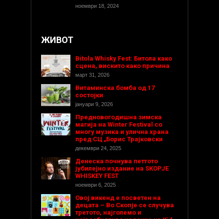
ноември 18, 2024
ЖИВОТ
Bitola Whisky Fest: Битола како
сцена, вискито како причина
март 31, 2026
Витаминска бомба од 17
состојки
јануари 9, 2026
Предновогодишнa зимска
магија на Winter Festival со
многу музика и улична храна
пред СЦ „Борис Трајковски
декември 24, 2025
Денеска почнува петтото
јубилејно издание на SKOPJE
WHISKEY FEST
ноември 6, 2025
Овој викенд е посветен на
децата – Во Скопје се случува
третото, најголемо и