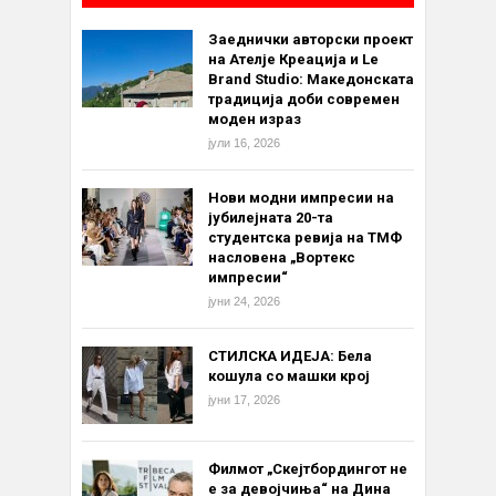
Заеднички авторски проект
на Ателје Креација и Le
Brand Studio: Македонската
традиција доби современ
моден израз
јули 16, 2026
Нови модни импресии на
јубилејната 20-та
студентска ревија на ТМФ
насловена „Вортекс
импресии“
јуни 24, 2026
СТИЛСКА ИДЕЈА: Бела
кошула со машки крој
јуни 17, 2026
Филмот „Скејтбордингот не
е за девојчиња“ на Дина