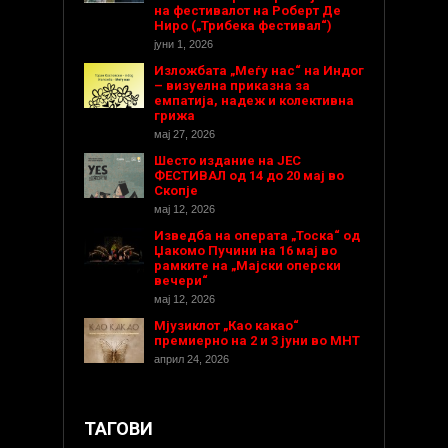
на фестивалот на Роберт Де
Ниро („Трибека фестивал“)
јуни 1, 2026
Изложбата „Меѓу нас“ на Индог
– визуелна приказна за
емпатија, надеж и колективна
грижа
мај 27, 2026
Шесто издание на ЈЕС
ФЕСТИВАЛ од 14 до 20 мај во
Скопје
мај 12, 2026
Изведба на операта „Тоска“ од
Џакомо Пучини на 16 мај во
рамките на „Мајски оперски
вечери“
мај 12, 2026
Мјузиклот „Као какао“
премиерно на 2 и 3 јуни во МНТ
април 24, 2026
ТАГОВИ