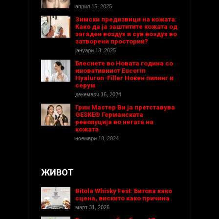
април 15, 2025
Зимски предизвици на кожата:
Како да ја заштитите кожата од
загаден воздух и сув воздух во
затворени простории?
јануари 13, 2025
Блеснете во Новата година со
иновативниот Eucerin
Hyaluron-Filler Ноќен пилинг и
серум
декември 16, 2024
Грин Мастер Ви ја претставува
GESKE® Германската
револуција во негата на
кожата
ноември 18, 2024
ЖИВОТ
Bitola Whisky Fest: Битола како
сцена, вискито како причина
март 31, 2026