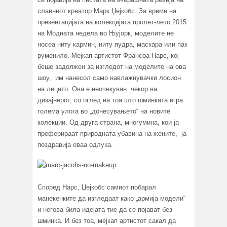
славниот креатор Марк Џејкобс. За време на
презентацијата на колекцијата пролет-лето 2015
на Модната недела во Њујорк, моделите не
носеа ниту кармин, ниту пудра, маскара или пак
руменило. Мејкап артистот Франсоа Нарс, кој
беше задолжен за изгледот на моделите на ова
шоу, им нанесол само навлажнувачки лосион
на лицето. Ова е неочекуван чекор на
дизајнерот, со оглед на тоа што шминката игра
голема улога во „донесувањето“ на новите
колекции. Од друга страна, многумина, кои ја
преферираат природната убавина на жените, ја
поздравија оваа одлука.
Според Нарс, Џејкобс самиот побарал
манекенките да изгледаат како „армија модели“
и негова била идејата тие да се појават без
шминка. И без тоа, мејкап артистот сакал да