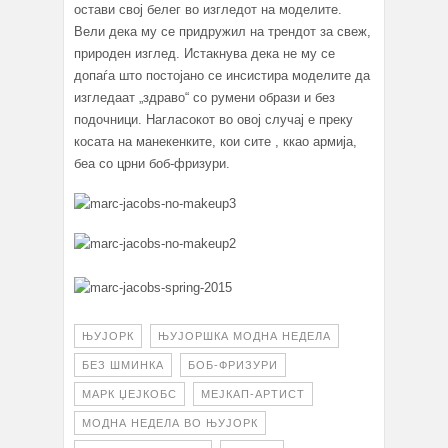
остави свој белег во изгледот на моделите.
Вели дека му се придружил на трендот за свеж,
природен изглед. Истакнува дека не му се
допаѓа што постојано се инсистира моделите да
изгледаат „здраво“ со румени образи и без
подочници. Нагласокот во овој случај е преку
косата на манекенките, кои сите , ккао армија,
беа со црни боб-фризури.
ЊУЈОРК
ЊУЈОРШКА МОДНА НЕДЕЛА
БЕЗ ШМИНКА
БОБ-ФРИЗУРИ
МАРК ЏЕЈКОБС
МЕЈКАП-АРТИСТ
МОДНА НЕДЕЛА ВО ЊУЈОРК