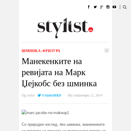
ДОМА
МОДА
СТИЛ
УБАВИНА
ЖИВОТ
КУЛТУРА
@РАБОТА
ГАЛЕРИЈА
ИЗЛОГ
КОНТАКТ
ШМИНКА-ФРИЗУРА
0
Манекенките на
ревијата на Марк
Џејкобс без шминка
·
Од
stylist
@StylistMKD
На септември 12, 2014
Со природен изглед, без шминка, манекенките
се појавија на пистата на вчерашната ревија на