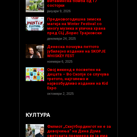
Витаминска бомба од 17
состојки
јануари 9, 2026
Предновогодишнa зимска
магија на Winter Festival со
многу музика и улична храна
пред СЦ „Борис Трајковски
декември 24, 2025
Денеска почнува петтото
јубилејно издание на SKOPJE
WHISKEY FEST
ноември 6, 2025
Овој викенд е посветен на
децата – Во Скопје се случува
третото, најголемо и
највозбудливо издание на Kid
Expo
октомври 2, 2025
КУЛТУРА
Филмот „Скејтбордингот не е за
девојчиња“ на Дина Дума
светската премиера ќе ја има