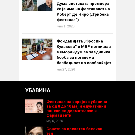
Дума светската премиера
ќе ја има на фестивалот на
Роберт Де Ниро („Трибека
фестивал“)
јуни 1, 2026
Фондацијата „Фросина
Кулакова“ и МВР потпишаа
меморандум за заедничка
борба за поголема
безбедност во сообраќајот
мај 27, 2026
УБАВИНА
Фестивал на корејска убавина
за од 8 до 10 мај и едукативни
панели со дерматолози и
фармацевти
мај 6, 2026
Совети за пролетен блескав
тен