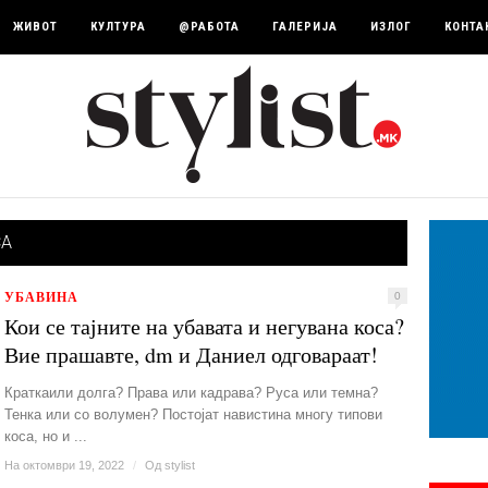
ЖИВОТ
КУЛТУРА
@РАБОТА
ГАЛЕРИЈА
ИЗЛОГ
КОНТА
СА
УБАВИНА
0
Кои се тајните на убавата и негувана коса?
Вие прашавте, dm и Даниел одговараат!
Краткаили долга? Права или кадрава? Руса или темна?
Тенка или со волумен? Постојат навистина многу типови
коса, но и ...
На октомври 19, 2022
/
Од
stylist