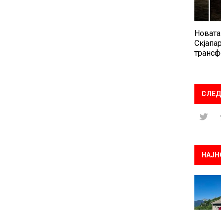
Новата
Скјапар
трансф
СЛЕД
НАЈН