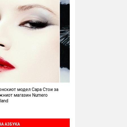
нскиот модел Сара Стои за
жниот магазин Numero
land
А АЗБУКА