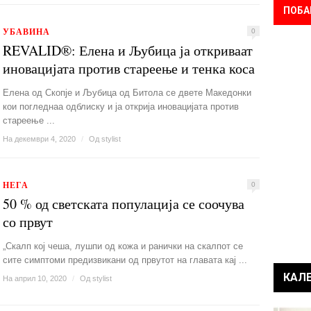
ПОБА
УБАВИНА
0
REVALID®: Елена и Љубица ја откриваат
иновацијата против стареење и тенка коса
Елена од Скопје и Љубица од Битола се двете Македонки
кои погледнаа одблиску и ја открија иновацијата против
стареење ...
На декември 4, 2020
/
Од
stylist
НЕГА
0
50 % од светската популација се соочува
со првут
„Скалп кој чеша, лушпи од кожа и ранички на скалпот се
сите симптоми предизвикани од првутот на главата кај ...
КАЛ
На април 10, 2020
/
Од
stylist