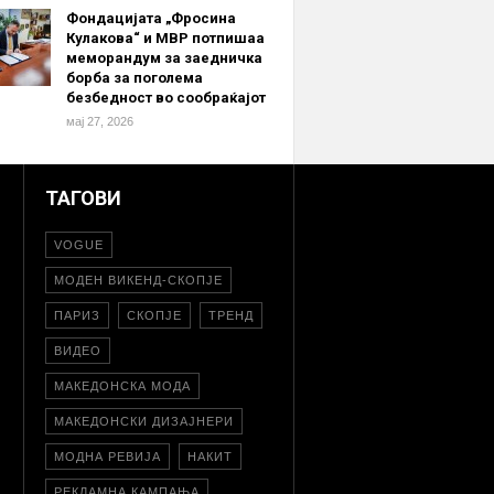
Фондацијата „Фросина
Кулакова“ и МВР потпишаа
меморандум за заедничка
борба за поголема
безбедност во сообраќајот
мај 27, 2026
ТАГОВИ
VOGUE
МОДЕН ВИКЕНД-СКОПЈЕ
ПАРИЗ
СКОПЈЕ
ТРЕНД
ВИДЕО
МАКЕДОНСКА МОДА
МАКЕДОНСКИ ДИЗАЈНЕРИ
МОДНА РЕВИЈА
НАКИТ
РЕКЛАМНА КАМПАЊА