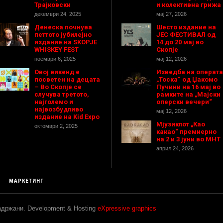
Трајковски
и колективна грижа
декември 24, 2025
мај 27, 2026
Денеска почнува
Шесто издание на
петтото јубилејно
ЈЕС ФЕСТИВАЛ од
издание на SKOPJE
14 до 20 мај во
WHISKEY FEST
Скопје
ноември 6, 2025
мај 12, 2026
Овој викенд е
Изведба на операта
посветен на децата
„Тоска“ од Џакомо
– Во Скопје се
Пучини на 16 мај во
случува третото,
рамките на „Мајски
најголемо и
оперски вечери“
највозбудливо
мај 12, 2026
издание на Kid Expo
Мјузиклот „Као
октомври 2, 2025
какао“ премиерно
на 2 и 3 јуни во МНТ
април 24, 2026
МАРКЕТИНГ
задржани. Development & Hosting
eXpressive graphics