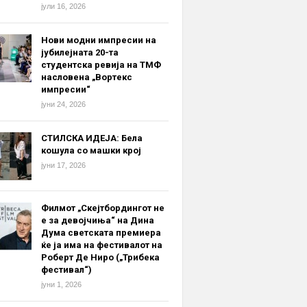
јули 16, 2026
Нови модни импресии на
јубилејната 20-та
студентска ревија на ТМФ
насловена „Вортекс
импресии“
јуни 24, 2026
СТИЛСКА ИДЕЈА: Бела
кошула со машки крој
јуни 17, 2026
Филмот „Скејтбордингот не
е за девојчиња“ на Дина
Дума светската премиера
ќе ја има на фестивалот на
Роберт Де Ниро („Трибека
фестивал“)
јуни 1, 2026