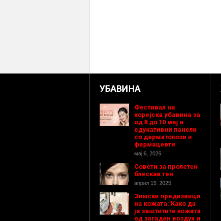
УБАВИНА
Фестивал на
корејска убавина за
од 8 до 10 мај и
едукативни панели
со дерматолози и
фармацевти
мај 6, 2026
Совети за пролетен
блескав тен
април 15, 2025
Зимски предизвици
на кожата: Како да
ја заштитите кожата
од загаден воздух и