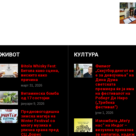
ЖИВОТ
КУЛТУРА
Bitola Whisky Fest:
Филмот
Битола како сцена,
„Скејтбордингот не
вискито како
е за девојчиња“ на
причина
Дина Дума
светската
март 31, 2026
премиера ќе ја има
Витаминска бомба
на фестивалот на
од 17 состојки
Роберт Де Ниро
(„Трибека
јануари 9, 2026
фестивал“)
Предновогодишнa
јуни 1, 2026
зимска магија на
Winter Festival со
Изложбата „Меѓу
многу музика и
нас“ на Индог –
улична храна пред
визуелна приказна
СЦ „Борис
за емпатија, надеж