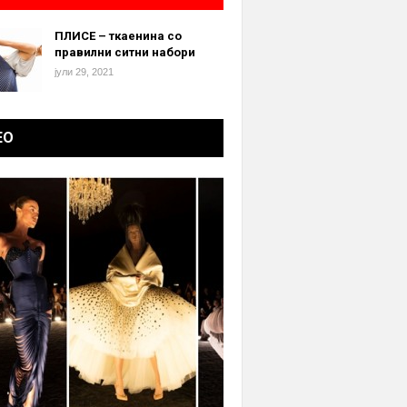
ПЛИСЕ – ткаенина со
правилни ситни набори
јули 29, 2021
ЕО