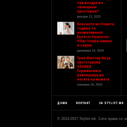
сув воздух во
затворени
простории?
јануари 13, 2025
Блеснете во Новата
година со
иновативниот
Eucerin Hyaluron-
Filler Ноќен пилинг
и серум
декември 16, 2024
Грин Мастер Ви ја
претставува
GESKE®
Германската
револуција во
негата на кожата
ноември 18, 2024
ДОМА
КОНТАКТ
ЗА STYLIST.MK
© 2014-2017 Stylist.mk. Сите права се 