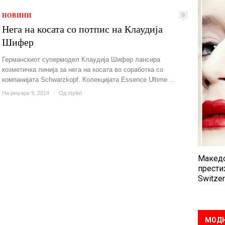
НОВИНИ
0
Нега на косата со потпис на Клаудија
Шифер
Германскиот супермодел Клаудија Шифер лансира
козметичка линија за нега на косата во соработка со
компанијата Schwarzkopf. Колекцијата Essence Ultime ...
На јануари 9, 2014
/
Од
stylist
Македо
прести
Switzer
МОДН