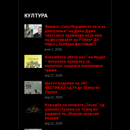
КУЛТУРА
Филмот „Скејтбордингот не е за
девојчиња“ на Дина Дума
светската премиера ќе ја има
на фестивалот на Роберт Де
Ниро („Трибека фестивал“)
јуни 1, 2026
Изложбата „Меѓу нас“ на Индог
– визуелна приказна за
емпатија, надеж и колективна
грижа
мај 27, 2026
Шесто издание на ЈЕС
ФЕСТИВАЛ од 14 до 20 мај во
Скопје
мај 12, 2026
Изведба на операта „Тоска“ од
Џакомо Пучини на 16 мај во
рамките на „Мајски оперски
вечери“
мај 12, 2026