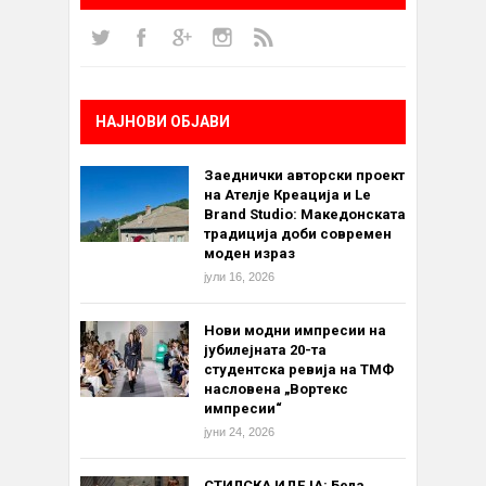
НАЈНОВИ ОБЈАВИ
Заеднички авторски проект
на Ателје Креација и Le
Brand Studio: Македонската
традиција доби современ
моден израз
јули 16, 2026
Нови модни импресии на
јубилејната 20-та
студентска ревија на ТМФ
насловена „Вортекс
импресии“
јуни 24, 2026
СТИЛСКА ИДЕЈА: Бела