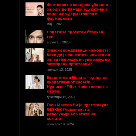
Фестивал на корејска убавина
за од 8 до 10 мај и едукативни
панели со дерматолози и
фармацевти
мај 6, 2026
Совети за пролетен блескав
тен
април 15, 2025
Зимски предизвици на кожата:
Како да ја заштитите кожата од
загаден воздух и сув воздух во
затворени простории?
јануари 13, 2025
Блеснете во Новата година со
иновативниот Eucerin
Hyaluron-Filler Ноќен пилинг и
серум
декември 16, 2024
Грин Мастер Ви ја претставува
GESKE® Германската
револуција во негата на
кожата
ноември 18, 2024