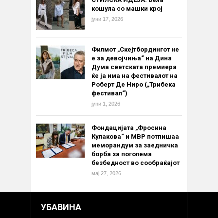
кошула со машки крој
јуни 17, 2026
Филмот „Скејтбордингот не
е за девојчиња“ на Дина
Дума светската премиера
ќе ја има на фестивалот на
Роберт Де Ниро („Трибека
фестивал“)
јуни 1, 2026
Фондацијата „Фросина
Кулакова“ и МВР потпишаа
меморандум за заедничка
борба за поголема
безбедност во сообраќајот
мај 27, 2026
УБАВИНА