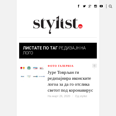
ДОМА
МОДА
СТИЛ
УБАВИНА
ЖИВОТ
КУЛТУРА
@РАБОТА
ГАЛЕРИЈА
ИЗЛОГ
КОНТАКТ
ЛИСТАТЕ ПО ТАГ
РЕДИЗАЈН НА
ЛОГО
ФОТО ГАЛЕРИЈА
0
Јуре Товрљан ги
редизајнира иконските
логоа за да го отслика
светот под коронавирус
На март 26, 2020
/
Од
stylist