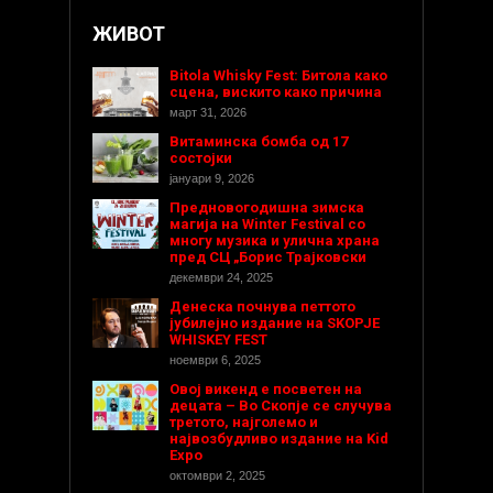
ЖИВОТ
Bitola Whisky Fest: Битола како
сцена, вискито како причина
март 31, 2026
Витаминска бомба од 17
состојки
јануари 9, 2026
Предновогодишнa зимска
магија на Winter Festival со
многу музика и улична храна
пред СЦ „Борис Трајковски
декември 24, 2025
Денеска почнува петтото
јубилејно издание на SKOPJE
WHISKEY FEST
ноември 6, 2025
Овој викенд е посветен на
децата – Во Скопје се случува
третото, најголемо и
највозбудливо издание на Kid
Expo
октомври 2, 2025