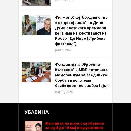
Филмот „Скејтбордингот не
е за девојчиња“ на Дина
Дума светската премиера
ќе ја има на фестивалот на
Роберт Де Ниро („Трибека
фестивал“)
јуни 1, 2026
Фондацијата „Фросина
Кулакова“ и МВР потпишаа
меморандум за заедничка
борба за поголема
безбедност во сообраќајот
мај 27, 2026
УБАВИНА
Фестивал на корејска убавина
за од 8 до 10 мај и едукативни