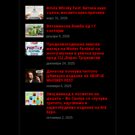
Bitola Whisky Fest: Битола како
сцена, вискито како причина
март 31, 2026
Витаминска бомба од 17
состојки
јануари 9, 2026
Предновогодишнa зимска
магија на Winter Festival со
многу музика и улична храна
пред СЦ „Борис Трајковски
декември 24, 2025
Денеска почнува петтото
јубилејно издание на SKOPJE
WHISKEY FEST
ноември 6, 2025
Овој викенд е посветен на
децата – Во Скопје се случува
третото, најголемо и
највозбудливо издание на Kid
Expo
октомври 2, 2025