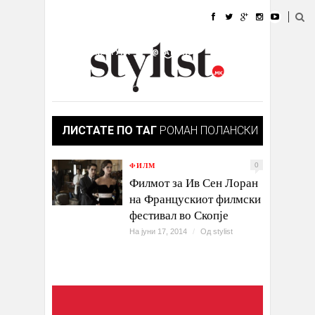
ДОМА
МОДА
СТИЛ
УБАВИНА
ЖИВОТ
КУЛТУРА
@РАБОТА
ГАЛЕРИЈА
ИЗЛОГ
КОНТАКТ
ЛИСТАТЕ ПО ТАГ
РОМАН ПОЛАНСКИ
ФИЛМ
0
Филмот за Ив Сен Лоран
на Францускиот филмски
фестивал во Скопје
На јуни 17, 2014
/
Од
stylist