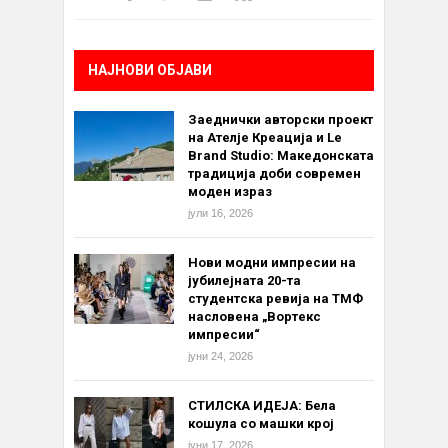
НАЈНОВИ ОБЈАВИ
Заеднички авторски проект
на Ателје Креација и Le
Brand Studio: Македонската
традиција доби современ
моден израз
јули 16, 2026
Нови модни импресии на
јубилејната 20-та
студентска ревија на ТМФ
насловена „Вортекс
импресии“
јуни 24, 2026
СТИЛСКА ИДЕЈА: Бела
кошула со машки крој
јуни 17, 2026