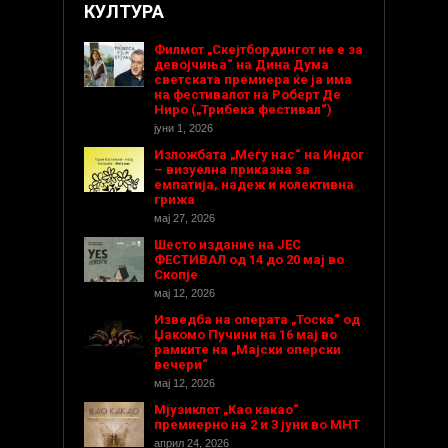
КУЛТУРА
Филмот „Скејтбордингот не е за
девојчиња“ на Дина Дума
светската премиера ќе ја има
на фестивалот на Роберт Де
Ниро („Трибека фестивал“)
јуни 1, 2026
Изложбата „Меѓу нас“ на Индог
– визуелна приказна за
емпатија, надеж и колективна
грижа
мај 27, 2026
Шесто издание на ЈЕС
ФЕСТИВАЛ од 14 до 20 мај во
Скопје
мај 12, 2026
Изведба на операта „Тоска“ од
Џакомо Пучини на 16 мај во
рамките на „Мајски оперски
вечери“
мај 12, 2026
Мјузиклот „Као какао“
премиерно на 2 и 3 јуни во МНТ
април 24, 2026