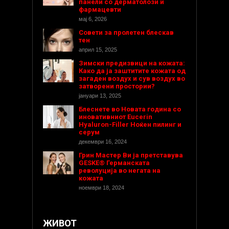
панели со дерматолози и
фармацевти
мај 6, 2026
Совети за пролетен блескав
тен
април 15, 2025
Зимски предизвици на кожата:
Како да ја заштитите кожата од
загаден воздух и сув воздух во
затворени простории?
јануари 13, 2025
Блеснете во Новата година со
иновативниот Eucerin
Hyaluron-Filler Ноќен пилинг и
серум
декември 16, 2024
Грин Мастер Ви ја претставува
GESKE® Германската
револуција во негата на
кожата
ноември 18, 2024
ЖИВОТ