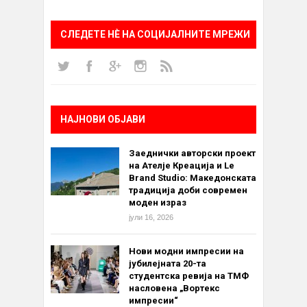
СЛЕДЕТЕ НÈ НА СОЦИЈАЛНИТЕ МРЕЖИ
НАЈНОВИ ОБЈАВИ
Заеднички авторски проект
на Ателје Креација и Le
Brand Studio: Македонската
традиција доби современ
моден израз
јули 16, 2026
Нови модни импресии на
јубилејната 20-та
студентска ревија на ТМФ
насловена „Вортекс
импресии“