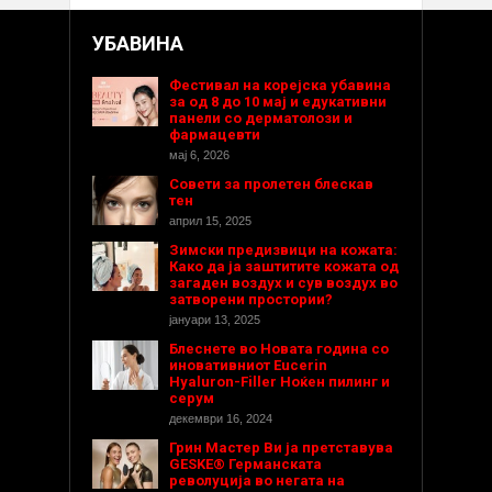
УБАВИНА
Фестивал на корејска убавина
за од 8 до 10 мај и едукативни
панели со дерматолози и
фармацевти
мај 6, 2026
Совети за пролетен блескав
тен
април 15, 2025
Зимски предизвици на кожата:
Како да ја заштитите кожата од
загаден воздух и сув воздух во
затворени простории?
јануари 13, 2025
Блеснете во Новата година со
иновативниот Eucerin
Hyaluron-Filler Ноќен пилинг и
серум
декември 16, 2024
Грин Мастер Ви ја претставува
GESKE® Германската
револуција во негата на