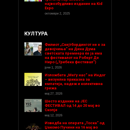
највозбудливо издание на Kid
Expo
октомври 2, 2025
КУЛТУРА
Филмот „Скејтбордингот не е за
девојчиња“ на Дина Дума
светската премиера ќе ја има
на фестивалот на Роберт Де
Ниро („Трибека фестивал“)
јуни 1, 2026
Изложбата „Меѓу нас“ на Индог
– визуелна приказна за
емпатија, надеж и колективна
грижа
мај 27, 2026
Шесто издание на ЈЕС
ФЕСТИВАЛ од 14 до 20 мај во
Скопје
мај 12, 2026
Изведба на операта „Тоска“ од
Џакомо Пучини на 16 мај во