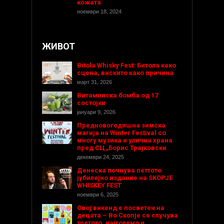
кожата
ноември 18, 2024
ЖИВОТ
Bitola Whisky Fest: Битола како
сцена, вискито како причина
март 31, 2026
Витаминска бомба од 17
состојки
јануари 9, 2026
Предновогодишнa зимска
магија на Winter Festival со
многу музика и улична храна
пред СЦ „Борис Трајковски
декември 24, 2025
Денеска почнува петтото
јубилејно издание на SKOPJE
WHISKEY FEST
ноември 6, 2025
Овој викенд е посветен на
децата – Во Скопје се случува
третото, најголемо и