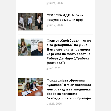
јуни 24, 2026
СТИЛСКА ИДЕЈА: Бела
кошула со машки крој
јуни 17, 2026
Филмот „Скејтбордингот не
е за девојчиња“ на Дина
Дума светската премиера
ќе ја има на фестивалот на
Роберт Де Ниро („Трибека
фестивал“)
јуни 1, 2026
Фондацијата „Фросина
Кулакова“ и МВР потпишаа
меморандум за заедничка
борба за поголема
безбедност во сообраќајот
мај 27, 2026