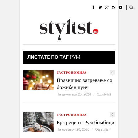
ДОМА
МОДА
СТИЛ
УБАВИНА
ЖИВОТ
КУЛТУРА
@РАБОТА
ГАЛЕРИЈА
ИЗЛОГ
КОНТАКТ
ЛИСТАТЕ ПО ТАГ
РУМ
ГАСТРОНОМИЈА
0
Празнично загревање со
божиќен пунч
На декември 25, 2024
/
Од
stylist
ГАСТРОНОМИЈА
0
Брз рецепт: Рум бомбици
На ноември 20, 2020
/
Од
stylist