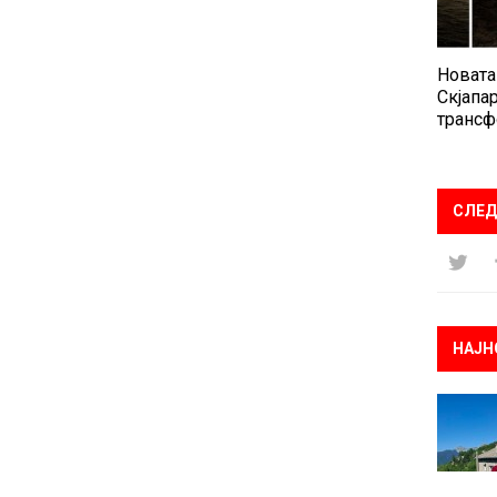
Новата
Скјапар
трансф
СЛЕД
НАЈН