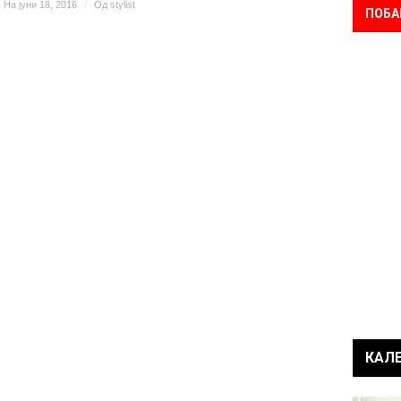
На јуни 18, 2016
/
Од
stylist
ПОБА
КАЛ