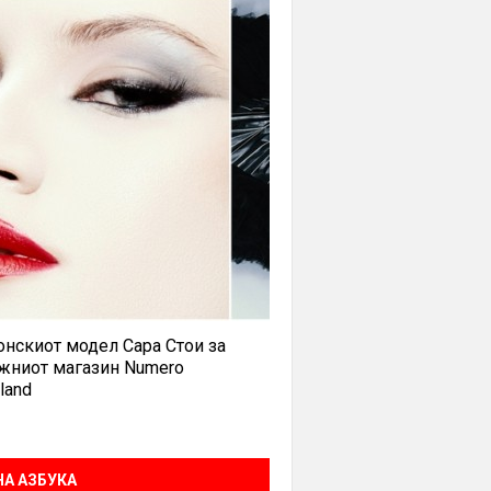
нскиот модел Сара Стои за
жниот магазин Numero
land
А АЗБУКА