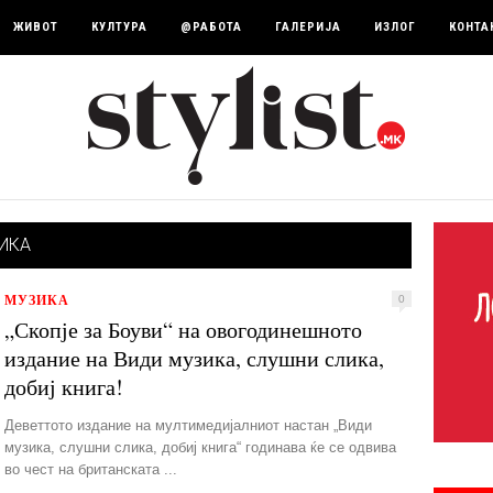
ЖИВОТ
КУЛТУРА
@РАБОТА
ГАЛЕРИЈА
ИЗЛОГ
КОНТА
ИКА
МУЗИКА
0
„Скопје за Боуви“ на овогодинешното
издание на Види музика, слушни слика,
добиј книга!
Деветтото издание на мултимедијалниот настан „Види
музика, слушни слика, добиј книга“ годинава ќе се одвива
во чест на британската ...