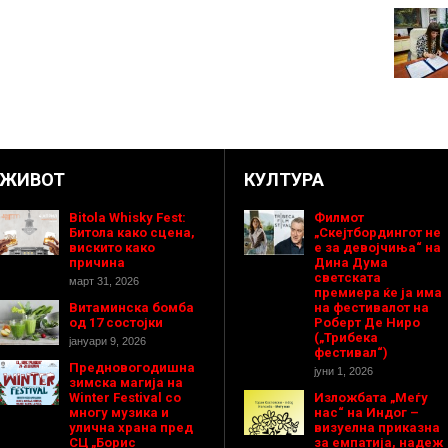
ЖИВОТ
КУЛТУРА
Bitola Whisky Fest:
Филмот
Битола како сцена,
„Скејтбордингот не
вискито како
е за девојчиња“ на
причина
Дина Дума
светската
март 31, 2026
премиера ќе ја има
Витаминска бомба
на фестивалот на
од 17 состојки
Роберт Де Ниро
(„Трибека
јануари 9, 2026
фестивал“)
Предновогодишнa
јуни 1, 2026
зимска магија на
Winter Festival со
Изложбата „Меѓу
многу музика и
нас“ на Индог –
улична храна пред
визуелна приказна
СЦ „Борис
за емпатија, надеж