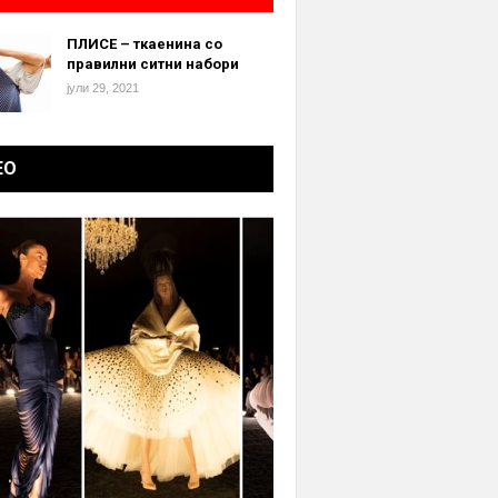
ПЛИСЕ – ткаенина со
правилни ситни набори
јули 29, 2021
ЕО