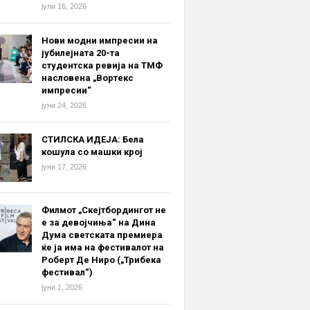
јули 16, 2026
Нови модни импресии на
јубилејната 20-та
студентска ревија на ТМФ
насловена „Вортекс
импресии“
јуни 24, 2026
СТИЛСКА ИДЕЈА: Бела
кошула со машки крој
јуни 17, 2026
Филмот „Скејтбордингот не
е за девојчиња“ на Дина
Дума светската премиера
ќе ја има на фестивалот на
Роберт Де Ниро („Трибека
фестивал“)
јуни 1, 2026