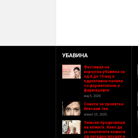
УБАВИНА
Фестивал на
корејска убавина за
од 8 до 10 мај и
едукативни панели
со дерматолози и
фармацевти
мај 6, 2026
Совети за пролетен
блескав тен
април 15, 2025
Зимски предизвици
на кожата: Како да
ја заштитите кожата
од загаден воздух и