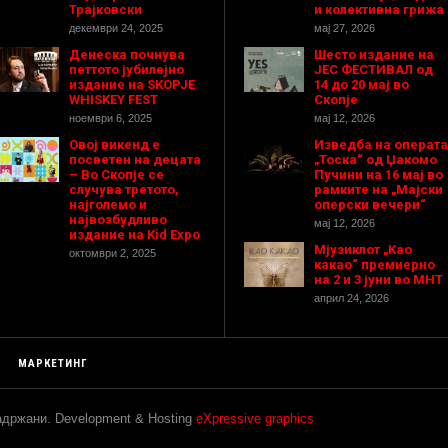
Трајковски
и колективна грижа
декември 24, 2025
мај 27, 2026
Денеска почнува
Шесто издание на
петтото јубилејно
ЈЕС ФЕСТИВАЛ од
издание на SKOPJE
14 до 20 мај во
WHISKEY FEST
Скопје
ноември 6, 2025
мај 12, 2026
Овој викенд е
Изведба на операта
посветен на децата
„Тоска“ од Џакомо
– Во Скопје се
Пучини на 16 мај во
случува третото,
рамките на „Мајски
најголемо и
оперски вечери“
највозбудливо
мај 12, 2026
издание на Kid Expo
Мјузиклот „Као
октомври 2, 2025
какао“ премиерно
на 2 и 3 јуни во МНТ
април 24, 2026
МАРКЕТИНГ
задржани. Development & Hosting
eXpressive graphics