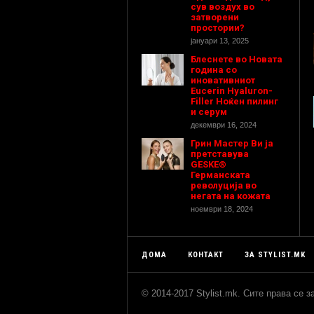
сув воздух во
затворени
простории?
јануари 13, 2025
Блеснете во Новата
година со
иновативниот
Eucerin Hyaluron-
Filler Ноќен пилинг
и серум
декември 16, 2024
Грин Мастер Ви ја
претставува
GESKE®
Германската
револуција во
негата на кожата
ноември 18, 2024
ДОМА
КОНТАКТ
ЗА STYLIST.MK
© 2014-2017 Stylist.mk. Сите права се 