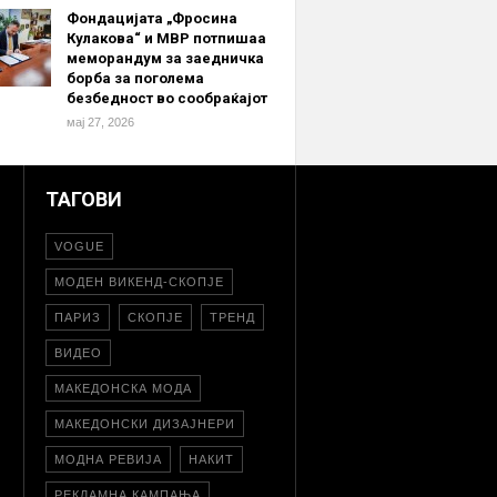
Фондацијата „Фросина
Кулакова“ и МВР потпишаа
меморандум за заедничка
борба за поголема
безбедност во сообраќајот
мај 27, 2026
ТАГОВИ
VOGUE
МОДЕН ВИКЕНД-СКОПЈЕ
ПАРИЗ
СКОПЈЕ
ТРЕНД
ВИДЕО
МАКЕДОНСКА МОДА
МАКЕДОНСКИ ДИЗАЈНЕРИ
МОДНА РЕВИЈА
НАКИТ
РЕКЛАМНА КАМПАЊА