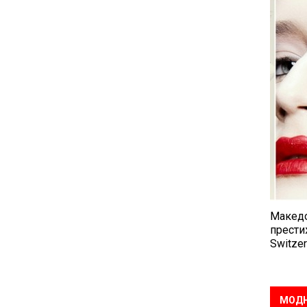
Македо
прести
Switzer
МОДН