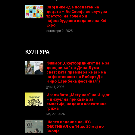
Овој викенд е посветен на
децата – Во Скопје се случува
третото, најголемо и
највозбудливо издание на Kid
Expo
октомври 2, 2025
КУЛТУРА
Филмот „Скејтбордингот не е за
девојчиња“ на Дина Дума
светската премиера ќе ја има
на фестивалот на Роберт Де
Ниро („Трибека фестивал“)
јуни 1, 2026
Изложбата „Меѓу нас“ на Индог
– визуелна приказна за
емпатија, надеж и колективна
грижа
мај 27, 2026
Шесто издание на ЈЕС
ФЕСТИВАЛ од 14 до 20 мај во
Скопје