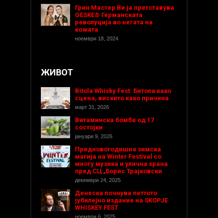
Грин Мастер Ви ја претставува
GESKE® Германската
револуција во негата на
кожата
ноември 18, 2024
ЖИВОТ
Bitola Whisky Fest: Битола како
сцена, вискито како причина
март 31, 2026
Витаминска бомба од 17
состојки
јануари 9, 2026
Предновогодишнa зимска
магија на Winter Festival со
многу музика и улична храна
пред СЦ „Борис Трајковски
декември 24, 2025
Денеска почнува петтото
јубилејно издание на SKOPJE
WHISKEY FEST
ноември 6, 2025