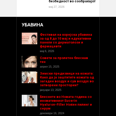
безбедност во сообраќајот
мај 27, 2026
УБАВИНА
Фестивал на корејска убавина
за од 8 до 10 мај и едукативни
панели со дерматолози и
фармацевти
мај 6, 2026
Совети за пролетен блескав
тен
април 15, 2025
Зимски предизвици на кожата:
Како да ја заштитите кожата од
загаден воздух и сув воздух во
затворени простории?
јануари 13, 2025
Блеснете во Новата година со
иновативниот Eucerin
Hyaluron-Filler Ноќен пилинг и
серум
декември 16, 2024