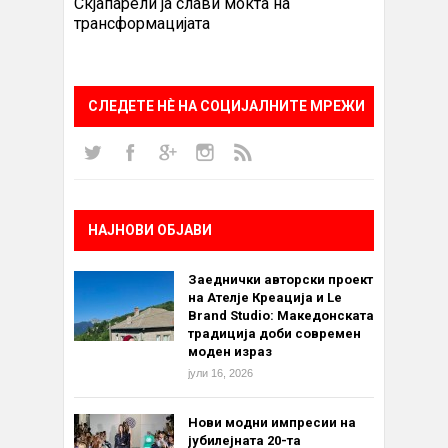
Скјапарели ја слави моќта на
трансформацијата
СЛЕДЕТЕ НÈ НА СОЦИЈАЛНИТЕ МРЕЖИ
НАЈНОВИ ОБЈАВИ
Заеднички авторски проект
на Ателје Креација и Le
Brand Studio: Македонската
традиција доби современ
моден израз
јули 16, 2026
Нови модни импресии на
јубилејната 20-та