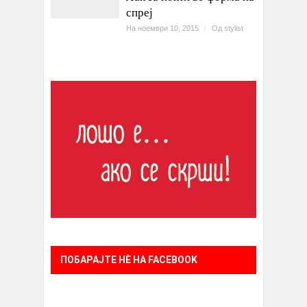
спреј
На ноември 10, 2015
/
Од
stylist
ПОБАРАЈТЕ НÈ НА FACEBOOK