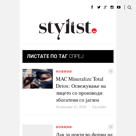
ДОМА
МОДА
СТИЛ
УБАВИНА
ЖИВОТ
КУЛТУРА
@РАБОТА
ГАЛЕРИЈА
ИЗЛОГ
КОНТАКТ
ЛИСТАТЕ ПО ТАГ
СПРЕЈ
НОВИНИ
0
MAC Mineralize Total
Detox: Освежување на
лицето со производи
збогатени со јаглен
На јануари 12, 2018
/
Од
stylist
НОВИНИ
0
Лак за нокти во форма на