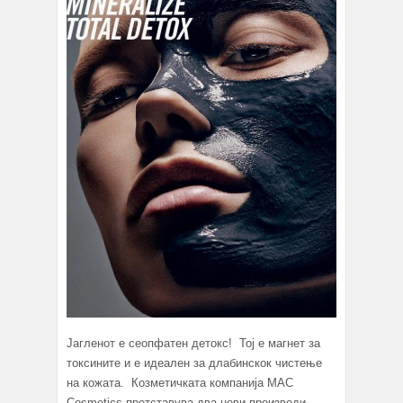
Јагленот е сеопфатен детокс! Тој е магнет за
токсините и е идеален за длабинскок чистење
на кожата. Козметичката компанија MAC
Cosmetics претставува два нови производи