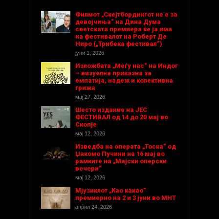
Филмот „Скејтбордингот не е за
девојчиња“ на Дина Дума
светската премиера ќе ја има
на фестивалот на Роберт Де
Ниро („Трибека фестивал“)
јуни 1, 2026
Изложбата „Меѓу нас“ на Индог
– визуелна приказна за
емпатија, надеж и колективна
грижа
мај 27, 2026
Шесто издание на ЈЕС
ФЕСТИВАЛ од 14 до 20 мај во
Скопје
мај 12, 2026
Изведба на операта „Тоска“ од
Џакомо Пучини на 16 мај во
рамките на „Мајски оперски
вечери“
мај 12, 2026
Мјузиклот „Као какао“
премиерно на 2 и 3 јуни во МНТ
април 24, 2026