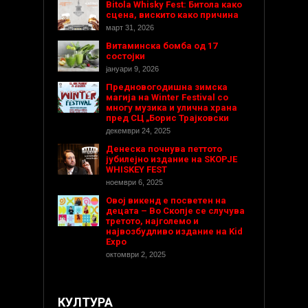
Bitola Whisky Fest: Битола како
сцена, вискито како причина
март 31, 2026
Витаминска бомба од 17
состојки
јануари 9, 2026
Предновогодишнa зимска
магија на Winter Festival со
многу музика и улична храна
пред СЦ „Борис Трајковски
декември 24, 2025
Денеска почнува петтото
јубилејно издание на SKOPJE
WHISKEY FEST
ноември 6, 2025
Овој викенд е посветен на
децата – Во Скопје се случува
третото, најголемо и
највозбудливо издание на Kid
Expo
октомври 2, 2025
КУЛТУРА