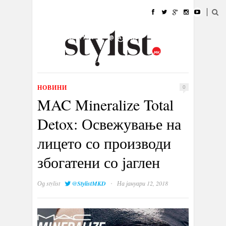
ДОМА
МОДА
СТИЛ
УБАВИНА
ЖИВОТ
КУЛТУРА
@РАБОТА
ГАЛЕРИЈА
ИЗЛОГ
КОНТАКТ
НОВИНИ
0
MAC Mineralize Total
Detox: Освежување на
лицето со производи
збогатени со јаглен
·
Од
stylist
@StylistMKD
На јануари 12, 2018