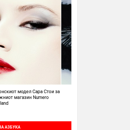
нскиот модел Сара Стои за
жниот магазин Numero
land
А АЗБУКА