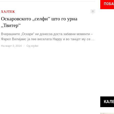
ПОБА
ХАЈТЕК
0
Оскаровското „селфи“ што го урна
„Твитер“
Вчерашните „Оскари“ ни донесоа доста забавни моменти –
Фарел Вилијамс ја пее веселата Happy и во танцот му се ...
На март 3, 2014
/
Од
stylist
КАЛ