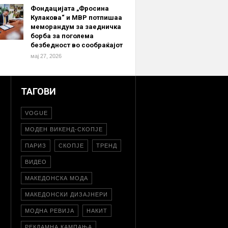
Фондацијата „Фросина
Кулакова“ и МВР потпишаа
меморандум за заедничка
борба за поголема
безбедност во сообраќајот
мај 27, 2026
ТАГОВИ
VOGUE
МОДЕН ВИКЕНД-СКОПЈЕ
ПАРИЗ
СКОПЈЕ
ТРЕНД
ВИДЕО
МАКЕДОНСКА МОДА
МАКЕДОНСКИ ДИЗАЈНЕРИ
МОДНА РЕВИЈА
НАКИТ
РЕКЛАМНА КАМПАЊА