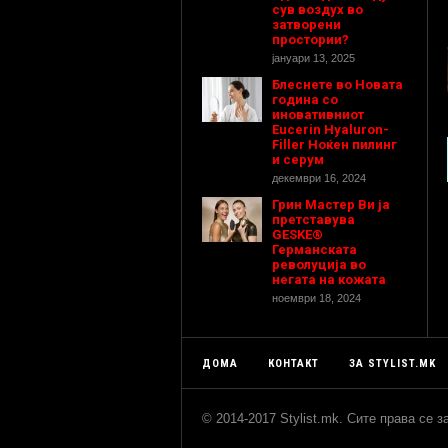
сув воздух во
затворени
простории?
јануари 13, 2025
Блеснете во Новата
година со
иновативниот
Eucerin Hyaluron-
Filler Ноќен пилинг
и серум
декември 16, 2024
Грин Мастер Ви ја
претставува
GESKE®
Германската
револуција во
негата на кожата
ноември 18, 2024
ДОМА
КОНТАКТ
ЗА STYLIST.MK
© 2014-2017 Stylist.mk. Сите права се 