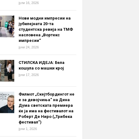
јули 16, 2026
Нови модни импресии на
јубилејната 20-та
студентска ревија на ТМФ
насловена „Вортекс
импресии“
јуни 24, 2026
СТИЛСКА ИДЕЈА: Бела
кошула со машки крој
јуни 17, 2026
Филмот „Скејтбордингот не
е за девојчиња“ на Дина
Дума светската премиера
ќе ја има на фестивалот на
Роберт Де Ниро („Трибека
фестивал“)
јуни 1, 2026