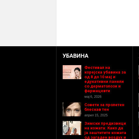
УБАВИНА
Фестивал на
корејска убавина за
од 8 до 10 мај и
едукативни панели
со дерматолози и
фармацевти
мај 6, 2026
Совети за пролетен
блескав тен
април 15, 2025
Зимски предизвици
на кожата: Како да
ја заштитите кожата
од загаден воздух и