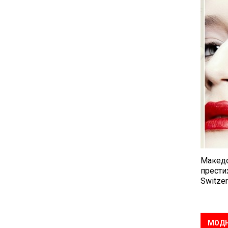
Македо
прести
Switzer
МОДН