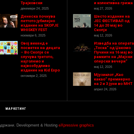
Трајковски
и колективна грижа
декември 24, 2025
мај 27, 2026
Денеска почнува
Шесто издание на
петтото јубилејно
ЈЕС ФЕСТИВАЛ од
издание на SKOPJE
14 до 20 мај во
WHISKEY FEST
Скопје
ноември 6, 2025
мај 12, 2026
Овој викенд е
Изведба на операта
посветен на децата
„Тоска“ од Џакомо
– Во Скопје се
Пучини на 16 мај во
случува третото,
рамките на „Мајски
најголемо и
оперски вечери“
највозбудливо
мај 12, 2026
издание на Kid Expo
Мјузиклот „Као
октомври 2, 2025
какао“ премиерно
на 2 и 3 јуни во МНТ
април 24, 2026
МАРКЕТИНГ
задржани. Development & Hosting
eXpressive graphics