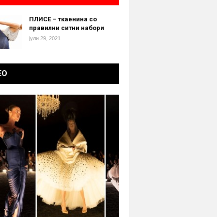
ПЛИСЕ – ткаенина со
правилни ситни набори
јули 29, 2021
ЕО