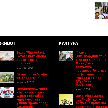
ЖИВОТ
КУЛТУРА
Bitola Whisky Fest:
Филмот
Битола како сцена,
„Скејтбордингот не
вискито како
е за девојчиња“ на
причина
Дина Дума
светската
март 31, 2026
премиера ќе ја има
Витаминска бомба
на фестивалот на
од 17 состојки
Роберт Де Ниро
(„Трибека
јануари 9, 2026
фестивал“)
Предновогодишнa
јуни 1, 2026
зимска магија на
Winter Festival со
Изложбата „Меѓу
многу музика и
нас“ на Индог –
улична храна пред
визуелна приказна
СЦ „Борис
за емпатија, надеж