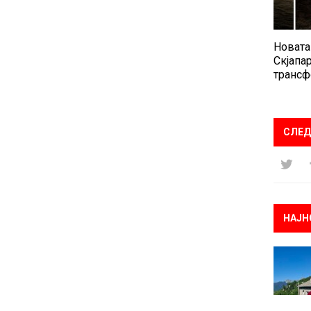
Новата
Скјапар
трансф
СЛЕД
НАЈН