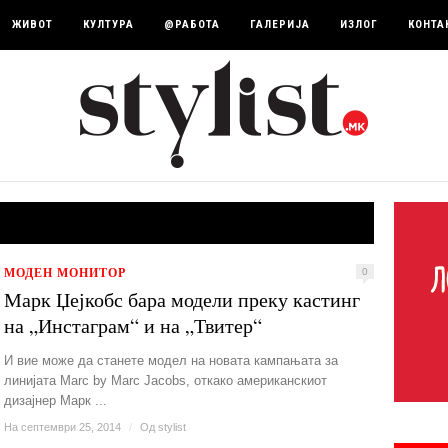
ЖИВОТ
КУЛТУРА
@РАБОТА
ГАЛЕРИЈА
ИЗЛОГ
КОНТА
МОДЕН МОНИТОР
0
Марк Џејкобс бара модели преку кастинг
на „Инстаграм“ и на „Твитер“
И вие може да станете модел на новата кампањата за
линијата Marc by Marc Jacobs, откако американскиот
дизајнер Марк ...
На септември 25, 2014
/
Од
stylist