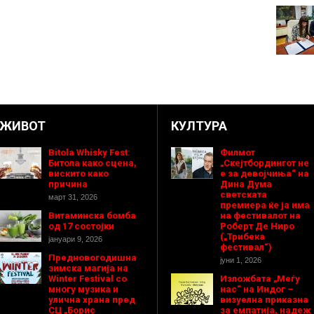
ЖИВОТ
КУЛТУРА
Bitola Whisky Fest:
Филмот
Битола како сцена,
„Скејтбордингот не
вискито како
е за девојчиња“ на
причина
Дина Дума
светската
март 31, 2026
премиера ќе ја има
Витаминска бомба
на фестивалот на
од 17 состојки
Роберт Де Ниро
(„Трибека
јануари 9, 2026
фестивал“)
Предновогодишнa
јуни 1, 2026
зимска магија на
Winter Festival со
Изложбата „Меѓу
многу музика и
нас“ на Индог –
улична храна пред
визуелна приказна
СЦ „Борис
за емпатија, надеж