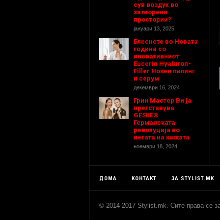
сув воздух во
затворени
простории?
јануари 13, 2025
Блеснете во Новата
година со
иновативниот
Eucerin Hyaluron-
Filler Ноќен пилинг
и серум
декември 16, 2024
Грин Мастер Ви ја
претставува
GESKE®
Германската
револуција во
негата на кожата
ноември 18, 2024
ДОМА
КОНТАКТ
ЗА STYLIST.MK
© 2014-2017 Stylist.mk. Сите права се 