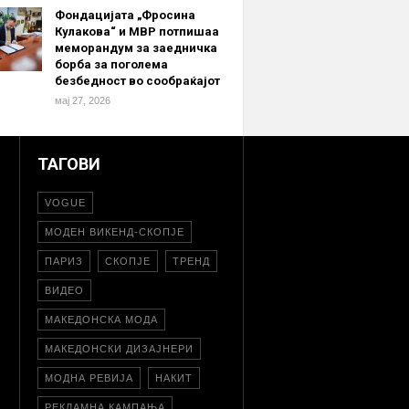
Фондацијата „Фросина
Кулакова“ и МВР потпишаа
меморандум за заедничка
борба за поголема
безбедност во сообраќајот
мај 27, 2026
ТАГОВИ
VOGUE
МОДЕН ВИКЕНД-СКОПЈЕ
ПАРИЗ
СКОПЈЕ
ТРЕНД
ВИДЕО
МАКЕДОНСКА МОДА
МАКЕДОНСКИ ДИЗАЈНЕРИ
МОДНА РЕВИЈА
НАКИТ
РЕКЛАМНА КАМПАЊА