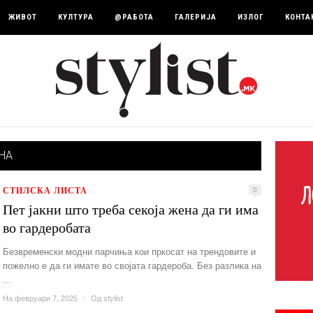
ЖИВОТ
КУЛТУРА
@РАБОТА
ГАЛЕРИЈА
ИЗЛОГ
КОНТА
НА
СТИЛСКА ЛИСТА
0
Пет јакни што треба секоја жена да ги има
во гардеробата
Безвременски модни парчиња кои пркосат на трендовите и
пожелнo е да ги имате во својата гардероба. Без разлика на
...
На февруари 7, 2025
/
Од
stylist