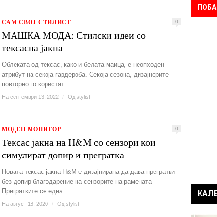
ПОБА
САМ СВОЈ СТИЛИСТ
0
МАШКА МОДА: Стилски идеи со
тексасна јакна
Облеката од тексас, како и белата маица, е неопходен
атрибут на секоја гардероба. Секоја сезона, дизајнерите
повторно го користат ...
На септември 13, 2022
/
Од
stylist
МОДЕН МОНИТОР
0
Тексас јакна на H&M со сензори кои
симулират допир и прегратка
Новата тексас јакна H&M е дизајнирана да дава прегратки
без допир благодарение на сензорите на рамената
Прегратките се една ...
КАЛ
На август 18, 2020
/
Од
stylist