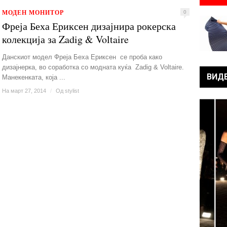
МОДЕН МОНИТОР
0
Фреја Беха Ериксен дизајнира рокерска
колекција за Zadig & Voltaire
Данскиот модел Фреја Беха Ериксен се проба како
дизајнерка, во соработка со модната куќа Zadig & Voltaire.
ВИД
Манекенката, која ...
На март 27, 2014
/
Од
stylist