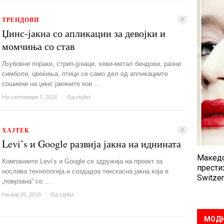
ТРЕНДОВИ
0
Џинс-јакна со апликации за девојки и
момчиња со став
Љубовни пораки, стрип-јунаци, хеви-метал бендови, разни
симболи, цвеќиња, птици се само дел од апликациите
сошиени на џинс јакините кои ...
На септември 7, 2016
/
Од
stylist
ХАЈТЕК
0
Levi’s и Google развија јакна на иднината
Македо
Компаниите Levi’s и Google се здружија на проект за
прести
нослива технологија и создадоа текскасна јакна која е
Switzer
„поврзана“ со ...
На мај 26, 2016
/
Од
stylist
МОДН