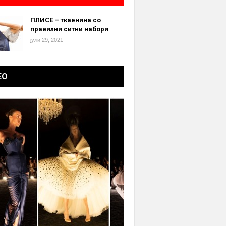
ПЛИСЕ – ткаенина со
правилни ситни набори
јули 29, 2021
ЕО