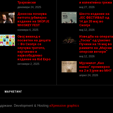
Трајковски
и колективна грижа
декември 24, 2025
мај 27, 2026
Денеска почнува
Шесто издание на
петтото јубилејно
ЈЕС ФЕСТИВАЛ од
издание на SKOPJE
14 до 20 мај во
WHISKEY FEST
Скопје
ноември 6, 2025
мај 12, 2026
Овој викенд е
Изведба на операта
посветен на децата
„Тоска“ од Џакомо
– Во Скопје се
Пучини на 16 мај во
случува третото,
рамките на „Мајски
најголемо и
оперски вечери“
највозбудливо
мај 12, 2026
издание на Kid Expo
Мјузиклот „Као
октомври 2, 2025
какао“ премиерно
на 2 и 3 јуни во МНТ
април 24, 2026
МАРКЕТИНГ
задржани. Development & Hosting
eXpressive graphics