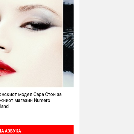
нскиот модел Сара Стои за
жниот магазин Numero
land
А АЗБУКА