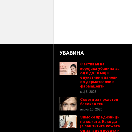
УБАВИНА
Фестивал на
корејска убавина за
од 8 до 10 мај и
едукативни панели
со дерматолози и
фармацевти
мај 6, 2026
Совети за пролетен
блескав тен
април 15, 2025
Зимски предизвици
на кожата: Како да
ја заштитите кожата
од загаден воздух и