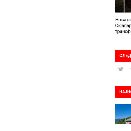
Новата
Скјапар
трансф
СЛЕД
НАЈН