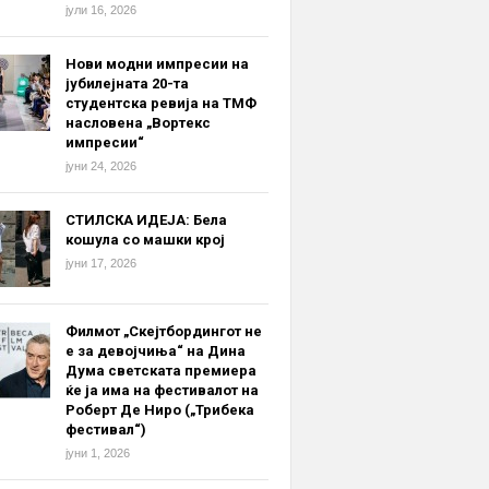
јули 16, 2026
Нови модни импресии на
јубилејната 20-та
студентска ревија на ТМФ
насловена „Вортекс
импресии“
јуни 24, 2026
СТИЛСКА ИДЕЈА: Бела
кошула со машки крој
јуни 17, 2026
Филмот „Скејтбордингот не
е за девојчиња“ на Дина
Дума светската премиера
ќе ја има на фестивалот на
Роберт Де Ниро („Трибека
фестивал“)
јуни 1, 2026