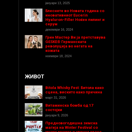
јануари 13, 2025
Блеснете во Новата година со
иновативниот Eucerin
Hyaluron-Filler Ноќен пилинг и
серум
декември 16, 2024
Грин Мастер Ви ја претставува
GESKE® Германската
револуција во негата на
кожата
ноември 18, 2024
ЖИВОТ
Bitola Whisky Fest: Битола како
сцена, вискито како причина
март 31, 2026
Витаминска бомба од 17
состојки
јануари 9, 2026
Предновогодишнa зимска
магија на Winter Festival со
многу музика и улична храна