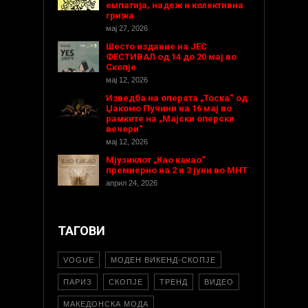
емпатија, надеж и колективна
грижа
мај 27, 2026
Шесто издание на ЈЕС
ФЕСТИВАЛ од 14 до 20 мај во
Скопје
мај 12, 2026
Изведба на операта „Тоска“ од
Џакомо Пучини на 16 мај во
рамките на „Мајски оперски
вечери“
мај 12, 2026
Мјузиклот „Као какао“
премиерно на 2 и 3 јуни во МНТ
април 24, 2026
ТАГОВИ
VOGUE
МОДЕН ВИКЕНД-СКОПЈЕ
ПАРИЗ
СКОПЈЕ
ТРЕНД
ВИДЕО
МАКЕДОНСКА МОДА