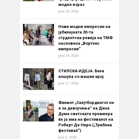
моден израз
јули 16, 2026
Нови модни импресии на
јубилејната 20-та
студентска ревија на ТМФ
насловена „Вортекс
импресии“
јуни 24, 2026
СТИЛСКА ИДЕЈА: Бела
кошула со машки крој
јуни 17, 2026
Филмот „Скејтбордингот не
е за девојчиња“ на Дина
Дума светската премиера
ќе ја има на фестивалот на
Роберт Де Ниро („Трибека
фестивал“)
јуни 1, 2026