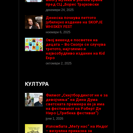
пред СЦ „Борис Трајковски
декември 24, 2025
Денеска почнува петтото
јубилејно издание на SKOPJE
WHISKEY FEST
ноември 6, 2025
Овој викенд е посветен на
децата – Во Скопје се случува
третото, најголемо и
највозбудливо издание на Kid
Expo
октомври 2, 2025
КУЛТУРА
Филмот „Скејтбордингот не е за
девојчиња“ на Дина Дума
светската премиера ќе ја има
на фестивалот на Роберт Де
Ниро („Трибека фестивал“)
јуни 1, 2026
Изложбата „Меѓу нас“ на Индог
– визуелна приказна за