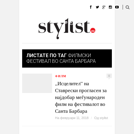
ДОМА
МОДА
СТИЛ
УБАВИНА
ЖИВОТ
КУЛТУРА
@РАБОТА
ГАЛЕРИЈА
ИЗЛОГ
КОНТАКТ
ЛИСТАТЕ ПО ТАГ
ФИЛМСКИ
ФЕСТИВАЛ ВО САНТА БАРБАРА
ФИЛМ
0
„Исцелител“ на
Ставрески прогласен за
најдобар меѓународен
филм на фестивалот во
Санта Барбара
На февруари 11, 2018
/
Од
stylist