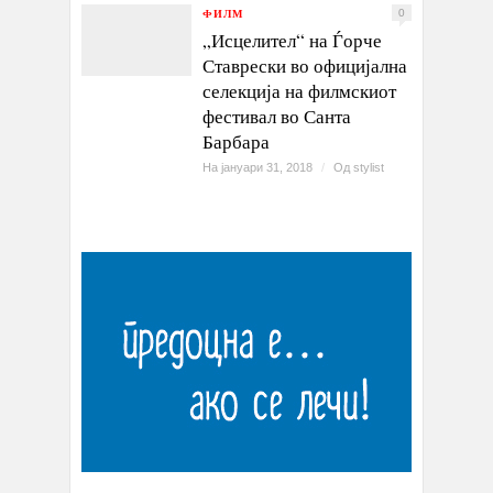
ФИЛМ
0
„Исцелител“ на Ѓорче
Ставрески во официјална
селекција на филмскиот
фестивал во Санта
Барбара
На јануари 31, 2018
/
Од
stylist