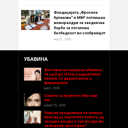
Фондацијата „Фросина
Кулакова“ и МВР потпишаа
меморандум за заедничка
борба за поголема
безбедност во сообраќајот
мај 27, 2026
УБАВИНА
Фестивал на корејска убавина
за од 8 до 10 мај и едукативни
панели со дерматолози и
фармацевти
мај 6, 2026
Совети за пролетен блескав
тен
април 15, 2025
Зимски предизвици на кожата:
Како да ја заштитите кожата од
загаден воздух и сув воздух во
затворени простории?