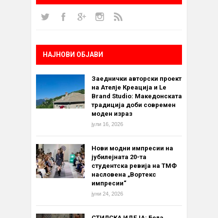
НАЈНОВИ ОБЈАВИ
Заеднички авторски проект
на Ателје Креација и Le
Brand Studio: Македонската
традиција доби современ
моден израз
јули 16, 2026
Нови модни импресии на
јубилејната 20-та
студентска ревија на ТМФ
насловена „Вортекс
импресии“
јуни 24, 2026
СТИЛСКА ИДЕЈА: Бела