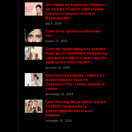
Фестивал на корејска убавина
за од 8 до 10 мај и едукативни
панели со дерматолози и
фармацевти
мај 6, 2026
Совети за пролетен блескав
тен
април 15, 2025
Зимски предизвици на кожата:
Како да ја заштитите кожата од
загаден воздух и сув воздух во
затворени простории?
јануари 13, 2025
Блеснете во Новата година со
иновативниот Eucerin
Hyaluron-Filler Ноќен пилинг и
серум
декември 16, 2024
Грин Мастер Ви ја претставува
GESKE® Германската
револуција во негата на
кожата
ноември 18, 2024