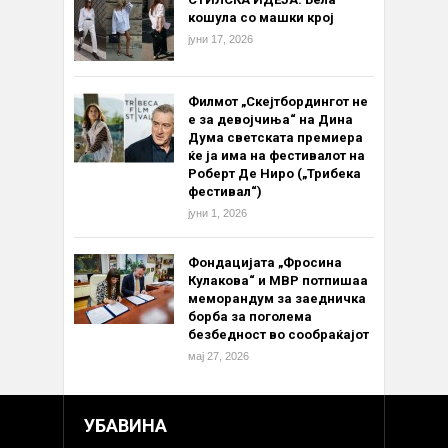
кошула со машки крој
јуни 17, 2026
Филмот „Скејтбордингот не
е за девојчиња“ на Дина
Дума светската премиера
ќе ја има на фестивалот на
Роберт Де Ниро („Трибека
фестивал“)
јуни 1, 2026
Фондацијата „Фросина
Кулакова“ и МВР потпишаа
меморандум за заедничка
борба за поголема
безбедност во сообраќајот
мај 27, 2026
УБАВИНА