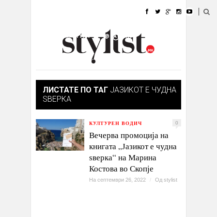
ДОМА
МОДА
СТИЛ
УБАВИНА
ЖИВОТ
КУЛТУРА
@РАБОТА
ГАЛЕРИЈА
ИЗЛОГ
КОНТАКТ
ЛИСТАТЕ ПО ТАГ
ЈАЗИКОТ Е ЧУДНА
ЅВЕРКА
КУЛТУРЕН ВОДИЧ
0
Вечерва промоција на
книгата „Јазикот е чудна
ѕверка“ на Марина
Костова во Скопје
На септември 26, 2022
/
Од
stylist