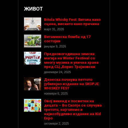
ЖИВОТ
Bitola Whisky Fest: Битола како
сцена, вискито како причина
март 31, 2026
Витаминска бомба од 17
состојки
јануари 9, 2026
Предновогодишнa зимска
магија на Winter Festival со
многу музика и улична храна
пред СЦ „Борис Трајковски
декември 24, 2025
Денеска почнува петтото
јубилејно издание на SKOPJE
WHISKEY FEST
ноември 6, 2025
Овој викенд е посветен на
децата – Во Скопје се случува
третото, најголемо и
највозбудливо издание на Kid
Expo
октомври 2, 2025