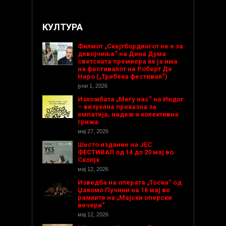
КУЛТУРА
Филмот „Скејтбордингот не е за
девојчиња“ на Дина Дума
светската премиера ќе ја има
на фестивалот на Роберт Де
Ниро („Трибека фестивал“)
јуни 1, 2026
Изложбата „Меѓу нас“ на Индог
– визуелна приказна за
емпатија, надеж и колективна
грижа
мај 27, 2026
Шесто издание на ЈЕС
ФЕСТИВАЛ од 14 до 20 мај во
Скопје
мај 12, 2026
Изведба на операта „Тоска“ од
Џакомо Пучини на 16 мај во
рамките на „Мајски оперски
вечери“
мај 12, 2026