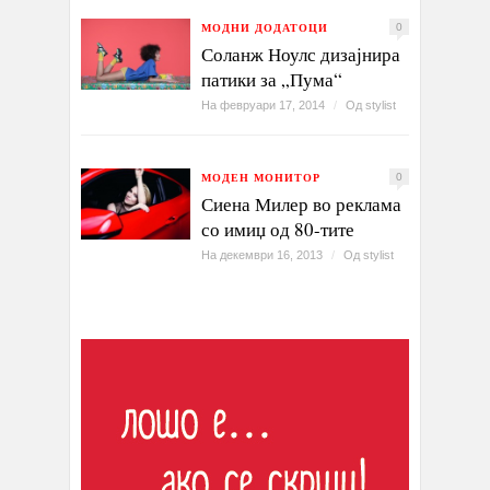
МОДНИ ДОДАТОЦИ
0
Соланж Ноулс дизајнира
патики за „Пума“
На февруари 17, 2014
/
Од
stylist
МОДЕН МОНИТОР
0
Сиена Милер во реклама
со имиџ од 80-тите
На декември 16, 2013
/
Од
stylist