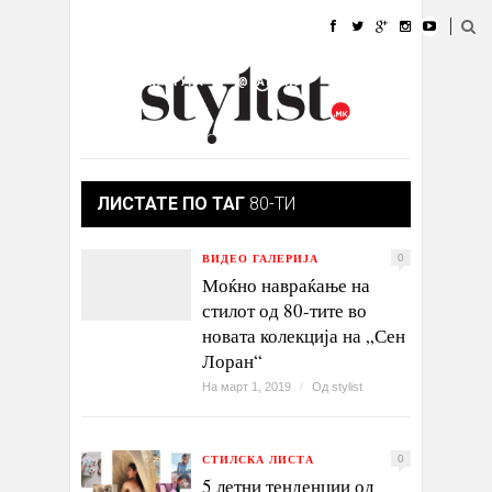
ДОМА
МОДА
СТИЛ
УБАВИНА
ЖИВОТ
КУЛТУРА
@РАБОТА
ГАЛЕРИЈА
ИЗЛОГ
КОНТАКТ
ЛИСТАТЕ ПО ТАГ
80-ТИ
ВИДЕО ГАЛЕРИЈА
0
Моќно навраќање на
стилот од 80-тите во
новата колекција на „Сен
Лоран“
На март 1, 2019
/
Од
stylist
СТИЛСКА ЛИСТА
0
5 летни тенденции од