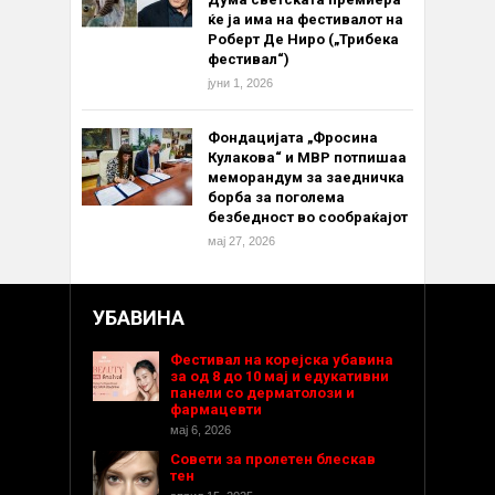
ќе ја има на фестивалот на
Роберт Де Ниро („Трибека
фестивал“)
јуни 1, 2026
Фондацијата „Фросина
Кулакова“ и МВР потпишаа
меморандум за заедничка
борба за поголема
безбедност во сообраќајот
мај 27, 2026
УБАВИНА
Фестивал на корејска убавина
за од 8 до 10 мај и едукативни
панели со дерматолози и
фармацевти
мај 6, 2026
Совети за пролетен блескав
тен