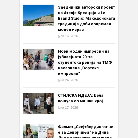
Заеднички авторски проект
на Ателје Креација и Le
Brand Studio: Македонската
традиција доби современ
моден израз
јули 16, 2026
Нови модни импресии на
јубилејната 20-та
студентска ревија на ТМФ
насловена „Вортекс
импресии“
јуни 24, 2026
СТИЛСКА ИДЕЈА: Бела
кошула со машки крој
јуни 17, 2026
Филмот „Скејтбордингот не
е за девојчиња“ на Дина
Дума светската премиера