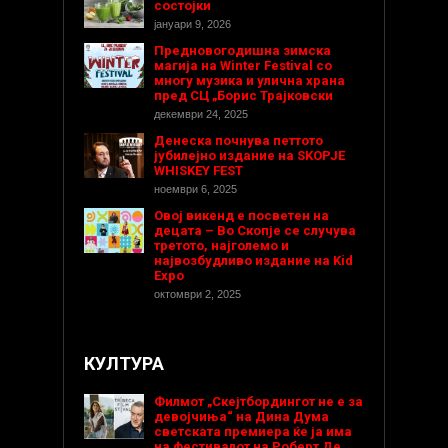
состојки
јануари 9, 2026
Предновогодишнa зимска
магија на Winter Festival со
многу музика и улична храна
пред СЦ „Борис Трајковски
декември 24, 2025
Денеска почнува петтото
јубилејно издание на SKOPJE
WHISKEY FEST
ноември 6, 2025
Овој викенд е посветен на
децата – Во Скопје се случува
третото, најголемо и
највозбудливо издание на Kid
Expo
октомври 2, 2025
КУЛТУРА
Филмот „Скејтбордингот не е за
девојчиња“ на Дина Дума
светската премиера ќе ја има
на фестивалот на Роберт Де