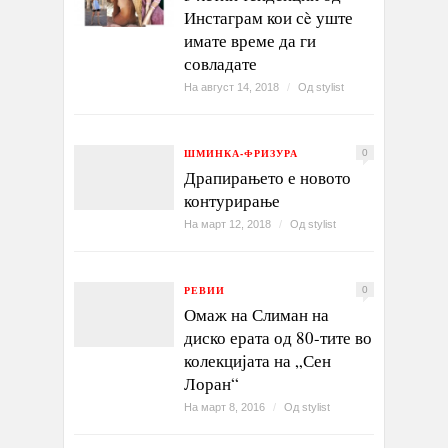
Инстаграм кои сè уште
имате време да ги
совладате
На август 14, 2018
/
Од
stylist
ШМИНКА-ФРИЗУРА
0
Драпирањето е новото
контурирање
На март 12, 2018
/
Од
stylist
РЕВИИ
0
Омаж на Слиман на
диско ерата од 80-тите во
колекцијата на „Сен
Лоран“
На март 8, 2016
/
Од
stylist