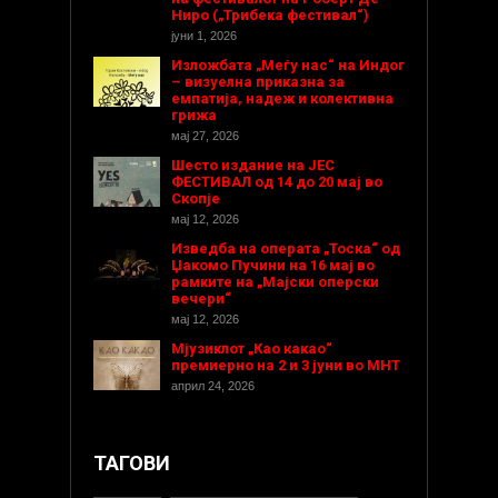
Ниро („Трибека фестивал“)
јуни 1, 2026
Изложбата „Меѓу нас“ на Индог
– визуелна приказна за
емпатија, надеж и колективна
грижа
мај 27, 2026
Шесто издание на ЈЕС
ФЕСТИВАЛ од 14 до 20 мај во
Скопје
мај 12, 2026
Изведба на операта „Тоска“ од
Џакомо Пучини на 16 мај во
рамките на „Мајски оперски
вечери“
мај 12, 2026
Мјузиклот „Као какао“
премиерно на 2 и 3 јуни во МНТ
април 24, 2026
ТАГОВИ