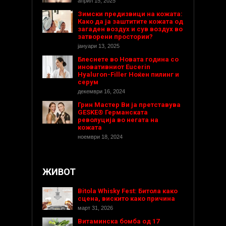
април 15, 2025
Зимски предизвици на кожата:
Како да ја заштитите кожата од
загаден воздух и сув воздух во
затворени простории?
јануари 13, 2025
Блеснете во Новата година со
иновативниот Eucerin
Hyaluron-Filler Ноќен пилинг и
серум
декември 16, 2024
Грин Мастер Ви ја претставува
GESKE® Германската
револуција во негата на
кожата
ноември 18, 2024
ЖИВОТ
Bitola Whisky Fest: Битола како
сцена, вискито како причина
март 31, 2026
Витаминска бомба од 17