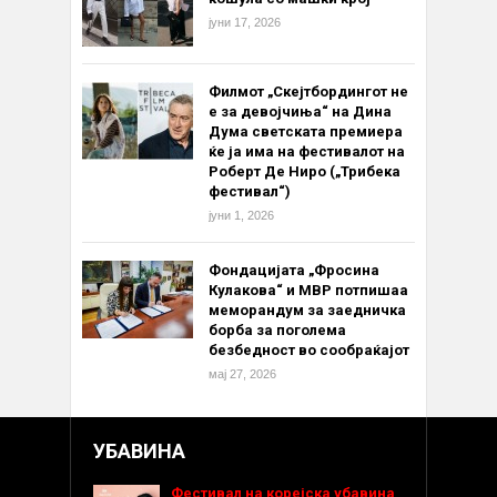
јуни 17, 2026
Филмот „Скејтбордингот не
е за девојчиња“ на Дина
Дума светската премиера
ќе ја има на фестивалот на
Роберт Де Ниро („Трибека
фестивал“)
јуни 1, 2026
Фондацијата „Фросина
Кулакова“ и МВР потпишаа
меморандум за заедничка
борба за поголема
безбедност во сообраќајот
мај 27, 2026
УБАВИНА
Фестивал на корејска убавина