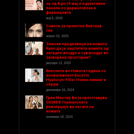
за од 8 до 10 мај и едукативни
панели со дерматолози и
фармацевти
мај 6, 2026
Совети за пролетен блескав
тен
април 15, 2025
Зимски предизвици на кожата:
Како да ја заштитите кожата од
загаден воздух и сув воздух во
затворени простории?
јануари 13, 2025
Блеснете во Новата година со
иновативниот Eucerin
Hyaluron-Filler Ноќен пилинг и
серум
декември 16, 2024
Грин Мастер Ви ја претставува
GESKE® Германската
револуција во негата на
кожата
ноември 18, 2024