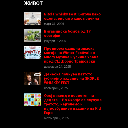
ЖИВОТ
Bitola Whisky Fest: Битола како
сцена, вискито како причина
март 31, 2026
Витаминска бомба од 17
состојки
јануари 9, 2026
Предновогодишнa зимска
магија на Winter Festival со
многу музика и улична храна
пред СЦ „Борис Трајковски
декември 24, 2025
Денеска почнува петтото
јубилејно издание на SKOPJE
WHISKEY FEST
ноември 6, 2025
Овој викенд е посветен на
децата – Во Скопје се случува
третото, најголемо и
највозбудливо издание на Kid
Expo
октомври 2, 2025