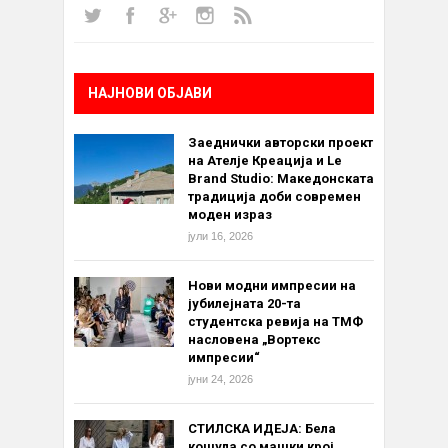
НАЈНОВИ ОБЈАВИ
Заеднички авторски проект
на Ателје Креација и Le
Brand Studio: Македонската
традиција доби современ
моден израз
јули 16, 2026
Нови модни импресии на
јубилејната 20-та
студентска ревија на ТМФ
насловена „Вортекс
импресии“
јуни 24, 2026
СТИЛСКА ИДЕЈА: Бела
кошула со машки крој