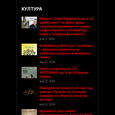
КУЛТУРА
Филмот „Скејтбордингот не е за
девојчиња“ на Дина Дума
светската премиера ќе ја има
на фестивалот на Роберт Де
Ниро („Трибека фестивал“)
јуни 1, 2026
Изложбата „Меѓу нас“ на Индог
– визуелна приказна за
емпатија, надеж и колективна
грижа
мај 27, 2026
Шесто издание на ЈЕС
ФЕСТИВАЛ од 14 до 20 мај во
Скопје
мај 12, 2026
Изведба на операта „Тоска“ од
Џакомо Пучини на 16 мај во
рамките на „Мајски оперски
вечери“
мај 12, 2026
Мјузиклот „Као какао“
премиерно на 2 и 3 јуни во МНТ