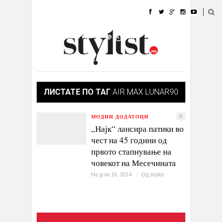
ДОМА
МОДА
СТИЛ
УБАВИНА
ЖИВОТ
КУЛТУРА
@РАБОТА
ГАЛЕРИЈА
ИЗЛОГ
КОНТАКТ
ЛИСТАТЕ ПО ТАГ
AIR MAX LUNAR90
МОДНИ ДОДАТОЦИ
0
„Најк“ лансира патики во
чест на 45 години од
првото стапнување на
човекот на Месечината
На јули 16, 2014
/
Од
stylist