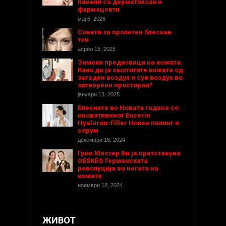
панели со дерматолози и
фармацевти
мај 6, 2026
Совети за пролетен блескав
тен
април 15, 2025
Зимски предизвици на кожата:
Како да ја заштитите кожата од
загаден воздух и сув воздух во
затворени простории?
јануари 13, 2025
Блеснете во Новата година со
иновативниот Eucerin
Hyaluron-Filler Ноќен пилинг и
серум
декември 16, 2024
Грин Мастер Ви ја претставува
GESKE® Германската
револуција во негата на
кожата
ноември 18, 2024
ЖИВОТ