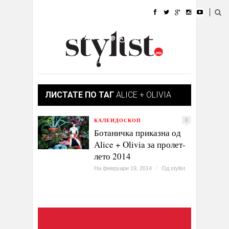
ДОМА
МОДА
СТИЛ
УБАВИНА
ЖИВОТ
КУЛТУРА
@РАБОТА
ГАЛЕРИЈА
ИЗЛОГ
КОНТАКТ
ЛИСТАТЕ ПО ТАГ
ALICE + OLIVIA
КАЛЕИДОСКОП
0
Ботаничка приказна од
Alice + Olivia за пролет-
лето 2014
На февруари 19, 2014
/
Од
stylist