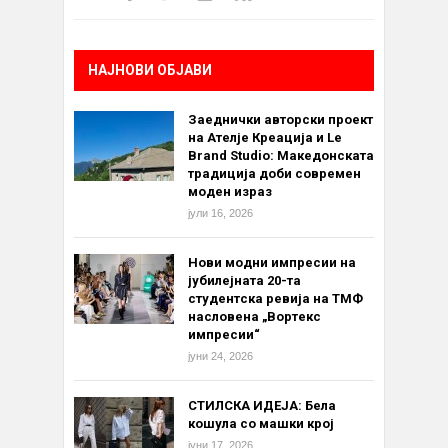
НАЈНОВИ ОБЈАВИ
Заеднички авторски проект
на Ателје Креација и Le
Brand Studio: Македонската
традиција доби современ
моден израз
јули 16, 2026
Нови модни импресии на
јубилејната 20-та
студентска ревија на ТМФ
насловена „Вортекс
импресии“
јуни 24, 2026
СТИЛСКА ИДЕЈА: Бела
кошула со машки крој
јуни 17, 2026