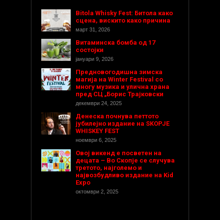
Bitola Whisky Fest: Битола како
сцена, вискито како причина
март 31, 2026
Витаминска бомба од 17
состојки
јануари 9, 2026
Предновогодишнa зимска
магија на Winter Festival со
многу музика и улична храна
пред СЦ „Борис Трајковски
декември 24, 2025
Денеска почнува петтото
јубилејно издание на SKOPJE
WHISKEY FEST
ноември 6, 2025
Овој викенд е посветен на
децата – Во Скопје се случува
третото, најголемо и
највозбудливо издание на Kid
Expo
октомври 2, 2025