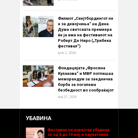
Филмот „Скејтбордингот не
е за девојчиња“ на Дина
Дума светската премиера
ќе ја има на фестивалот на
Роберт Де Ниро („Трибека
фестивал“)
јуни 1, 2026
Фондацијата „Фросина
Кулакова“ и МВР потпишаа
меморандум за заедничка
борба за поголема
безбедност во сообраќајот
мај 27, 2026
УБАВИНА
Фестивал на корејска убавина
за од 8 до 10 мај и едукативни