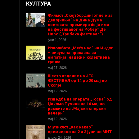
КУЛТУРА
Филмот „Скејтбордингот не е за
девојчиња“ на Дина Дума
светската премиера ќе ја има
на фестивалот на Роберт Де
Ниро („Трибека фестивал“)
јуни 1, 2026
Изложбата „Меѓу нас“ на Индог
– визуелна приказна за
емпатија, надеж и колективна
грижа
мај 27, 2026
Шесто издание на ЈЕС
ФЕСТИВАЛ од 14 до 20 мај во
Скопје
мај 12, 2026
Изведба на операта „Тоска“ од
Џакомо Пучини на 16 мај во
рамките на „Мајски оперски
вечери“
мај 12, 2026
Мјузиклот „Као какао“
премиерно на 2 и 3 јуни во МНТ
април 24, 2026