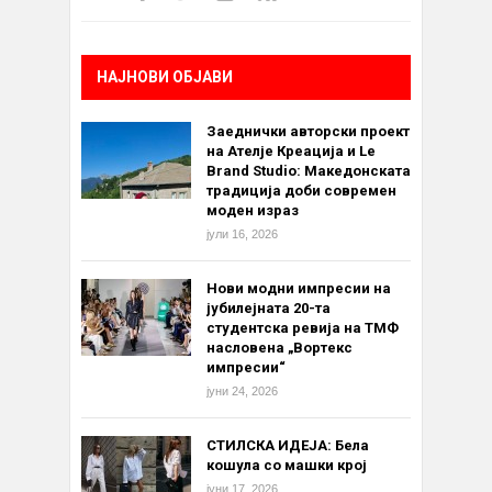
НАЈНОВИ ОБЈАВИ
Заеднички авторски проект
на Ателје Креација и Le
Brand Studio: Македонската
традиција доби современ
моден израз
јули 16, 2026
Нови модни импресии на
јубилејната 20-та
студентска ревија на ТМФ
насловена „Вортекс
импресии“
јуни 24, 2026
СТИЛСКА ИДЕЈА: Бела
кошула со машки крој
јуни 17, 2026