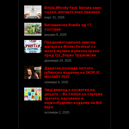
Bitola Whisky Fest: Битола како
сцена, вискито како причина
март 31, 2026
Витаминска бомба од 17
состојки
јануари 9, 2026
Предновогодишнa зимска
магија на Winter Festival со
многу музика и улична храна
пред СЦ „Борис Трајковски
декември 24, 2025
Денеска почнува петтото
јубилејно издание на SKOPJE
WHISKEY FEST
ноември 6, 2025
Овој викенд е посветен на
децата – Во Скопје се случува
третото, најголемо и
највозбудливо издание на Kid
Expo
октомври 2, 2025