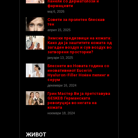
панели со дерматолози и
фармацевти
мај 6, 2026
Совети за пролетен блескав
тен
април 15, 2025
Зимски предизвици на кожата:
Како да ја заштитите кожата од
загаден воздух и сув воздух во
затворени простории?
јануари 13, 2025
Блеснете во Новата година со
иновативниот Eucerin
Hyaluron-Filler Ноќен пилинг и
серум
декември 16, 2024
Грин Мастер Ви ја претставува
GESKE® Германската
револуција во негата на
кожата
ноември 18, 2024
ЖИВОТ