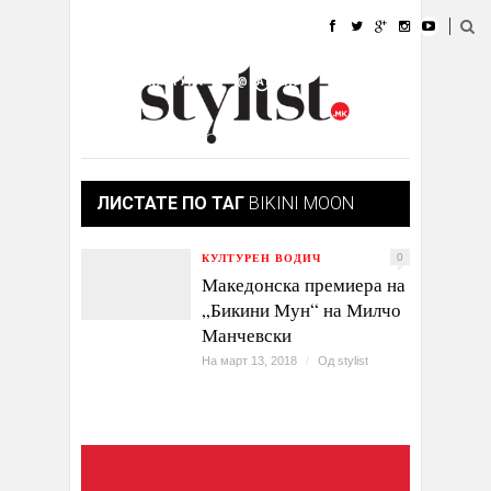
ДОМА
МОДА
СТИЛ
УБАВИНА
ЖИВОТ
КУЛТУРА
@РАБОТА
ГАЛЕРИЈА
ИЗЛОГ
КОНТАКТ
ЛИСТАТЕ ПО ТАГ
BIKINI MOON
КУЛТУРЕН ВОДИЧ
0
Македонска премиера на
„Бикини Мун“ на Милчо
Манчевски
На март 13, 2018
/
Од
stylist