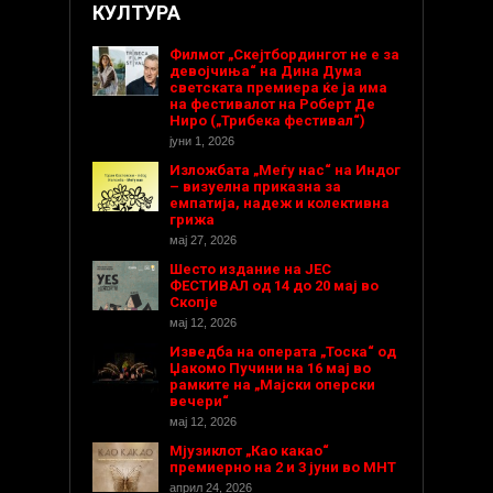
КУЛТУРА
Филмот „Скејтбордингот не е за
девојчиња“ на Дина Дума
светската премиера ќе ја има
на фестивалот на Роберт Де
Ниро („Трибека фестивал“)
јуни 1, 2026
Изложбата „Меѓу нас“ на Индог
– визуелна приказна за
емпатија, надеж и колективна
грижа
мај 27, 2026
Шесто издание на ЈЕС
ФЕСТИВАЛ од 14 до 20 мај во
Скопје
мај 12, 2026
Изведба на операта „Тоска“ од
Џакомо Пучини на 16 мај во
рамките на „Мајски оперски
вечери“
мај 12, 2026
Мјузиклот „Као какао“
премиерно на 2 и 3 јуни во МНТ
април 24, 2026