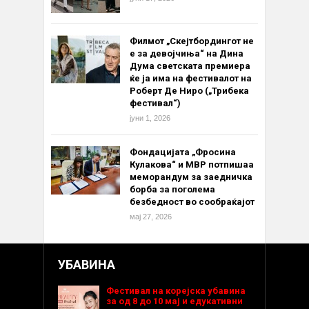
Филмот „Скејтбордингот не
е за девојчиња“ на Дина
Дума светската премиера
ќе ја има на фестивалот на
Роберт Де Ниро („Трибека
фестивал“)
јуни 1, 2026
Фондацијата „Фросина
Кулакова“ и МВР потпишаа
меморандум за заедничка
борба за поголема
безбедност во сообраќајот
мај 27, 2026
УБАВИНА
Фестивал на корејска убавина
за од 8 до 10 мај и едукативни