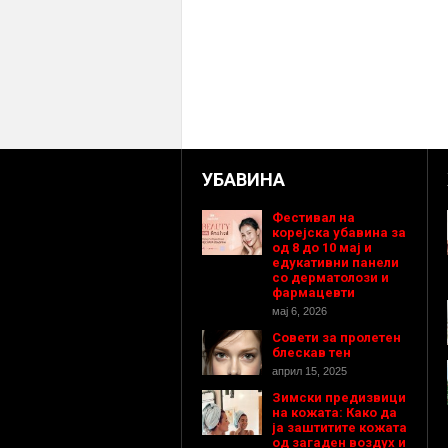
УБАВИНА
Фестивал на
корејска убавина за
од 8 до 10 мај и
едукативни панели
со дерматолози и
фармацевти
мај 6, 2026
Совети за пролетен
блескав тен
април 15, 2025
Зимски предизвици
на кожата: Како да
ја заштитите кожата
од загаден воздух и