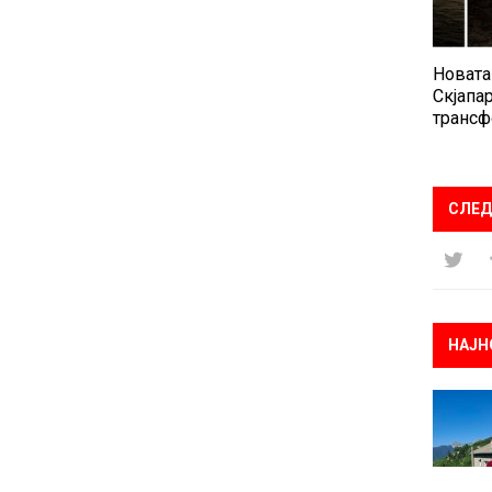
Новата
Скјапар
трансф
СЛЕД
НАЈН