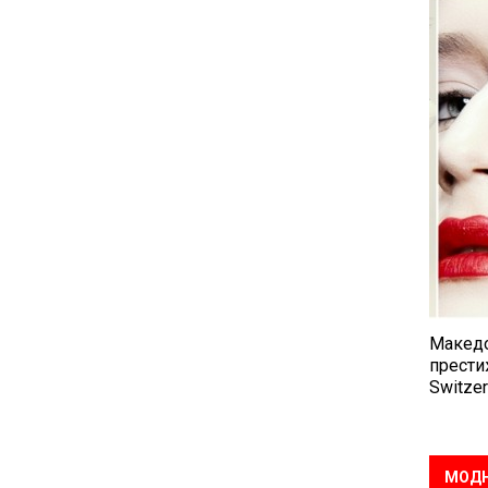
Македо
прести
Switzer
МОДН