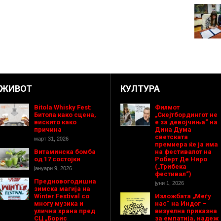
ЖИВОТ
КУЛТУРА
Bitola Whisky Fest:
Филмот
Битола како сцена,
„Скејтбордингот не
вискито како
е за девојчиња“ на
причина
Дина Дума
светската
март 31, 2026
премиера ќе ја има
Витаминска бомба
на фестивалот на
од 17 состојки
Роберт Де Ниро
(„Трибека
јануари 9, 2026
фестивал“)
Предновогодишнa
јуни 1, 2026
зимска магија на
Winter Festival со
Изложбата „Меѓу
многу музика и
нас“ на Индог –
улична храна пред
визуелна приказна
СЦ „Борис
за емпатија, надеж