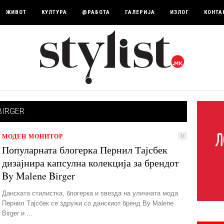
ЖИВОТ
КУЛТУРА
@РАБОТА
ГАЛЕРИЈА
ИЗЛОГ
КОНТА
BIRGER
МОДЕН МОНИТОР
0
Популарната блогерка Пернил Тајсбек
дизајнира капсулна колекција за брендот
By Malene Birger
Данската стилистка, блогерка и ѕвезда на уличната мода
Пернил Тaјсбек се здружи со данскиот бренд By Malene
Birger и ...