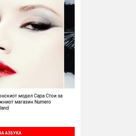
нскиот модел Сара Стои за
жниот магазин Numero
land
А АЗБУКА