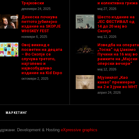
Трајковски
и колективна грижа
декември 24, 2025
мај 27, 2026
Денеска почнува
Шесто издание на
петтото јубилејно
ЈЕС ФЕСТИВАЛ од
издание на SKOPJE
14 до 20 мај во
WHISKEY FEST
Скопје
ноември 6, 2025
мај 12, 2026
Овој викенд е
Изведба на операта
посветен на децата
„Тоска“ од Џакомо
– Во Скопје се
Пучини на 16 мај во
случува третото,
рамките на „Мајски
најголемо и
оперски вечери“
највозбудливо
мај 12, 2026
издание на Kid Expo
Мјузиклот „Као
октомври 2, 2025
какао“ премиерно
на 2 и 3 јуни во МНТ
април 24, 2026
МАРКЕТИНГ
задржани. Development & Hosting
eXpressive graphics