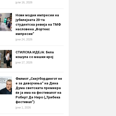
јули 16, 2026
Нови модни импресии на
јубилејната 20-та
студентска ревија на ТМФ
насловена „Вортекс
импресии“
јуни 24, 2026
СТИЛСКА ИДЕЈА: Бела
кошула со машки крој
јуни 17, 2026
Филмот „Скејтбордингот не
е за девојчиња“ на Дина
Дума светската премиера
ќе ја има на фестивалот на
Роберт Де Ниро („Трибека
фестивал“)
јуни 1, 2026