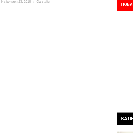
На јануари 23, 2018
/
Од
stylist
ПОБА
КАЛ