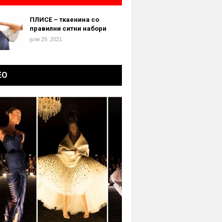
ПЛИСЕ – ткаенина со
правилни ситни набори
јули 29, 2021
ЕО