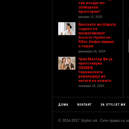
сув воздух во
затворени
простории?
јануари 13, 2025
Блеснете во Новата
година со
иновативниот
Eucerin Hyaluron-
Filler Ноќен пилинг
и серум
декември 16, 2024
Грин Мастер Ви ја
претставува
GESKE®
Германската
револуција во
негата на кожата
ноември 18, 2024
ДОМА
КОНТАКТ
ЗА STYLIST.MK
© 2014-2017 Stylist.mk. Сите права се 