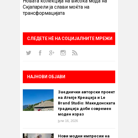
Новата колекција на висока мода на
Скјапарели ја слави моќта на
трансформацијата
СЛЕДЕТЕ НÈ НА СОЦИЈАЛНИТЕ МРЕЖИ
НАЈНОВИ ОБЈАВИ
Заеднички авторски проект
на Ателје Креација и Le
Brand Studio: Македонската
традиција доби современ
моден израз
јули 16, 2026
Нови модни импресии на