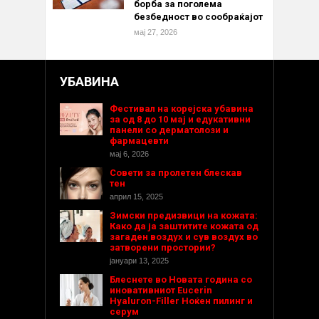
борба за поголема
безбедност во сообраќајот
мај 27, 2026
УБАВИНА
Фестивал на корејска убавина
за од 8 до 10 мај и едукативни
панели со дерматолози и
фармацевти
мај 6, 2026
Совети за пролетен блескав
тен
април 15, 2025
Зимски предизвици на кожата:
Како да ја заштитите кожата од
загаден воздух и сув воздух во
затворени простории?
јануари 13, 2025
Блеснете во Новата година со
иновативниот Eucerin
Hyaluron-Filler Ноќен пилинг и
серум