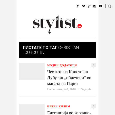
ДОМА
МОДА
СТИЛ
УБАВИНА
ЖИВОТ
КУЛТУРА
@РАБОТА
ГАЛЕРИЈА
ИЗЛОГ
КОНТАКТ
ЛИСТАТЕ ПО ТАГ
CHRISTIAN
LOUBOUTIN
МОДНИ ДОДАТОЦИ
0
Чевлите на Кристијан
Лубутан „облечени“ во
мапата на Париз
На септември 6, 2016
/
Од
stylist
ЦРВЕН КИЛИМ
0
Елеганција во корално-