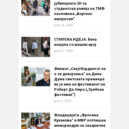
јубилејната 20-та
студентска ревија на ТМФ
насловена „Вортекс
импресии“
јуни 24, 2026
СТИЛСКА ИДЕЈА: Бела
кошула со машки крој
јуни 17, 2026
Филмот „Скејтбордингот не
е за девојчиња“ на Дина
Дума светската премиера
ќе ја има на фестивалот на
Роберт Де Ниро („Трибека
фестивал“)
јуни 1, 2026
Фондацијата „Фросина
Кулакова“ и МВР потпишаа
меморандум за заедничка