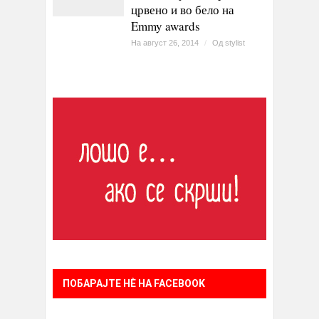
црвено и во бело на
Emmy awards
На август 26, 2014
/
Од
stylist
ПОБАРАЈТЕ НÈ НА FACEBOOK