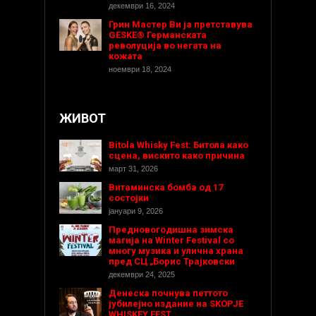
декември 16, 2024
Грин Мастер Ви ја претставува
GESKE® Германската
револуција во негата на
кожата
ноември 18, 2024
ЖИВОТ
Bitola Whisky Fest: Битола како
сцена, вискито како причина
март 31, 2026
Витаминска бомба од 17
состојки
јануари 9, 2026
Предновогодишнa зимска
магија на Winter Festival со
многу музика и улична храна
пред СЦ „Борис Трајковски
декември 24, 2025
Денеска почнува петтото
јубилејно издание на SKOPJE
WHISKEY FEST