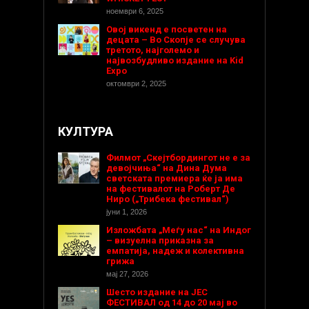
ноември 6, 2025
Овој викенд е посветен на
децата – Во Скопје се случува
третото, најголемо и
највозбудливо издание на Kid
Expo
октомври 2, 2025
КУЛТУРА
Филмот „Скејтбордингот не е за
девојчиња“ на Дина Дума
светската премиера ќе ја има
на фестивалот на Роберт Де
Ниро („Трибека фестивал“)
јуни 1, 2026
Изложбата „Меѓу нас“ на Индог
– визуелна приказна за
емпатија, надеж и колективна
грижа
мај 27, 2026
Шесто издание на ЈЕС
ФЕСТИВАЛ од 14 до 20 мај во