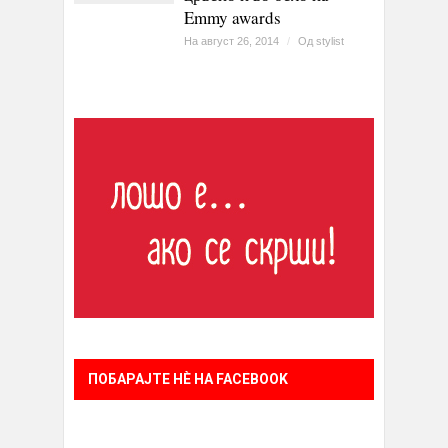
Emmy awards
На август 26, 2014
/
Од
stylist
ПОБАРАЈТЕ НÈ НА FACEBOOK