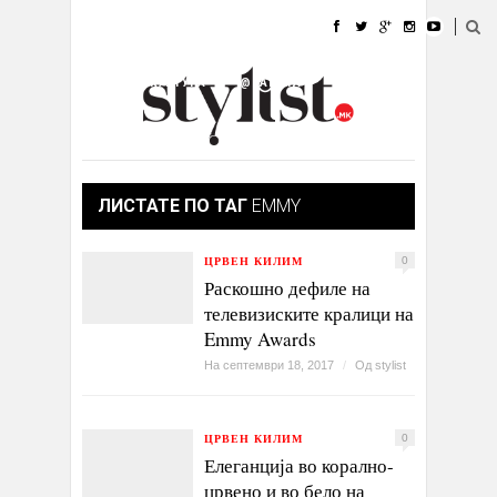
ДОМА
МОДА
СТИЛ
УБАВИНА
ЖИВОТ
КУЛТУРА
@РАБОТА
ГАЛЕРИЈА
ИЗЛОГ
КОНТАКТ
ЛИСТАТЕ ПО ТАГ
EMMY
ЦРВЕН КИЛИМ
0
Раскошно дефиле на
телевизиските кралици на
Emmy Awards
На септември 18, 2017
/
Од
stylist
ЦРВЕН КИЛИМ
0
Елеганција во корално-
црвено и во бело на