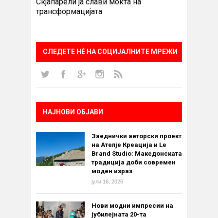
Скјапарели ја слави моќта на
трансформацијата
СЛЕДЕТЕ НÈ НА СОЦИЈАЛНИТЕ МРЕЖИ
НАЈНОВИ ОБЈАВИ
Заеднички авторски проект
на Ателје Креација и Le
Brand Studio: Македонската
традиција доби современ
моден израз
јули 16, 2026
Нови модни импресии на
јубилејната 20-та