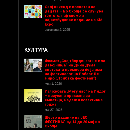
Овој викенд е посветен на
децата – Во Скопје се случува
третото, најголемо и
највозбудливо издание на Kid
Expo
октомври 2, 2025
КУЛТУРА
Филмот „Скејтбордингот не е за
девојчиња“ на Дина Дума
светската премиера ќе ја има
на фестивалот на Роберт Де
Ниро („Трибека фестивал“)
јуни 1, 2026
Изложбата „Меѓу нас“ на Индог
– визуелна приказна за
емпатија, надеж и колективна
грижа
мај 27, 2026
Шесто издание на ЈЕС
ФЕСТИВАЛ од 14 до 20 мај во
Скопје