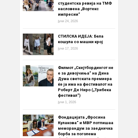
студентска ревија на ТМФ
насловена „Вортекс
импресии“
јуни 24, 2026
СТИЛСКА ИДЕЈА: Бела
кошула со машки крој
јуни 17, 2026
Филмот „Скејтбордингот не
е за девојчиња“ на Дина
Дума светската премиера
ќе ја има на фестивалот на
Роберт Де Ниро („Трибека
фестивал“)
јуни 1, 2026
Фондацијата „Фросина
Кулакова“ и МВР потпишаа
меморандум за заедничка
борба за поголема