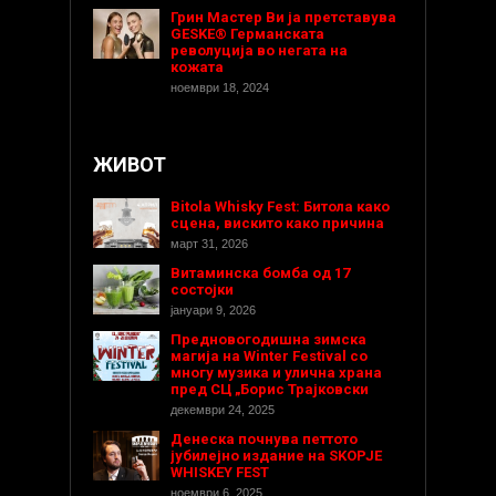
Грин Мастер Ви ја претставува
GESKE® Германската
револуција во негата на
кожата
ноември 18, 2024
ЖИВОТ
Bitola Whisky Fest: Битола како
сцена, вискито како причина
март 31, 2026
Витаминска бомба од 17
состојки
јануари 9, 2026
Предновогодишнa зимска
магија на Winter Festival со
многу музика и улична храна
пред СЦ „Борис Трајковски
декември 24, 2025
Денеска почнува петтото
јубилејно издание на SKOPJE
WHISKEY FEST
ноември 6, 2025