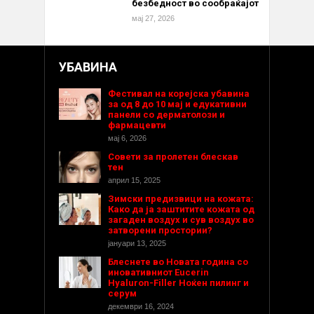
безбедност во сообраќајот
мај 27, 2026
УБАВИНА
Фестивал на корејска убавина
за од 8 до 10 мај и едукативни
панели со дерматолози и
фармацевти
мај 6, 2026
Совети за пролетен блескав
тен
април 15, 2025
Зимски предизвици на кожата:
Како да ја заштитите кожата од
загаден воздух и сув воздух во
затворени простории?
јануари 13, 2025
Блеснете во Новата година со
иновативниот Eucerin
Hyaluron-Filler Ноќен пилинг и
серум
декември 16, 2024