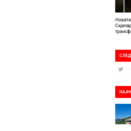
Новата
Скјапар
трансф
СЛЕД
НАЈН