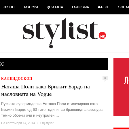
ЖИВОТ
КУЛТУРА
@РАБОТА
ГАЛЕРИЈА
ИЗЛОГ
КОНТА
GO
КАЛЕИДОСКОП
0
Наташа Поли како Брижит Бардо на
насловната на Vogue
Руската супермоделка Наташа Поли стилизирана како
Брижит Бардо од 60-тите години, со брановидна фризура,
темно обоени очи и неутрален ...
На септември 14, 2014
/
Од
stylist