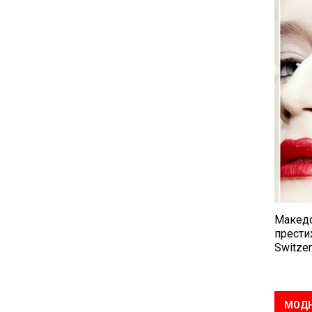
Македо
прести
Switzer
МОДН