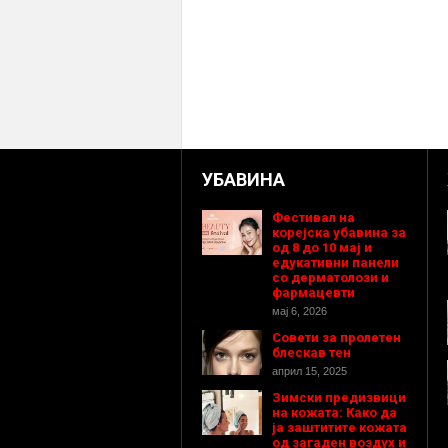
УБАВИНА
Фестивал на
корејска убавина за
од 8 до 10 мај и
едукативни панели
со дерматолози и
фармацевти
мај 6, 2026
Совети за пролетен
блескав тен
април 15, 2025
Зимски предизвици
на кожата: Како да
ја заштитите кожата
од загаден воздух и