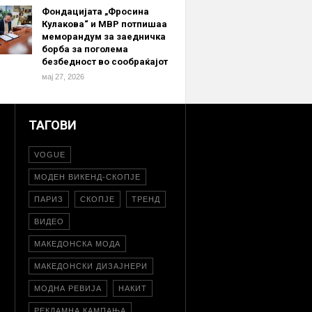
Фондацијата „Фросина
Кулакова“ и МВР потпишаа
меморандум за заедничка
борба за поголема
безбедност во сообраќајот
мај 27, 2026
ТАГОВИ
VOGUE
МОДЕН ВИКЕНД-СКОПЈЕ
ПАРИЗ
СКОПЈЕ
ТРЕНД
ВИДЕО
МАКЕДОНСКА МОДА
МАКЕДОНСКИ ДИЗАЈНЕРИ
МОДНА РЕВИЈА
НАКИТ
РЕКЛАМНА КАМПАЊА