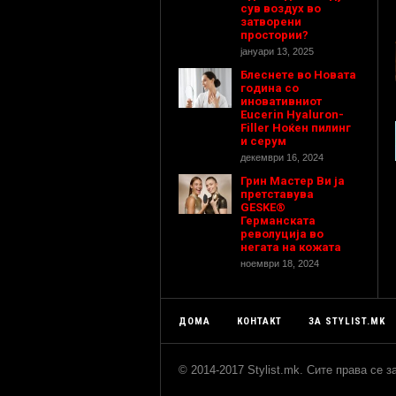
сув воздух во
затворени
простории?
јануари 13, 2025
Блеснете во Новата
година со
иновативниот
Eucerin Hyaluron-
Filler Ноќен пилинг
и серум
декември 16, 2024
Грин Мастер Ви ја
претставува
GESKE®
Германската
револуција во
негата на кожата
ноември 18, 2024
ДОМА
КОНТАКТ
ЗА STYLIST.MK
© 2014-2017 Stylist.mk. Сите права се 