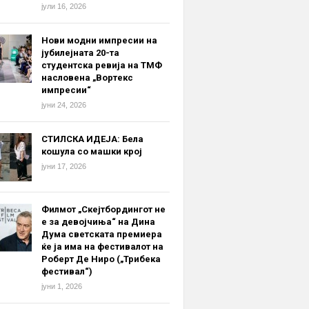
јули 16, 2026
Нови модни импресии на
јубилејната 20-та
студентска ревија на ТМФ
насловена „Вортекс
импресии“
јуни 24, 2026
СТИЛСКА ИДЕЈА: Бела
кошула со машки крој
јуни 17, 2026
Филмот „Скејтбордингот не
е за девојчиња“ на Дина
Дума светската премиера
ќе ја има на фестивалот на
Роберт Де Ниро („Трибека
фестивал“)
јуни 1, 2026