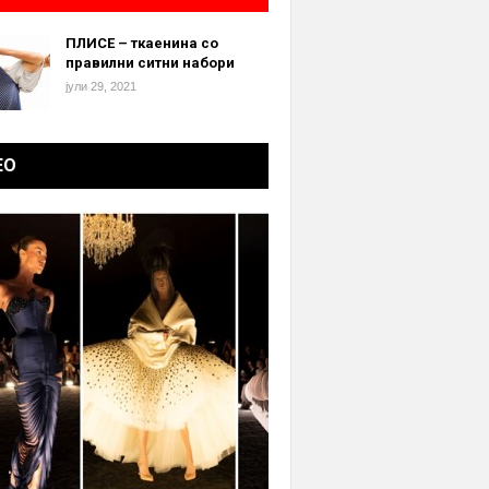
ПЛИСЕ – ткаенина со
правилни ситни набори
јули 29, 2021
ЕО