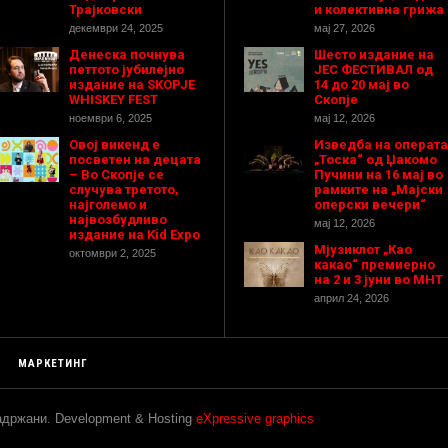
Трајковски
и колективна грижа
декември 24, 2025
мај 27, 2026
Денеска почнува
Шесто издание на
петтото јубилејно
ЈЕС ФЕСТИВАЛ од
издание на SKOPJE
14 до 20 мај во
WHISKEY FEST
Скопје
ноември 6, 2025
мај 12, 2026
Овој викенд е
Изведба на операта
посветен на децата
„Тоска“ од Џакомо
– Во Скопје се
Пучини на 16 мај во
случува третото,
рамките на „Мајски
најголемо и
оперски вечери“
највозбудливо
мај 12, 2026
издание на Kid Expo
Мјузиклот „Као
октомври 2, 2025
какао“ премиерно
на 2 и 3 јуни во МНТ
април 24, 2026
МАРКЕТИНГ
задржани. Development & Hosting
eXpressive graphics