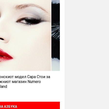
нскиот модел Сара Стои за
жниот магазин Numero
land
А АЗБУКА