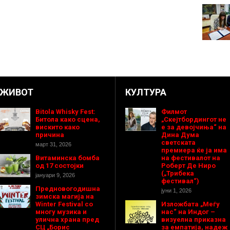
ЖИВОТ
КУЛТУРА
Bitola Whisky Fest:
Филмот
Битола како сцена,
„Скејтбордингот не
вискито како
е за девојчиња“ на
причина
Дина Дума
светската
март 31, 2026
премиера ќе ја има
Витаминска бомба
на фестивалот на
од 17 состојки
Роберт Де Ниро
(„Трибека
јануари 9, 2026
фестивал“)
Предновогодишнa
јуни 1, 2026
зимска магија на
Winter Festival со
Изложбата „Меѓу
многу музика и
нас“ на Индог –
улична храна пред
визуелна приказна
СЦ „Борис
за емпатија, надеж